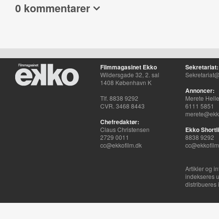
0 kommentarer
Filmmagasinet Ekko
Sekretariat:
Wildersgade 32, 2. sal
Sekretariat@
1408 København K
Annoncer:
Tlf. 8838 9292
Merete Hell
CVR. 3468 8443
6111 5851
merete@ekko
Chefredaktør:
Claus Christensen
Ekko Shortli
2729 0011
8838 9292
cc@ekkofilm.dk
cc@ekkofilm
Artikler og i
indekseres u
distribueres