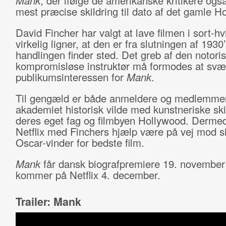
Mank
, der ifølge de amerikanske kritikere ogs
mest præcise skildring til dato af det gamle H
David Fincher har valgt at lave filmen i sort-hv
virkelig ligner, at den er fra slutningen af 1930
handlingen finder sted. Det greb af den notori
kompromisløse instruktør må formodes at sv
publikumsinteressen for
Mank
.
Til gengæld er både anmeldere og medlemmer
akademiet historisk vilde med kunstneriske ski
deres eget fag og filmbyen Hollywood. Derme
Netflix med Finchers hjælp være på vej mod si
Oscar-vinder for bedste film.
Mank
får dansk biografpremiere 19. november
kommer på Netflix 4. december.
Trailer: Mank