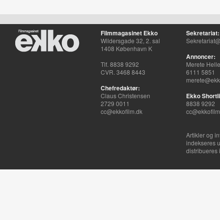
Filmmagasinet Ekko
Sekretariat:
Wildersgade 32, 2. sal
Sekretariat@
1408 København K
Annoncer:
Tlf. 8838 9292
Merete Hell
CVR. 3468 8443
6111 5851
merete@ekko
Chefredaktør:
Claus Christensen
Ekko Shortli
2729 0011
8838 9292
cc@ekkofilm.dk
cc@ekkofilm
Artikler og i
indekseres u
distribueres