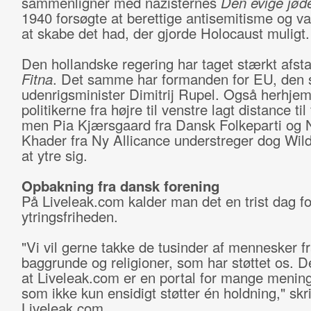
sammenligner med nazisternes
Den evige jød
1940 forsøgte at berettige antisemitisme og va
at skabe det had, der gjorde Holocaust muligt.
Den hollandske regering har taget stærkt afsta
Fitna
. Det samme har formanden for EU, den 
udenrigsminister Dimitrij Rupel. Også herhje
politikerne fra højre til venstre lagt distance til
men Pia Kjærsgaard fra Dansk Folkeparti og 
Khader fra Ny Allicance understreger dog Wilder
at ytre sig.
Opbakning fra dansk forening
På Liveleak.com kalder man det en trist dag fo
ytringsfriheden.
"Vi vil gerne takke de tusinder af mennesker fr
baggrunde og religioner, som har støttet os. D
at Liveleak.com er en portal for mange mening
som ikke kun ensidigt støtter én holdning," skr
Liveleak.com.