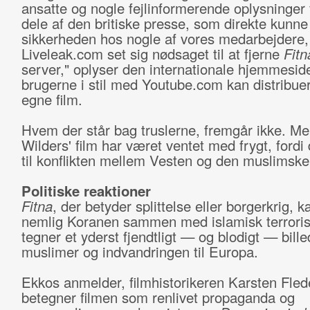
ansatte og nogle fejlinformerende oplysninger 
dele af den britiske presse, som direkte kunne
sikkerheden hos nogle af vores medarbejdere,
Liveleak.com set sig nødsaget til at fjerne
Fitn
server," oplyser den internationale hjemmesid
brugerne i stil med Youtube.com kan distribue
egne film.
Hvem der står bag truslerne, fremgår ikke. M
Wilders' film har været ventet med frygt, fordi
til konflikten mellem Vesten og den muslimsk
Politiske reaktioner
Fitna
, der betyder splittelse eller borgerkrig, 
nemlig Koranen sammen med islamisk terrori
tegner et yderst fjendtligt — og blodigt — bille
muslimer og indvandringen til Europa.
Ekkos anmelder, filmhistorikeren Karsten Flede
betegner filmen som renlivet propaganda og