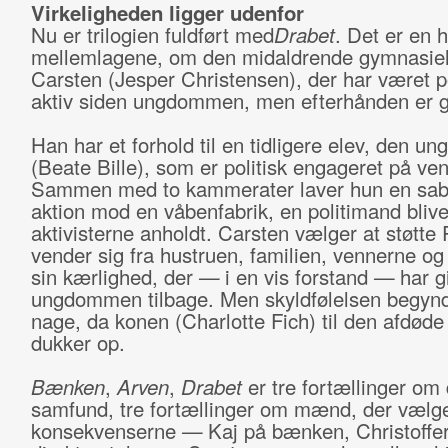
Virkeligheden ligger udenfor
Nu er trilogien fuldført med
Drabet
. Det er en h
mellemlagene, om den midaldrende gymnasie
Carsten (Jesper Christensen), der har været po
aktiv siden ungdommen, men efterhånden er gå
Han har et forhold til en tidligere elev, den ung
(Beate Bille), som er politisk engageret på ven
Sammen med to kammerater laver hun en sab
aktion mod en våbenfabrik, en politimand bliv
aktivisterne anholdt. Carsten vælger at støtte 
vender sig fra hustruen, familien, vennerne og
sin kærlighed, der
—
i en vis forstand
—
har g
ungdommen tilbage. Men skyldfølelsen begynd
nage, da konen (Charlotte Fich) til den afdøde
dukker op.
Bænken
,
Arven
,
Drabet
er tre fortællinger om
samfund, tre fortællinger om mænd, der vælge
konsekvenserne
—
Kaj på bænken, Christoffer