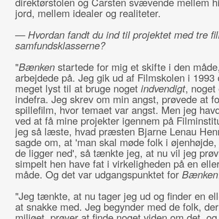
direktørstolen og Carsten svævende mellem 
jord, mellem idealer og realiteter.
— Hvordan fandt du ind til projektet med tre f
samfundsklasserne?
"
Bænken
startede for mig et skifte i den måde
arbejdede på. Jeg gik ud af Filmskolen i 1993
meget lyst til at bruge noget
indvendigt
, noget
indefra. Jeg skrev om min angst, prøvede at fo
spillefilm, hvor temaet var angst. Men jeg hav
ved at få mine projekter igennem på Filminstit
jeg så læste, hvad præsten Bjarne Lenau Hen
sagde om, at 'man skal møde folk i øjenhøjde,
de ligger ned', så tænkte jeg, at nu vil jeg pr
simpelt hen have fat i virkeligheden på en ell
måde. Og det var udgangspunktet for
Bænken
"Jeg tænkte, at nu tager jeg ud og finder en el
at snakke med. Jeg begynder med de folk, der 
miljøet, prøver at finde noget viden om det, og