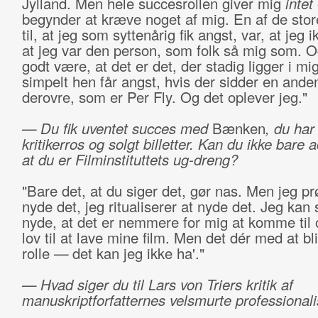
Jylland. Men hele succesrollen giver mig
intet
begynder at kræve noget af mig. En af de sto
til, at jeg som syttenårig fik angst, var, at jeg i
at jeg var den person, som folk så mig som. O
godt være, at det er det, der stadig ligger i mig
simpelt hen får angst, hvis der sidder en ande
derovre, som er Per Fly. Og det oplever jeg."
—
Du fik uventet succes med
Bænken
, du har
kritikerros og solgt billetter. Kan du ikke bare 
at du er Filminstituttets ug-dreng?
"Bare det, at du siger det, gør nas. Men jeg pr
nyde det, jeg ritualiserer at nyde det. Jeg kan
nyde, at det er nemmere for mig at komme til 
lov til at lave mine film. Men det dér med at bli
rolle
—
det kan jeg ikke ha'."
— Hvad siger du til Lars von Triers kritik af
manuskriptforfatternes velsmurte professiona