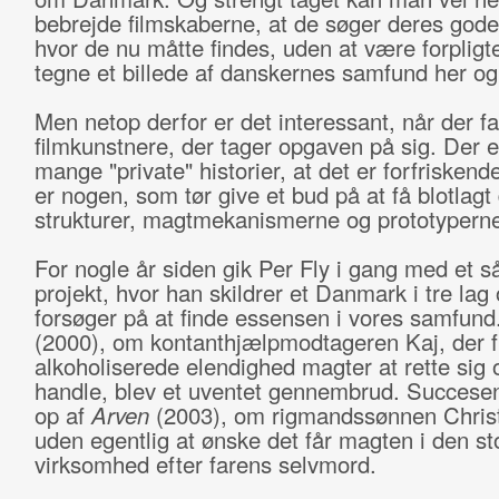
bebrejde filmskaberne, at de søger deres gode 
hvor de nu måtte findes, uden at være forpligtet
tegne et billede af danskernes samfund her og
Men netop derfor er det interessant, når der fa
filmkunstnere, der tager opgaven på sig. Der e
mange "private" historier, at det er forfriskend
er nogen, som tør give et bud på at få blotlagt
strukturer, magtmekanismerne og prototypern
For nogle år siden gik Per Fly i gang med et s
projekt, hvor han skildrer et Danmark i tre lag
forsøger på at finde essensen i vores samfund
(2000), om kontanthjælpmodtageren Kaj, der f
alkoholiserede elendighed magter at rette sig 
handle, blev et uventet gennembrud. Succesen 
op af
Arven
(2003), om rigmandssønnen Christo
uden egentlig at ønske det får magten i den st
virksomhed efter farens selvmord.