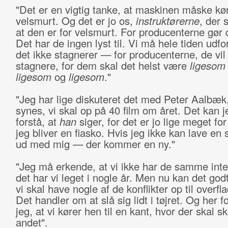
"Det er en vigtig tanke, at maskinen måske kør
velsmurt. Og det er jo os,
instruktørerne
, der 
at den er for velsmurt. For producenterne gør d
Det har de ingen lyst til. Vi må hele tiden udfo
det ikke stagnerer
—
for producenterne, de vil 
stagnere, for dem skal det helst være
ligesom
ligesom
og
ligesom
."
"Jeg har lige diskuteret det med Peter Aalbæk
synes, vi skal op på 40 film om året. Det kan j
forstå, at
han
siger, for det er jo lige meget fo
jeg bliver en fiasko. Hvis jeg ikke kan lave en
ud med mig
—
der kommer en ny."
"Jeg må erkende, at vi ikke har de samme inte
det har vi leget i nogle år. Men nu kan det god
vi skal have nogle af de konflikter op til overfl
Det handler om at slå sig lidt i tøjret. Og her
jeg, at vi kører hen til en kant, hvor der skal sk
andet".