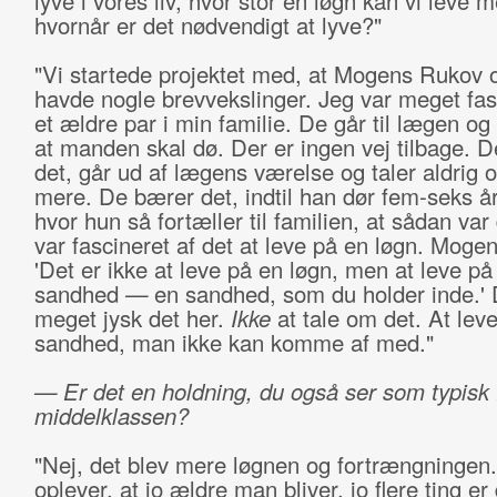
lyve i vores liv, hvor stor en løgn kan vi leve 
hvornår er det nødvendigt at lyve?"
"Vi startede projektet med, at Mogens Rukov 
havde nogle brevvekslinger. Jeg var meget fas
et ældre par i min familie. De går til lægen og 
at manden skal dø. Der er ingen vej tilbage. D
det, går ud af lægens værelse og taler aldrig 
mere. De bærer det, indtil han dør fem-seks å
hvor hun så fortæller til familien, at sådan var
var fascineret af det at leve på en løgn. Moge
'Det er ikke at leve på en løgn, men at leve på
sandhed
—
en sandhed, som du holder inde.' 
meget jysk det her.
Ikke
at tale om det. At lev
sandhed, man ikke kan komme af med."
— Er det en holdning, du også ser som typisk 
middelklassen?
"Nej, det blev mere løgnen og fortrængningen
oplever, at jo ældre man bliver, jo flere ting er