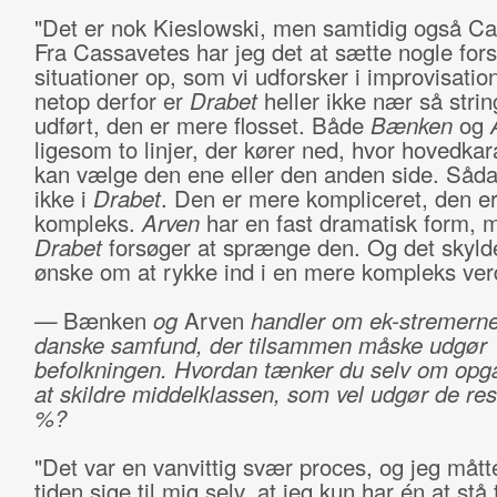
"Det er nok Kieslowski, men samtidig også Ca
Fra Cassavetes har jeg det at sætte nogle fors
situationer op, som vi udforsker i improvisatio
netop derfor er
Drabet
heller ikke nær så strin
udført, den er mere flosset. Både
Bænken
og
ligesom to linjer, der kører ned, hvor hovedka
kan vælge den ene eller den anden side. Såda
ikke i
Drabet
. Den er mere kompliceret, den e
kompleks.
Arven
har en fast dramatisk form, 
Drabet
forsøger at sprænge den. Og det skyld
ønske om at rykke ind i en mere kompleks ve
—
Bænken
og
Arven
handler om ek-stremerne 
danske samfund, der tilsammen måske udgør 
befolkningen. Hvordan tænker du selv om op
at skildre middelklassen, som vel udgør de re
%?
"Det var en vanvittig svær proces, og jeg mått
tiden sige til mig selv, at jeg kun har én at stå 