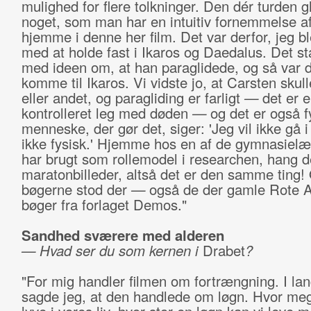
mulighed for flere tolkninger. Den dér turden g
noget, som man har en intuitiv fornemmelse af
hjemme i denne her film. Det var derfor, jeg b
med at holde fast i Ikaros og Daedalus. Det st
med ideen om, at han paraglidede, og så var d
komme til Ikaros. Vi vidste jo, at Carsten skull
eller andet, og paragliding er farligt
—
det er e
kontrolleret leg med døden
—
og det er også f
menneske, der gør det, siger: 'Jeg vil ikke gå i 
ikke fysisk.' Hjemme hos en af de gymnasielær
har brugt som rollemodel i researchen, hang d
maratonbilleder, altså det er den samme ting! 
bøgerne stod der
—
også de der gamle Rote 
bøger fra forlaget Demos."
Sandhed sværere med alderen
— Hvad ser du som kernen i
Drabet
?
"For mig handler filmen om fortrængning. I lan
sagde jeg, at den handlede om løgn. Hvor meg