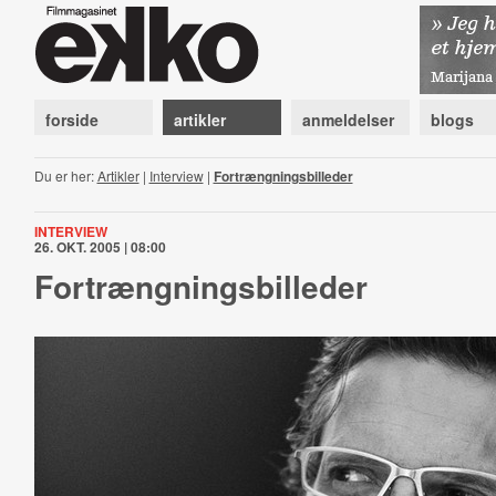
forside
artikler
anmeldelser
blogs
Du er her:
Artikler
|
Interview
|
Fortrængningsbilleder
INTERVIEW
26. OKT. 2005 | 08:00
Fortrængningsbilleder