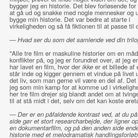
bygger jeg en historie. Det blev forløsende for
at gå ud og snakke med nogle mennesker og u
bygge min historie. Det var bedre at starte i
virkeligheden og så få fiktionen til at passe til 
— Hvad ser du som det samlende ved din trilo
"Alle tre film er maskuline historier om en måd
konflikter på, og jeg er forundret over, at jeg 
har lavet en film, hvor der
ikke
er et billede af 
står inde og kigger gennem et vindue på livet
det liv, som man gerne vil være en del af. Det 
jeg som min kamp for at komme ud i virkeligh
her tre film drejer sig blandt andet om at tving
til at stå midt i det, selv om det kan koste øre
— Der er en påfaldende kontrast ved, at du p
side gør et stort researcharbejde, der ligner op
en dokumentarfilm, og på den anden side end
historie med et melodramatisk handlingsforlø