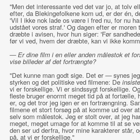
"Men det interessante ved det var jo, at tolv ell
efter, da Blekingefolkene kom ud, er der én, de
'Vil I ikke nok lade os være i fred nu, for nu ha
udstået vores straf.' Og dagen efter er moren t
dræbte i avisen, hvor hun siger: 'Før sandhede
før vi ved, hvem der dræbte, kan vi ikke komm
— Er dine film i en eller anden målestok et fo
vise billeder af det fortrængte?
"Det kunne man godt sige. Det er
—
synes je
styrken og det politiske ved filmene: De
insist
vi er forskellige. Vi er sindssygt forskellige. O
fleste bruger enormt meget tid på at fortælle, 
er, og det tror jeg igen er en fortrængning. Sa
filmene et stort forsøg på at komme ud over a
selv som målestok. Jeg er stolt over, at jeg ha
meget, meget umage for at komme til at se v
den ser ud derfra, hvor mine karakterer står, o
på, at vi er forskellige."