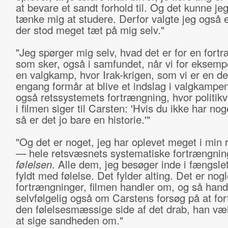
at bevare et sandt forhold til. Og det kunne je
tænke mig at studere. Derfor valgte jeg også 
der stod meget tæt på mig selv."
"Jeg spørger mig selv, hvad det er for en fort
som sker, også i samfundet, når vi for eksemp
en valgkamp, hvor Irak-krigen, som vi er en del
engang formår at blive et indslag i valgkampen
også retssystemets fortrængning, hvor politikv
i filmen siger til Carsten: 'Hvis du ikke har no
så er det jo bare en historie.'"
"Og det er noget, jeg har oplevet meget i min 
—
hele retsvæsnets systematiske fortrængnin
følelsen
. Alle dem, jeg besøger inde i fængslet
fyldt med følelse. Det fylder alting. Det er nogl
fortrængninger, filmen handler om, og så hand
selvfølgelig også om Carstens forsøg på at fo
den følelsesmæssige side af det drab, han væl
at sige sandheden om."