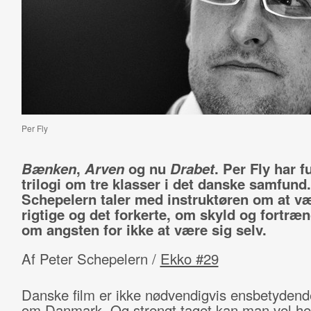
Per Fly
Bænken
,
Arven
og nu
Drabet
. Per Fly har f
trilogi om tre klasser i det danske samfund.
Schepelern taler med instruktøren om at væ
rigtige og det forkerte, om skyld og fortræ
om angsten for ikke at være sig selv.
Af Peter Schepelern /
Ekko #29
Danske film er ikke nødvendigvis ensbetydend
om Danmark. Og strengt taget kan man vel hel