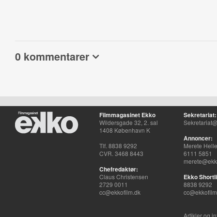
0 kommentarer
Filmmagasinet Ekko
Sekretariat:
Wildersgade 32, 2. sal
Sekretariat@
1408 København K
Annoncer:
Tlf. 8838 9292
Merete Hell
CVR. 3468 8443
6111 5851
merete@ekko
Chefredaktør:
Claus Christensen
Ekko Shortli
2729 0011
8838 9292
cc@ekkofilm.dk
cc@ekkofilm
Artikler og i