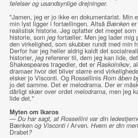
følelser og usandsynlige drejninger.
"Jamen, jeg er jo ikke en dokumentarist. Min e
min lyst ligger i fortællingen. Altså
Bænken
er 
realistisk historie. Jeg opfatter det meget som
historie, som
jeg
fortæller. Men jeg lader mig 
den virkelighed, som skubber rundt med min hi
Derfor har jeg heller aldrig kaldt det socialrea
historier,
jeg
refererer til, dem jeg kan lide, det
Shakespeares tragedier, det er
Raskolnikov
, a
dramaer hvor det bliver større end virkelighed
elsker jo Visconti. Og Rossellinis
Rom åben b
jo det samme. Det er melodrama. Der er måsk
dårligt skær over ordet
melodrama
, men jeg k
lide det."
Myten om Ikaros
— Du har sagt, at Rossellini var din ledestjern
Bænken
og Visconti i
Arven
. Hvem er din ment
Drabet
?