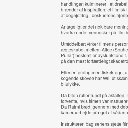
handlingen kulminerer i et drabelig
brænder af inspiration: et filmisk
af begejstring i beskuerens hjert
Antageligt er det nok bare meninge
hvorfra onde mennesker på film h
Umiddelbart virker filmens person
ægteskabet mellem Alice (Souhei
Pullar) bestemt er dysfunktionelt.
på den mest forfærdeligt skadefro
Efter en prolog med fiskekroge, 
kogende skovsø har Will et skænde
bilulykke.
Da bilen ruller rundt på asfalten,
forvente, hvis filmen var instruer
Da Raimi brød igennem med deb
kameraarbejde præget af sådann
Instruktøren bag seriens sjette fi