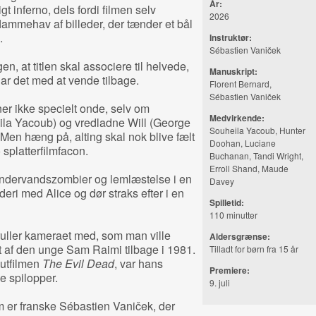
År:
t inferno, dels fordi filmen selv
2026
 flammehav af billeder, der tænder et bål
e.
Instruktør:
Sébastien Vaniček
n, at titlen skal associere til helvede,
Manuskript:
ar det med at vende tilbage.
Florent Bernard,
Sébastien Vaniček
er ikke specielt onde, selv om
Medvirkende:
la Yacoub) og vredladne Will (George
Souheila Yacoub, Hunter
 Men hæng på, alting skal nok blive fælt
Doohan, Luciane
 splatterfilmfacon.
Buchanan, Tandi Wright,
Erroll Shand, Maude
undervandszombier og lemlæstelse i en
Davey
ri med Alice og dør straks efter i en
Spilletid:
110 minutter
 ruller kameraet med, som man ville
Aldersgrænse:
et af den unge Sam Raimi tilbage i 1981.
Tilladt for børn fra 15 år
utfilmen
The Evil Dead
, var hans
Premiere:
e spilopper.
9. juli
lm er franske Sébastien Vaniček, der