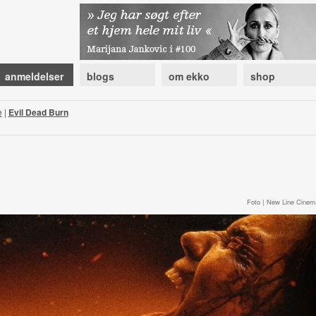
anmeldelser
blogs
om ekko
shop
e
|
Evil Dead Burn
Foto | New Line Cinem