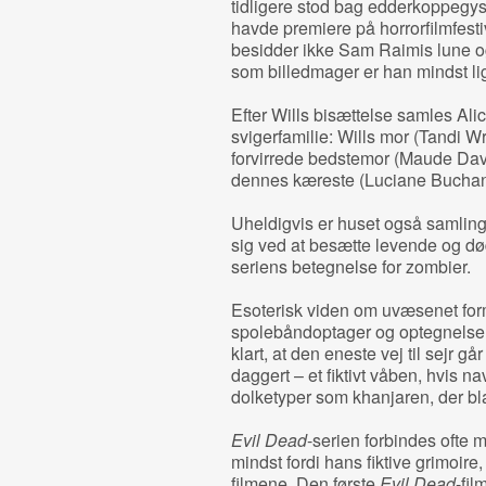
tidligere stod bag edderkoppegy
havde premiere på horrorfilmfes
besidder ikke Sam Raimis lune og 
som billedmager er han mindst lig
Efter Wills bisættelse samles Ali
svigerfamilie: Wills mor (Tandi Wr
forvirrede bedstemor (Maude Dav
dennes kæreste (Luciane Bucha
Uheldigvis er huset også samling
sig ved at besætte levende og dø
seriens betegnelse for zombier.
Esoterisk viden om uvæsenet for
spolebåndoptager og optegnelser i
klart, at den eneste vej til sejr 
daggert – et fiktivt våben, hvis n
dolketyper som khanjaren, der bl
Evil Dead
-serien forbindes ofte m
mindst fordi hans fiktive grimoire
filmene. Den første
Evil Dead
-fil