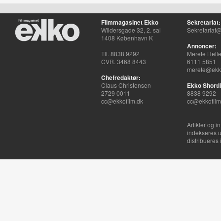
Filmmagasinet Ekko
Sekretariat:
Wildersgade 32, 2. sal
Sekretariat@
1408 København K
Annoncer:
Tlf. 8838 9292
Merete Hell
CVR. 3468 8443
6111 5851
merete@ekko
Chefredaktør:
Claus Christensen
Ekko Shortli
2729 0011
8838 9292
cc@ekkofilm.dk
cc@ekkofilm
Artikler og i
indekseres u
distribueres