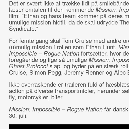
Det er svært ikke at trække lidt på smilebånd
læser omtalen til den kommende
Mission: Imp
film: ”Ethan og hans team kommer på deres m
umulige mission hidtil, da de skal udrydde Th
Syndicate.”
For femte gang skal Tom Cruise med andre or
(u)mulig mission i rollen som Ethan Hunt.
Miss
Impossible – Rogue Nation
fortsætter, hvor d
foregående og lige så umulige
Mission: Imposs
Ghost Protocol
slap, og byder på en stærk roll
Cruise, Simon Pegg, Jeremy Renner og Alec 
Ikke overraskende er traileren fuld af hæsblæ
action på diverse transportmidler, herunder sel
fly, motorcykler, biler.
Mission: Impossible – Rogue Nation
får dansk
30. juli.