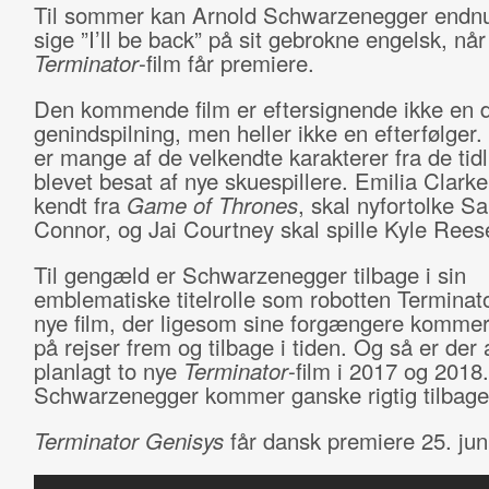
Til sommer kan Arnold Schwarzenegger endn
sige ”I’ll be back” på sit gebrokne engelsk, nå
Terminator
-film får premiere.
Den kommende film er eftersignende ikke en d
genindspilning, men heller ikke en efterfølger
er mange af de velkendte karakterer fra de tidl
blevet besat af nye skuespillere. Emilia Clarke
kendt fra
Game of Thrones
, skal nyfortolke S
Connor, og Jai Courtney skal spille Kyle Rees
Til gengæld er Schwarzenegger tilbage i sin
emblematiske titelrolle som robotten Terminato
nye film, der ligesom sine forgængere kommer 
på rejser frem og tilbage i tiden. Og så er der 
planlagt to nye
Terminator
-film i 2017 og 2018
Schwarzenegger kommer ganske rigtig tilbage
Terminator Genisys
får dansk premiere 25. jun