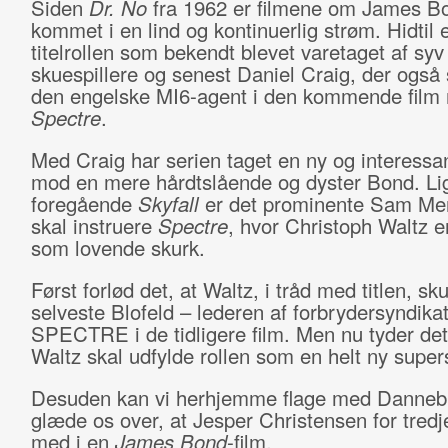
Siden
Dr. No
fra 1962 er filmene om James B
kommet i en lind og kontinuerlig strøm. Hidtil 
titelrollen som bekendt blevet varetaget af syv 
skuespillere og senest Daniel Craig, der også s
den engelske MI6-agent i den kommende film 
Spectre
.
Med Craig har serien taget en ny og interessan
mod en mere hårdtslående og dyster Bond. L
foregående
Skyfall
er det prominente Sam Me
skal instruere
Spectre
, hvor Christoph Waltz e
som lovende skurk.
Først forlød det, at Waltz, i tråd med titlen, sku
selveste Blofeld – lederen af forbrydersyndikat
SPECTRE i de tidligere film. Men nu tyder det
Waltz skal udfylde rollen som en helt ny super
Desuden kan vi herhjemme flage med Danneb
glæde os over, at Jesper Christensen for tredj
med i en
James Bond
-film.