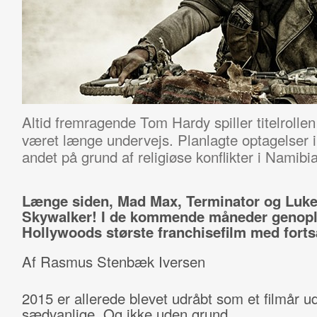
Altid fremragende Tom Hardy spiller titelrolle
været længe undervejs. Planlagte optagelser i
andet på grund af religiøse konflikter i Namibia
Længe siden, Mad Max, Terminator og Luk
Skywalker! I de kommende måneder genopl
Hollywoods største franchisefilm med forts
Af Rasmus Stenbæk Iversen
2015 er allerede blevet udråbt som et filmår u
sædvanlige. Og ikke uden grund.