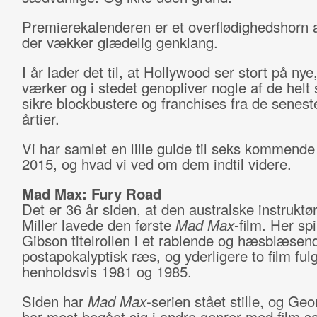
Premierekalenderen er et overflødighedshorn af 
der vækker glædelig genklang.
I år lader det til, at Hollywood ser stort på nye,
værker og i stedet genopliver nogle af de helt 
sikre blockbustere og franchises fra de senest
årtier.
Vi har samlet en lille guide til seks kommende 
2015, og hvad vi ved om dem indtil videre.
Mad Max: Fury Road
Det er 36 år siden, at den australske instrukt
Miller lavede den første
Mad Max
-film. Her spi
Gibson titelrollen i et rablende og hæsblæsen
postapokalyptisk ræs, og yderligere to film fulg
henholdsvis 1981 og 1985.
Siden har
Mad Max
-serien stået stille, og Geo
har mest begået sig i andre genrer med film 