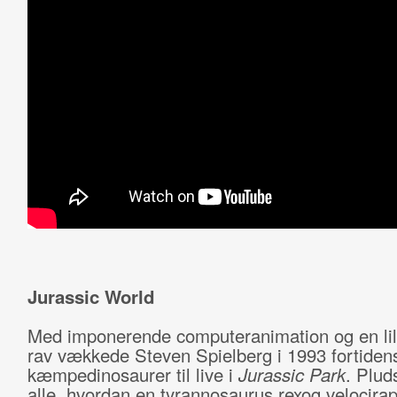
Jurassic World
Med imponerende computeranimation og en lil
rav vækkede Steven Spielberg i 1993 fortiden
kæmpedinosaurer til live i
Jurassic Park
. Plud
alle, hvordan en tyrannosaurus rexog velocirap