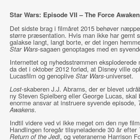
Star Wars: Episode VII – The Force Awaken
Det sidste brag i filmåret 2015 behøver næpp
større præsentation. Hvis man ikke har gemt s
galakse langt, langt borte, er det ingen hemme
Star Wars
-sagaen genoptages med en syvend
Internettet og nyhedsstrømmen eksploderede
da det i oktober 2012 forlød, at Disney ville o
Lucasfilm og genoplive
Star Wars
-universet.
Lost
-skaberen J.J. Abrams, der er blevet udr
ny Steven Spielberg eller George Lucas, skal
enorme ansvar at instruere syvende episode,
Awakens
.
Indtil videre ved vi ikke meget om den nye film
Handlingen foregår tilsyneladende 30 år efter
Return of the Jedi
, og veteranerne Harrison F