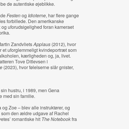
be de autentiske øjeblikke.
både
Festen
og
Idioterne
, har flere gange
des forbillede. Den amerikanske
t og uforudsigelighed foran kameraet
rika.
Martin Zandvliets
Applaus
(2012), hvor
r et uforglemmeligt kvindeportræt som
koholen, kærligheden og, ja, livet.
atteren Tove Ditlevsen i
se
(2023), hvor følelserne slår gnister,
sin hustru, i 1989, men Gena
e med sin familie.
 og Zoe – blev alle instruktører, og
 som den ældre udgave af Rachel
etes’ romantiske hit
The Notebook
fra