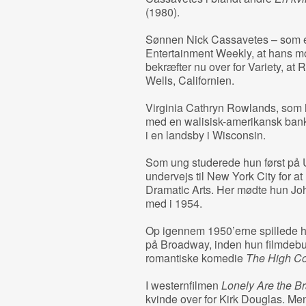
(1980).
Sønnen Nick Cassavetes – som er in
Entertainment Weekly, at hans mo
bekræfter nu over for Variety, at 
Wells, Californien.
Virginia Cathryn Rowlands, som h
med en walisisk-amerikansk ban
i en landsby i Wisconsin.
Som ung studerede hun først på U
undervejs til New York City for 
Dramatic Arts. Her mødte hun Jo
med i 1954.
Op igennem 1950’erne spillede hu
på Broadway, inden hun filmdebu
romantiske komedie
The High Cos
I westernfilmen
Lonely Are the B
kvinde over for Kirk Douglas. Me