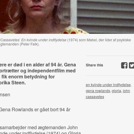
 Cassavetes’
En kvinde under indflydelse
(1974) som Mabel, der lider af psykiske
temanden (Peter Falk).
re er død i en alder af 94 år. Gena
Share this
rtrætter og independentfilm med
ik enorm betydning for
rika Steen.
en kvinde under indflydelse
,
gena rowlands
,
gloria
,
john
ensen
cassavetes
 Gena Rowlands er gået bort 94 år
e samarbejder med ægtemanden John
nde under indflydelse
(1974) og
Gloria