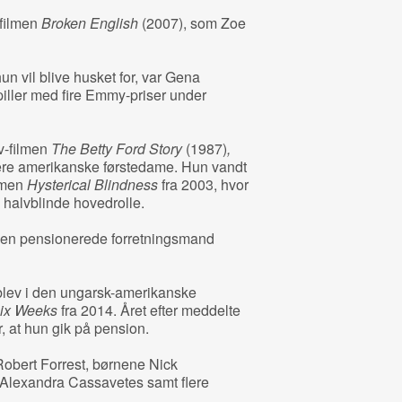
efilmen
Broken English
(2007), som Zoe
hun vil blive husket for, var Gena
iller med fire Emmy-priser under
tv-filmen
The Betty Ford Story
(1987)
,
igere amerikanske førstedame. Hun vandt
ilmen
Hysterical Blindness
fra 2003, hvor
 halvblinde hovedrolle.
 den pensionerede forretningsmand
blev i den ungarsk-amerikanske
Six Weeks
fra 2014. Året efter meddelte
, at hun gik på pension.
obert Forrest, børnene Nick
Alexandra Cassavetes samt flere