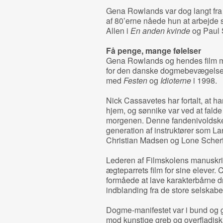
Gena Rowlands var dog langt fra b
af 80’erne nåede hun at arbejd
Allen i
En anden kvinde
og Paul 
Få penge, mange følelser
Gena Rowlands og hendes film m
for den danske dogmebevægelse, 
med
Festen
og
Idioterne
i 1998.
Nick Cassavetes har fortalt, at h
hjem, og sønnike var ved at falde
morgenen. Denne fandenivoldske
generation af instruktører som La
Christian Madsen og Lone Scherf
Lederen af Filmskolens manuskri
ægteparrets film for sine elever.
formåede at lave karakterbårne d
indblanding fra de store selskaber,
Dogme-manifestet var i bund og 
mod kunstige greb og overfladisk 