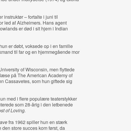
struktør – fortalte i juni til
r led af Alzheimers. Hans agent
Rowlands er død i sit hjem i Indian
un er døbt, voksede op i en familie
kmand til far og en hjemmegående mor
niversity of Wisconsin, men flyttede
at læse på The American Academy of
hn Cassavetes, som hun giftede sig
n med i flere populære teaterstykker
terede som 28-årig i den letbenede
t of Loving.
rave
fra 1962 spiller hun en stærk
n den store succes kom først, da