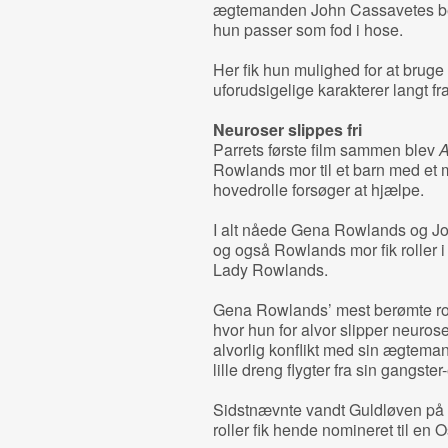
ægtemanden John Cassavetes begy
hun passer som fod i hose.
Her fik hun mulighed for at bruge 
uforudsigelige karakterer langt f
Neuroser slippes fri
Parrets første film sammen blev
A
Rowlands mor til et barn med et
hovedrolle forsøger at hjælpe.
I alt nåede Gena Rowlands og Jo
og også Rowlands mor fik roller i
Lady Rowlands.
Gena Rowlands’ mest berømte rol
hvor hun for alvor slipper neuros
alvorlig konflikt med sin ægtema
lille dreng flygter fra sin gangs
Sidstnævnte vandt Guldløven på f
roller fik hende nomineret til en 