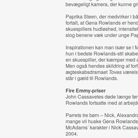
bevægeligt kamera, der kunne gri
Paprika Steen, der medvirker i 
fortalt, at Gena Rowlands er hen
skuespillers hudløshed, intensite
slog benene væk under unge Pap
Inspirationen kan man især se i 
hun i bedste Rowlands-stil skabe
en skuespiller, der kæmper med al
Men også hendes skildring af forf
ægteskabsdramaet
Toves værel
står i gæld til Rowlands.
Fire Emmy-priser
John Cassavetes døde længe før 
Rowlands fortsatte med at arbejd
Parrets tre børn – Nick, Alexandra
mange vil huske Gena Rowlands
McAdams’ karakter i Nick Cassav
2004.