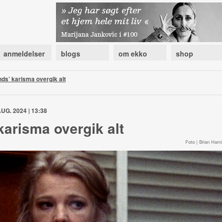
anmeldelser
blogs
om ekko
shop
s’ karisma overgik alt
UG. 2024 | 13:38
arisma overgik alt
Foto | Brian Hamil