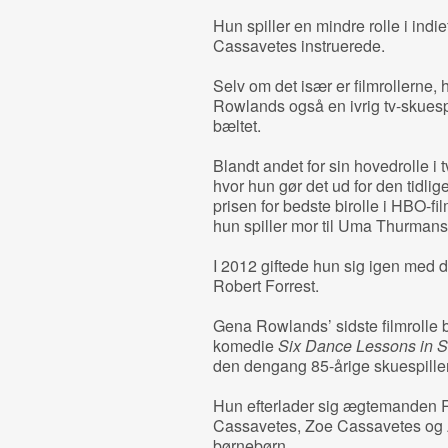
Hun spiller en mindre rolle i indi
Cassavetes instruerede.
Selv om det især er filmrollerne, 
Rowlands også en ivrig tv-skuesp
bæltet.
Blandt andet for sin hovedrolle i 
hvor hun gør det ud for den tidl
prisen for bedste birolle i HBO-f
hun spiller mor til Uma Thurmans
I 2012 giftede hun sig igen med
Robert Forrest.
Gena Rowlands’ sidste filmrolle 
komedie
Six Dance Lessons in 
den dengang 85-årige skuespiller
Hun efterlader sig ægtemanden R
Cassavetes, Zoe Cassavetes og 
børnebørn.