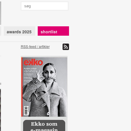
awards 2025
shortlist
RSS-feed / artikler
l