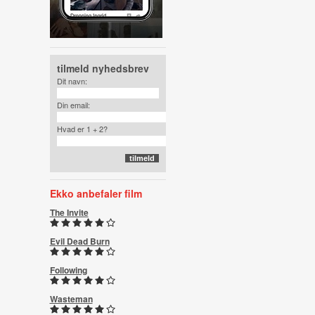
tilmeld nyhedsbrev
Dit navn:
Din email:
Hvad er 1 + 2?
Ekko anbefaler film
The Invite
Evil Dead Burn
Following
Wasteman