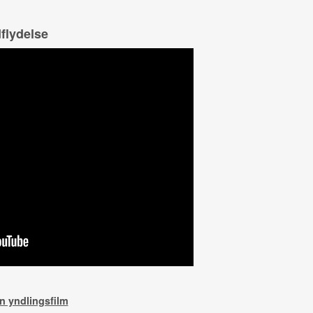
dflydelse
n yndlingsfilm