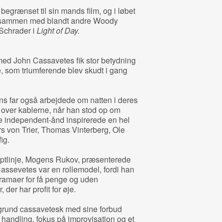
egrænset til sin mands film, og i løbet
e sammen med blandt andre Woody
Schrader i
Light of Day.
ed John Cassavetes fik stor betydning
som triumferende blev skudt i gang
ans far også arbejdede om natten i deres
 over kablerne, når han stod op om
 independent-ånd inspirerede en hel
rs von Trier, Thomas Vinterberg, Ole
ig.
ptlinje, Mogens Rukov, præsenterede
 Cassevetes var en rollemodel, fordi han
ramaer for få penge og uden
 der har profit for øje.
grund cassavetesk med sine forbud
handling, fokus på improvisation og et