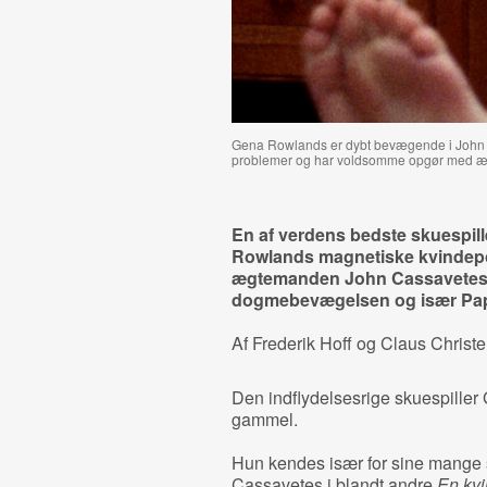
Gena Rowlands er dybt bevægende i John
problemer og har voldsomme opgør med æg
En af verdens bedste skuespille
Rowlands magnetiske kvindepo
ægtemanden John Cassavetes f
dogmebevægelsen og især Pap
Af Frederik Hoff og Claus Christ
Den indflydelsesrige skuespiller
gammel.
Hun kendes især for sine mang
Cassavetes i blandt andre
En kvi