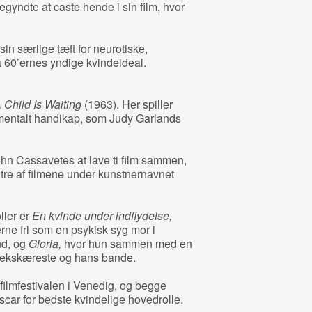
ndte at caste hende i sin film, hvor
sin særlige tæft for neurotiske,
ra 60’ernes yndige kvindeideal.
 Child Is Waiting
(1963). Her spiller
 mentalt handikap, som Judy Garlands
hn Cassavetes at lave ti film sammen,
 tre af filmene under kunstnernavnet
ler er
En kvinde under indflydelse,
erne fri som en psykisk syg mor i
nd, og
Gloria,
hvor hun sammen med en
ter-ekskæreste og hans bande.
ilmfestivalen i Venedig, og begge
Oscar for bedste kvindelige hovedrolle.