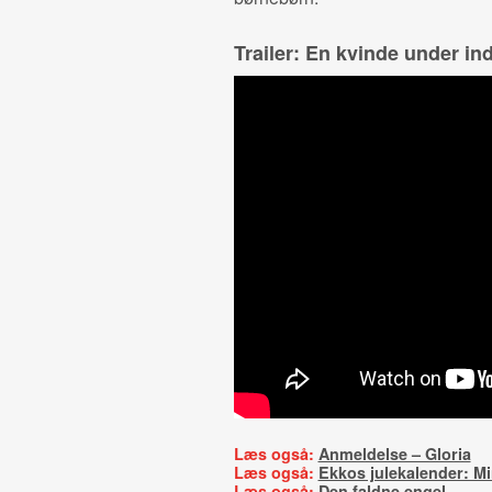
Trailer: En kvinde under in
Læs også:
Anmeldelse – Gloria
Læs også:
Ekkos julekalender: Mi
Læs også:
Den faldne engel