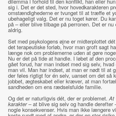
dilemma i forhold til den konflikt, han eller hun
sig i. Det er det sted, hvor hovedkarakteren pr
omstændighederne er tvunget til at træffe et y
ubehageligt valg. Det er nu toget kører. Du ka
på – eller blive tilbage på perronen. Det er nu 
aldrig.
Set med psykologens øjne er midterplottet dét 
det terapeutiske forløb, hvor man groft sagt h
længe nok om problemerne uden at gøre noge
Nu er det på tide at handle. I løbet af den proc
gået forud, har man indset med sig selv, hvad 
man vil. Man har indset, at man er nødt til at g
der føles rigtigt for én selv, uanset om det så 
jobbet, ægteskabet eller kræver, at man fortæl
sandheden om ens rædselsfulde familie.
Og det er naturligvis dét, der er problemet.
At 
karakter
– at blive sig selv og handle derefter –
nogle konsekvenser. Hvis man ikke længere vil
koste rundt med af andre, er der en stor risiko 