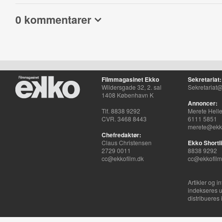
0 kommentarer
Filmmagasinet Ekko
Sekretariat:
Wildersgade 32, 2. sal
Sekretariat@
1408 København K
Annoncer:
Tlf. 8838 9292
Merete Hell
CVR. 3468 8443
6111 5851
merete@ekko
Chefredaktør:
Claus Christensen
Ekko Shortli
2729 0011
8838 9292
cc@ekkofilm.dk
cc@ekkofilm
Artikler og i
indekseres u
distribueres