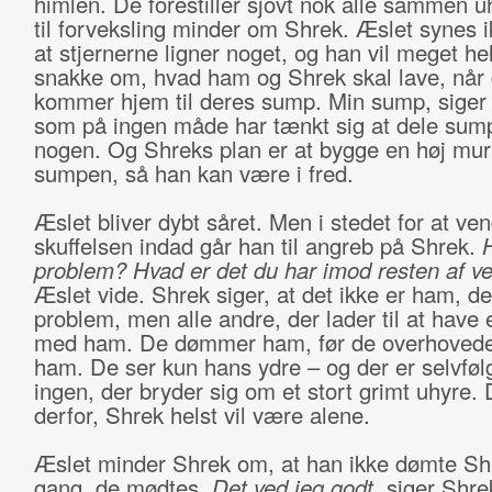
himlen. De forestiller sjovt nok alle sammen u
til forveksling minder om Shrek. Æslet synes ik
at stjernerne ligner noget, og han vil meget he
snakke om, hvad ham og Shrek skal lave, når
kommer hjem til deres sump. Min sump, siger
som på ingen måde har tænkt sig at dele su
nogen. Og Shreks plan er at bygge en høj mu
sumpen, så han kan være i fred.
Æslet bliver dybt såret. Men i stedet for at ve
skuffelsen indad går han til angreb på Shrek.
H
problem? Hvad er det du har imod resten af v
Æslet vide. Shrek siger, at det ikke er ham, de
problem, men alle andre, der lader til at have
med ham. De dømmer ham, før de overhovede
ham. De ser kun hans ydre – og der er selvføl
ingen, der bryder sig om et stort grimt uhyre. 
derfor, Shrek helst vil være alene.
Æslet minder Shrek om, at han ikke dømte Shr
gang, de mødtes.
Det ved jeg godt
, siger Shrek