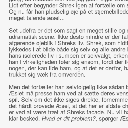
Lidt efter begynder Shrek igen at fortælle om 
Og nu får han pludselig øje på et stjernebillede
meget talende æsel...
Set udefra er det som sagt en meget stille og r
udramatisk scene. Ikke desto mindre er der ta
afgørende øjeblik i Shreks liv. Shrek, som hidti
lykkedes i at bilde både sig selv og alle andre 
hans isolerede liv i sumpen er selvvalgt, erken
han i virkeligheden føler sig ensom, fordi der i
nogen, der kan lide ham, og at det er derfor, 
trukket sig væk fra omverden.
Men det fortæller han selvfølgelig ikke sådan b
Æslet må presse ham ved at sætte deres ven
spil. Selv om det ikke siges direkte, fornemm
det hårdt prøvede Æsel, at det her er sidste 
er ved at være træt af Shreks facade. Nu vil 
klar besked.
Hvad er dit problem?
, spørger Æs