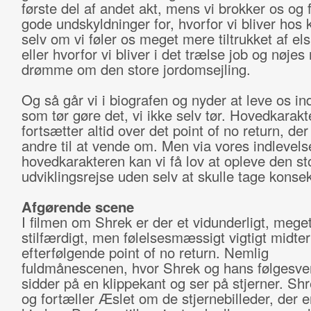
første del af andet akt, mens vi brokker os og 
gode undskyldninger for, hvorfor vi bliver hos
selv om vi føler os meget mere tiltrukket af el
eller hvorfor vi bliver i det trælse job og nøjes
drømme om den store jordomsejling.
Og så går vi i biografen og nyder at leve os ind
som tør gøre det, vi ikke selv tør. Hovedkarakt
fortsætter altid over det point of no return, der 
andre til at vende om. Men via vores indlevelse
hovedkarakteren kan vi få lov at opleve den st
udviklingsrejse uden selv at skulle tage konse
Afgørende scene
I filmen om Shrek er der et vidunderligt, mege
stilfærdigt, men følelsesmæssigt vigtigt midter
efterfølgende point of no return. Nemlig
fuldmånescenen, hvor Shrek og hans følgesve
sidder på en klippekant og ser på stjerner. Shr
og fortæller Æslet om de stjernebilleder, der e