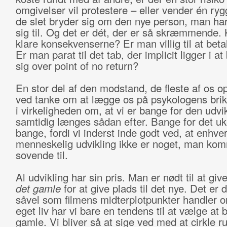
omgivelser vil protestere – eller vender én ryg
de slet bryder sig om den nye person, man har
sig til. Og det er dét, der er så skræmmende
klare konsekvenserne? Er man villig til at beta
Er man parat til det tab, der implicit ligger i 
sig over point of no return?
En stor del af den modstand, de fleste af os o
ved tanke om at lægge os på psykologens brik
i virkeligheden om, at vi er bange for den udvik
samtidig længes sådan efter. Bange for det u
bange, fordi vi inderst inde godt ved, at enhve
menneskelig udvikling ikke er noget, man ko
sovende til.
Al udvikling har sin pris. Man er nødt til at give
det gamle
for at give plads til det nye. Det er d
såvel som filmens midterplotpunkter handler o
eget liv har vi bare en tendens til at vælge at b
gamle. Vi bliver så at sige ved med at cirkle ru