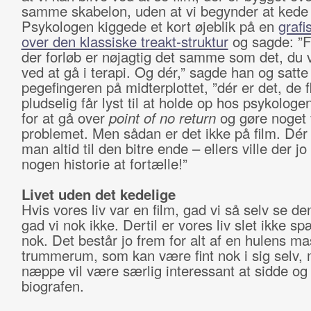
samme skabelon, uden at vi begynder at kede
Psykologen kiggede et kort øjeblik på en
grafi
over den klassiske treakt-struktur
og sagde: ”F
der forløb er nøjagtig det samme som det, du v
ved at gå i terapi. Og dér,” sagde han og satte
pegefingeren på midterplottet, ”dér er det, de f
pludselig får lyst til at holde op hos psykologen
for at gå over
point of no return
og gøre noget
problemet. Men sådan er det ikke på film. Dér 
man altid til den bitre ende – ellers ville der j
nogen historie at fortælle!”
Livet uden det kedelige
Hvis vores liv var en film, gad vi så selv se de
gad vi nok ikke. Dertil er vores liv slet ikke 
nok. Det består jo frem for alt af en hulens ma
trummerum, som kan være fint nok i sig selv,
næppe vil være særlig interessant at sidde og 
biografen.