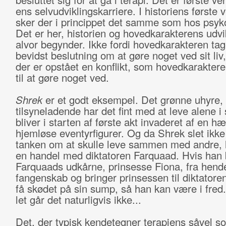
ens selvudviklingskarriere. I historiens første
sker der i princippet det samme som hos psyk
Det er her, historien og hovedkarakterens udvik
alvor begynder. Ikke fordi hovedkarakteren tag
bevidst beslutning om at gøre noget ved sit liv
der er opstået en konflikt, som hovedkaraktere
til at gøre noget ved.
Shrek
er et godt eksempel. Det grønne uhyre,
tilsyneladende har det fint med at leve alene i
bliver i starten af første akt invaderet af en hæ
hjemløse eventyrfigurer. Og da Shrek slet ikke
tanken om at skulle leve sammen med andre, 
en handel med diktatoren Farquaad. Hvis han b
Farquaads udkårne, prinsesse Fiona, fra hend
fangenskab og bringer prinsessen til diktatoren
få skødet på sin sump, så han kan være i fred
let går det naturligvis ikke...
Det, der typisk kendetegner terapiens såvel s