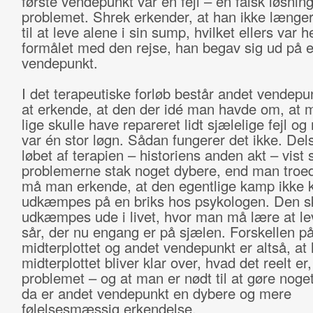
første vendepunkt var en fejl – en falsk løsnin
problemet. Shrek erkender, at han ikke længer
til at leve alene i sin sump, hvilket ellers var h
formålet med den rejse, han begav sig ud på ef
vendepunkt.
I det terapeutiske forløb består andet vendepu
at erkende, at den der idé man havde om, at 
lige skulle have repareret lidt sjælelige fejl og
var én stor løgn. Sådan fungerer det ikke. Dels
løbet af terapien – historiens anden akt – vist s
problemerne stak noget dybere, end man troed
må man erkende, at den egentlige kamp ikke 
udkæmpes på en briks hos psykologen. Den s
udkæmpes ude i livet, hvor man må lære at l
sår, der nu engang er på sjælen. Forskellen p
midterplottet og andet vendepunkt er altså, at
midterplottet bliver klar over, hvad det reelt er,
problemet – og at man er nødt til at gøre noge
da er andet vendepunkt en dybere og mere
følelsesmæssig erkendelse.