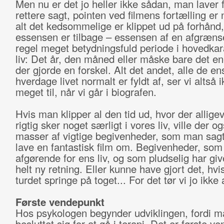
Men nu er det jo heller ikke sådan, man laver f
rettere sagt, pointen ved filmens fortælling er 
alt det kedsommelige er klippet ud på forhånd
essensen er tilbage – essensen af en afgræn
regel meget betydningsfuld periode i hovedka
liv: Det år, den måned eller måske bare det e
der gjorde en forskel. Alt det andet, alle de e
hverdage livet normalt er fyldt af, ser vi altså i
meget til, når vi går i biografen.
Hvis man klipper al den tid ud, hvor der alligev
rigtig sker noget særligt i vores liv, ville der 
masser af vigtige begivenheder, som man sag
lave en fantastisk film om. Begivenheder, som
afgørende for ens liv, og som pludselig har give
helt ny retning. Eller kunne have gjort det, hvi
turdet springe på toget... For det tør vi jo ikke a
Første vendepunkt
Hos psykologen begynder udviklingen, fordi m
besluttet sig for at gå i terapi. Det er første v