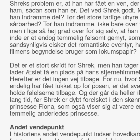
Shreks problem er, at han har fået en ven, der
ham, sådan som han er. Det ved Shrek godt. 
han indrømme det? Tør det store farlige uhyre 
sårbarhed? Tør han indrømme, ikke bare over 
men i lige så høj grad over for sig selv, at han 
inde er et endog temmelig følsomt gemyt, so
sandsynligvis elsker det romantiske eventyr, h
filmens begyndelse bruger som lokumspapir?
Det er et stort skridt for Shrek, men han tager
lader Æslet få en plads på hans stjernehimmel
Herefter er det ingen vej tilbage. For nu, hvor
endelig har fået lukket op for posen, er det sv
holde følelserne tilbage. Og der går da heller i
lang tid, før Shrek er dybt forelsket i den skøn
prinsesse Fiona, som også viser sig at være e
temmelig anderledes prinsesse.
Andet vendepunkt
I historiens andet vendepunkt indser hovedkar