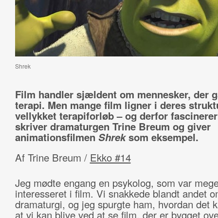
Shrek
Film handler sjældent om mennesker, der gå
terapi. Men mange film ligner i deres strukt
vellykket terapiforløb – og derfor fascinerer
skriver dramaturgen Trine Breum og giver
animationsfilmen
Shrek
som eksempel.
Af Trine Breum /
Ekko #14
Jeg mødte engang en psykolog, som var mege
interesseret i film. Vi snakkede blandt andet 
dramaturgi, og jeg spurgte ham, hvordan det 
at vi kan blive ved at se film, der er bygget ov