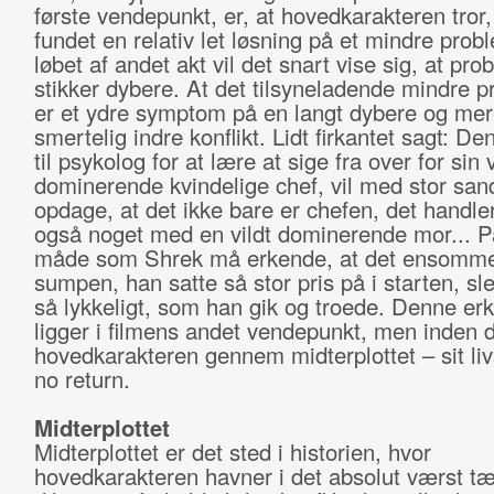
første vendepunkt, er, at hovedkarakteren tror
fundet en relativ let løsning på et mindre prob
løbet af andet akt vil det snart vise sig, at pro
stikker dybere. At det tilsyneladende mindre 
er et ydre symptom på en langt dybere og me
smertelig indre konflikt. Lidt firkantet sagt: De
til psykolog for at lære at sige fra over for sin v
dominerende kvindelige chef, vil med stor san
opdage, at det ikke bare er chefen, det handl
også noget med en vildt dominerende mor...
måde som Shrek må erkende, at det ensomme 
sumpen, han satte så stor pris på i starten, sle
så lykkeligt, som han gik og troede. Denne er
ligger i filmens andet vendepunkt, men inden 
hovedkarakteren gennem midterplottet – sit liv
no return.
Midterplottet
Midterplottet er det sted i historien, hvor
hovedkarakteren havner i det absolut værst t