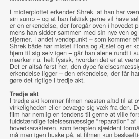
I midterplottet erkender Shrek, at han har vær
sin sump – og at han faktisk gerne vil have se
er en erkendelse, der foregår oven i hovedet 
mens han sidder sammen med sin nye ven og 
stjerner. I andet vendepunkt – som kommer eft
Shrek både har mistet Fiona og Æslet og er 
hjem til sig selv igen – går han alene rundt i
mærker nu, helt fysisk, hvordan det er at vær
Det er altså først her, den dybe følelsesmæss
erkendelse ligger – den erkendelse, der får ham
gøre det rigtige i tredje akt.
Tredje akt
I tredje akt kommer filmen næsten altid til at 
virkeligheden eller bevæge sig væk fra den. De
film har nemlig en tendens til gerne at ville fo
fuldstændige følelsesmæssige ”reparation” af
hovedkarakteren, som terapien sjældent formå
må man igen huske på, at filmen kun beskæfti