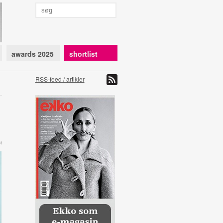
awards 2025
shortlist
RSS-feed / artikler
t