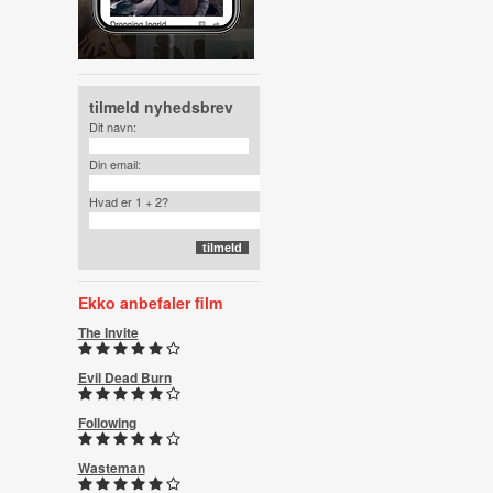
tilmeld nyhedsbrev
Dit navn:
Din email:
Hvad er 1 + 2?
Ekko anbefaler film
The Invite
Evil Dead Burn
Following
Wasteman