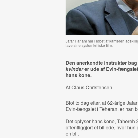
Jafar Panahi har i løbet af karrieren adskil
lave sine systemkritiske film.
Den anerkendte instruktør bag
kvinder
er ude af Evin-fængslet 
hans kone.
Af Claus Christensen
Blot to dag efter, at 62-årige Jaf
Evin-fængslet i Teheran, er han b
Det oplyser hans kone, Tahereh Sa
offentliggjort et billede, hvor hu
en bil.