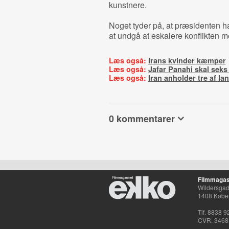
kunstnere.
Noget tyder på, at præsidenten har 
at undgå at eskalere konflikten me
Læs også:
Irans kvinder kæmper
Læs også:
Jafar Panahi skal seks 
Læs også:
Iran anholder tre af la
0 kommentarer
Filmmagas
Wildersgade
1408 Købe
Tlf. 8838 9
CVR. 3468