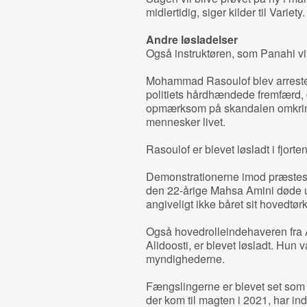
midlertidig, siger kilder til Variety
Andre løsladelser
Også instruktøren, som Panahi vil
Mohammad Rasoulof blev arrestere
politiets hårdhændede fremfærd, d
opmærksom på skandalen omkring 
mennesker livet.
Rasoulof er blevet løsladt i fjor
Demonstrationerne imod præstest
den 22-årige Mahsa Amini døde 
angiveligt ikke båret sit hovedtørk
Også hovedrolleindehaveren fra
Alidoosti, er blevet løsladt. Hun va
myndighederne.
Fængslingerne er blevet set som 
der kom til magten i 2021, har ind