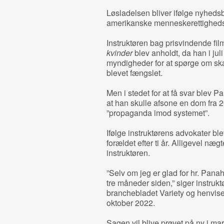
Løsladelsen bliver ifølge nyheds
amerikanske menneskerettighed
Instruktøren bag prisvindende fi
kvinder
blev anholdt, da han i jul
myndigheder for at spørge om skæ
blevet fængslet.
Men i stedet for at få svar blev P
at han skulle afsone en dom fra 
”propaganda imod systemet”.
Ifølge instruktørens advokater bl
forældet efter ti år. Alligevel n
instruktøren.
”Selv om jeg er glad for hr. Panah
tre måneder siden,” siger instruk
branchebladet Variety og henvise
oktober 2022.
Sagen vil blive prøvet på ny i m