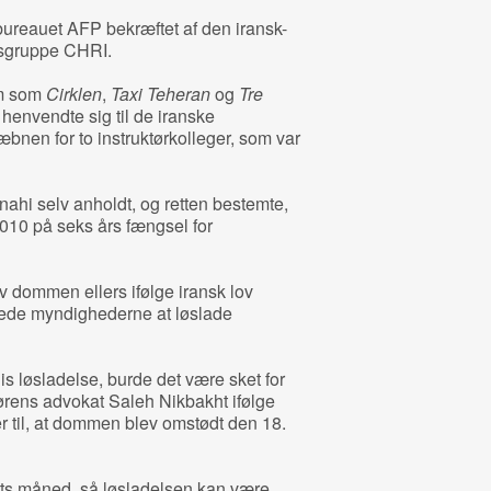
bureauet AFP bekræftet af den iransk-
sgruppe CHRI.
lm som
Cirklen
,
Taxi Teheran
og
Tre
i henvendte sig til de iranske
bnen for to instruktørkolleger, som var
anahi selv anholdt, og retten bestemte,
2010 på seks års fængsel for
ev dommen ellers ifølge iransk lov
ægtede myndighederne at løslade
is løsladelse, burde det være sket for
tørens advokat Saleh Nikbakht ifølge
r til, at dommen blev omstødt den 18.
arts måned, så løsladelsen kan være