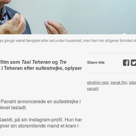
lige gange været fængslet eller sat under husarrest, men han har alligevel formået a
 film som
Taxi Teheran
og
Tre
Share this
i Teheran efter sultestrejke, oplyser
ebrahim raisi
,
iransk film
,
jafa
panahi
ar Panahi annoncerede en sultestrejke i
levet løsladt.
eidi, på sin Instagram-profil. Hun har
n giver sin storsmilende mand et kram i