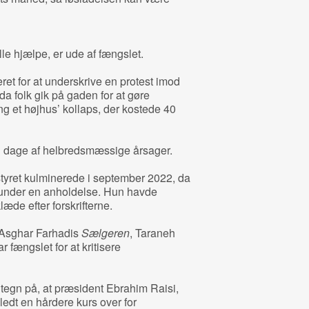
.
le hjælpe, er ude af fængslet.
t for at underskrive en protest imod
a folk gik på gaden for at gøre
et højhus’ kollaps, der kostede 40
ten dage af helbredsmæssige årsager.
yret kulminerede i september 2022, da
under en anholdelse. Hun havde
læde efter forskrifterne.
 Asghar Farhadis
Sælgeren
, Taraneh
r fængslet for at kritisere
tegn på, at præsident Ebrahim Raisi,
ledt en hårdere kurs over for