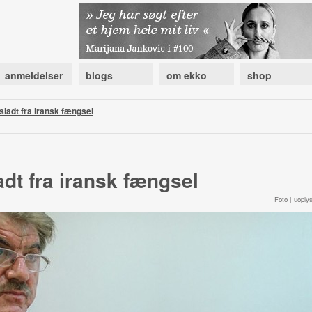
anmeldelser
blogs
om ekko
shop
sladt fra iransk fængsel
adt fra iransk fængsel
Foto | uoplys