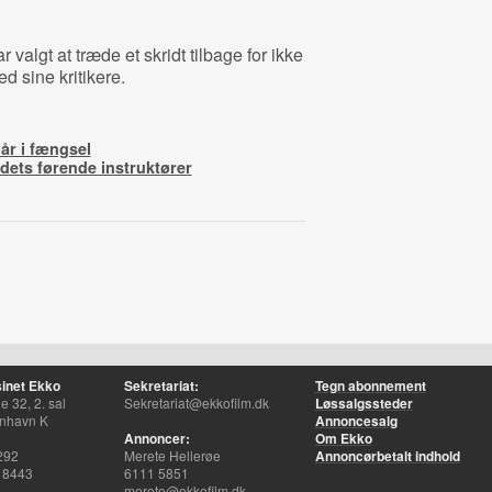
valgt at træde et skridt tilbage for ikke
d sine kritikere.
år i fængsel
ndets førende instruktører
inet Ekko
Sekretariat:
Tegn abonnement
 32, 2. sal
Sekretariat@ekkofilm.dk
Løssalgssteder
nhavn K
Annoncesalg
Annoncer:
Om Ekko
292
Merete Hellerøe
Annoncørbetalt indhold
 8443
6111 5851
merete@ekkofilm.dk