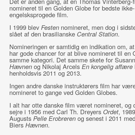
Det er anden gang, at en Thomas Vinterberg-f
nomineret til en Golden Globe for bedste ikke-
engelsksprogede film.
I 1999 blev
Festen
nomineret, men dog i sidst
slået af den brasilianske
Central Station
.
Nomineringen er samtidig en indikation om, a
har gode chancer for at blive nomineret til en 
samme kategori. Det samme skete for Susann
Hævnen
og Nikolaj Arcels
En kongelig affære
henholdsvis 2011 og 2013.
Ingen andre danske instruktørers film har være
nomineret to gange ved Golden Globes.
I alt har otte danske film været nomineret, og d
sejre i 1956 med Carl Th. Dreyers
Ordet
, 1989
Augusts
Pelle Erobreren
og senest i 2011 me
Biers
Hævnen
.