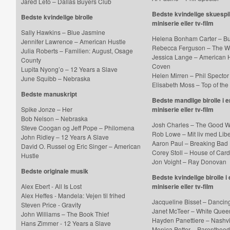
Jared Leto – Dallas Buyers Club
Bedste kvindelige skuespil
Bedste kvindelige birolle
miniserie eller tv-film
Sally Hawkins – Blue Jasmine
Helena Bonham Carter – Bu
Jennifer Lawrence – American Hustle
Rebecca Ferguson – The W
Julia Roberts – Familien: August, Osage
Jessica Lange – American H
County
Coven
Lupita Nyong’o – 12 Years a Slave
Helen Mirren – Phil Spector
June Squibb – Nebraska
Elisabeth Moss – Top of the
Bedste manuskript
Bedste mandlige birolle i e
Spike Jonze – Her
miniserie eller tv-film
Bob Nelson – Nebraska
Josh Charles – The Good W
Steve Coogan og Jeff Pope – Philomena
Rob Lowe – Mit liv med Lib
John Ridley – 12 Years A Slave
Aaron Paul – Breaking Bad
David O. Russel og Eric Singer – American
Corey Stoll – House of Car
Hustle
Jon Voight – Ray Donovan
Bedste originale musik
Bedste kvindelige birolle i 
Alex Ebert - All Is Lost
miniserie eller tv-film
Alex Heffes - Mandela: Vejen til frihed
Jacqueline Bisset – Dancin
Steven Price - Gravity
Janet McTeer – White Quee
John Williams – The Book Thief
Hayden Panettiere – Nashvi
Hans Zimmer - 12 Years a Slave
Monica Potter – Parenthoo