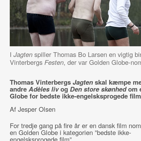
I
spiller Thomas Bo Larsen en vigtig bir
Jagten
Vinterbergs
, der var Golden Globe-nomi
Festen
Thomas Vinterbergs
Jagten
skal kæmpe me
andre
Adèles liv
og
Den store skønhed
om 
Globe for bedste ikke-engelsksprogede film
Af Jesper Olsen
For tredje gang på fire år er en dansk film nomi
en Golden Globe i kategorien ”bedste ikke-
engelsksprogede film”.