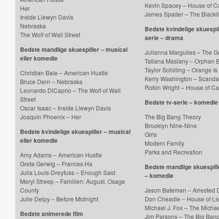
Kevin Spacey – House of C
Her
James Spader – The Blackli
Inside Llewyn Davis
Nebraska
Bedste kvindelige skuespill
The Wolf of Wall Street
serie – drama
Bedste mandlige skuespiller – musical
Julianna Margulies – The G
eller komedie
Tatiana Maslany – Orphan 
Taylor Schilling – Orange I
Christian Bale – American Hustle
Kerry Washington – Scanda
Bruce Dern – Nebraska
Robin Wright – House of Ca
Leonardo DiCaprio – The Wolf of Wall
Street
Bedste tv-serie – komedie
Oscar Isaac – Inside Llewyn Davis
Joaquin Phoenix – Her
The Big Bang Theory
Brooklyn Nine-Nine
Bedste kvindelige skuespiller – musical
Girls
eller komedie
Modern Family
Parks and Recreation
Amy Adams – American Hustle
Greta Gerwig – Frances Ha
Bedste mandlige skuespille
Julia Louis-Dreyfuss – Enough Said
– komedie
Meryl Streep – Familien: August, Osage
County
Jason Bateman – Arrested
Julie Delpy – Before Midnight
Don Cheadle – House of Li
Michael J. Fox – The Micha
Bedste animerede film
Jim Parsons – The Big Ban