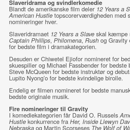
Slaveridrama og svindlerkomedie
Blandt de amerikanske film deler
12 Years a S
American Hustle
topscorerværdigheden med 
nomineringer hver.
Slaveridramaet
12 Years a Slave
skal kæmpe
Captain Phillips
,
Philomena
,
Rush
og Gravity 
for bedste film i dramakategorien.
Desuden er Chiwetel Ejiofor nomineret for be
skuespiller og Michael Fassbender for bedste b
Steve McQueen for bedste instruktør og debu
Lupito Nyong’o for bedste kvindelige birolle.
Endelig er filmen nomineret for bedste manusk
bedste originale musik.
Fire nomineringer til Gravity
I komediekategorien får David O. Russels
Ame
Hustle
konkurrence fra
Her, Inside Llewyn Dav
Nebraska
og Martin Scorseses
The
Wolf of Wa