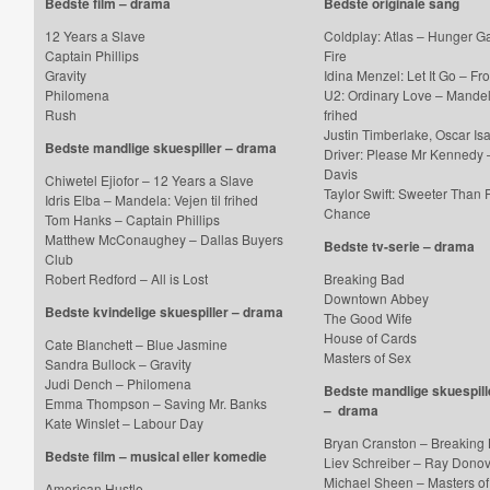
Bedste film – drama
Bedste originale sang
12 Years a Slave
Coldplay: Atlas – Hunger G
Captain Phillips
Fire
Gravity
Idina Menzel: Let It Go – Fro
Philomena
U2: Ordinary Love – Mandela
Rush
frihed
Justin Timberlake, Oscar I
Bedste mandlige skuespiller – drama
Driver: Please Mr Kennedy 
Davis
Chiwetel Ejiofor – 12 Years a Slave
Taylor Swift: Sweeter Than F
Idris Elba – Mandela: Vejen til frihed
Chance
Tom Hanks – Captain Phillips
Matthew McConaughey – Dallas Buyers
Bedste tv-serie – drama
Club
Robert Redford – All is Lost
Breaking Bad
Downtown Abbey
Bedste kvindelige skuespiller – drama
The Good Wife
House of Cards
Cate Blanchett – Blue Jasmine
Masters of Sex
Sandra Bullock – Gravity
Judi Dench – Philomena
Bedste mandlige skuespille
Emma Thompson – Saving Mr. Banks
–
drama
Kate Winslet – Labour Day
Bryan Cranston – Breaking
Bedste film – musical eller komedie
Liev Schreiber – Ray Dono
Michael Sheen – Masters o
American Hustle