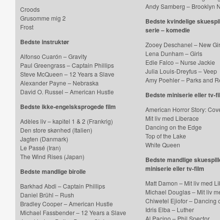
Andy Samberg – Brooklyn 
Croods
Grusomme mig 2
Bedste kvindelige skuespill
Frost
serie – komedie
Bedste instruktør
Zooey Deschanel – New Gir
Lena Dunham – Girls
Alfonso Cuarón – Gravity
Edie Falco – Nurse Jackie
Paul Greengrass – Captain Phillips
Julia Louis-Dreyfus – Veep
Steve McQueen – 12 Years a Slave
Amy Poehler – Parks and R
Alexander Payne – Nebraska
David O. Russel – American Hustle
Bedste miniserie eller tv-f
Bedste ikke-engelsksprogede film
American Horror Story: Cov
Mit liv med Liberace
Adèles liv – kapitel 1 & 2 (Frankrig)
Dancing on the Edge
Den store skønhed (Italien)
Top of the Lake
Jagten (Danmark)
White Queen
Le Passé (Iran)
The Wind Rises (Japan)
Bedste mandlige skuespille
miniserie eller tv-film
Bedste mandlige birolle
Matt Damon – Mit liv med L
Barkhad Abdi – Captain Phillips
Michael Douglas – Mit liv 
Daniel Brühl – Rush
Chiwetel Ejiofor – Dancing
Bradley Cooper – American Hustle
Idris Elba – Luther
Michael Fassbender – 12 Years a Slave
Al Pacino – Phil Spector