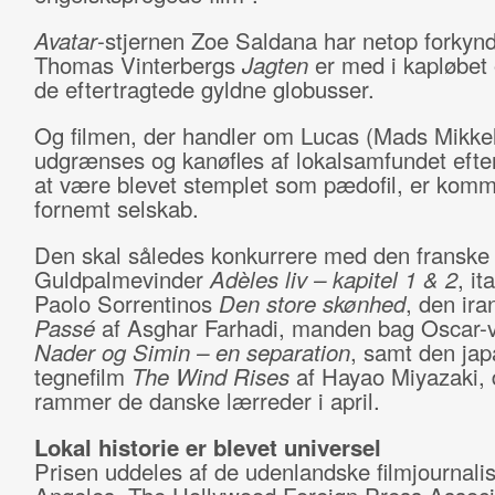
Avatar
-stjernen Zoe Saldana har netop forkynd
Thomas Vinterbergs
Jagten
er med i kapløbet
de eftertragtede gyldne globusser.
Og filmen, der handler om Lucas (Mads Mikkel
udgrænses og kanøfles af lokalsamfundet efter 
at være blevet stemplet som pædofil, er komm
fornemt selskab.
Den skal således konkurrere med den franske
Guldpalmevinder
Adèles liv – kapitel 1 & 2
, it
Paolo Sorrentinos
Den store skønhed
, den ir
Passé
af Asghar Farhadi, manden bag Oscar-
Nader og Simin – en separation
, samt den ja
tegnefilm
The Wind Rises
af Hayao Miyazaki, 
rammer de danske lærreder i april.
Lokal historie er blevet universel
Prisen uddeles af de udenlandske filmjournalis