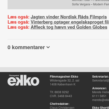
Sofia Vergara – Modern Fam
Læs også:
Jagten vinder Nordisk Råds Filmpris
Læs også:
Vinterberg optager engelsksproget fi
Læs også:
Affleck tog hævn ved Golden Globes
0 kommentarer
Filmmagasinet Ekko
Sekretariat:
Wildersgade 32, 2. sal
Sekretariat@
1408 København K
Annoncer:
Tlf. 8838 9292
Merete Hell
CVR. 3468 8443
6111 5851
merete@ekko
Chefredaktør:
Claus Christensen
Ekko Shortli