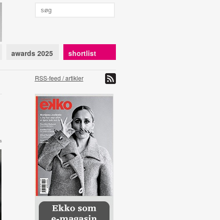
awards 2025
shortlist
RSS-feed / artikler
s