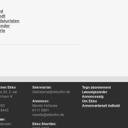
ød
odt
sturisten
ænder
rte
inet Ekko
Sekretariat:
Tegn abonnement
 32, 2. sal
Sekretariat@ekkofilm.dk
Løssalgssteder
nhavn K
Annoncesalg
Annoncer:
Om Ekko
292
Merete Hellerøe
Annoncørbetalt indhold
 8443
6111 5851
merete@ekkofilm.dk
tør:
stensen
Ekko Shortlist: