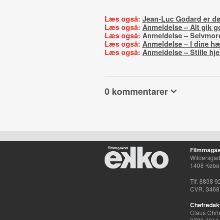
Læs også:
Jean-Luc Godard er d
Læs også:
Anmeldelse – Alt gik g
Læs også:
Anmeldelse – Selvmord
Læs også:
Anmeldelse – I dine h
Læs også:
Anmeldelse – Stille hje
0 kommentarer
Filmmagas
Wildersgade
1408 Købe
Tlf. 8838 9
CVR. 3468
Chefredak
Claus Chri