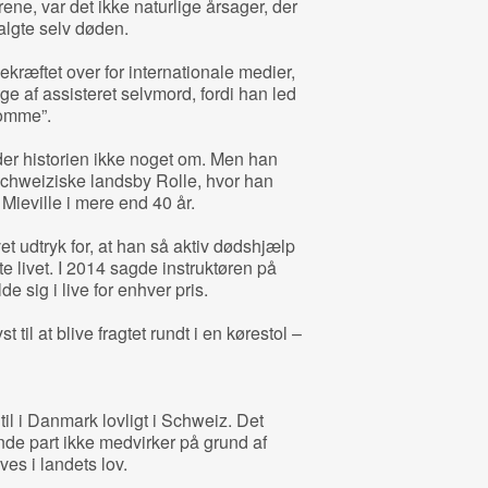
ene, var det ikke naturlige årsager, der
valgte selv døden.
ekræftet over for internationale medier,
e af assisteret selvmord, fordi han led
domme”.
der historien ikke noget om. Men han
en schweiziske landsby Rolle, hvor han
ieville i mere end 40 år.
et udtryk for, at han så aktiv dødshjælp
te livet. I 2014 sagde instruktøren på
de sig i live for enhver pris.
st til at blive fragtet rundt i en kørestol –
il i Danmark lovligt i Schweiz. Det
nde part ikke medvirker på grund af
ves i landets lov.