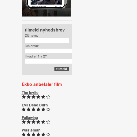
tilmeld nyhedsbrev
Dit navn:
Din email:
Hvad er 1 + 2?
Ekko anbefaler film
The Invite
Evil Dead Burn
Following
Wasteman