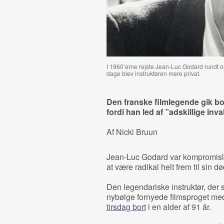
I 1960’erne rejste Jean-Luc Godard rundt 
dage blev instruktøren mere privat.
Den franske filmlegende gik bor
fordi han led af ”adskillige i
Af Nicki Bruun
Jean-Luc Godard var kompromisløs
at være radikal helt frem til sin dø
Den legendariske instruktør, der
nybølge fornyede filmsproget m
tirsdag bort
i en alder af 91 år.