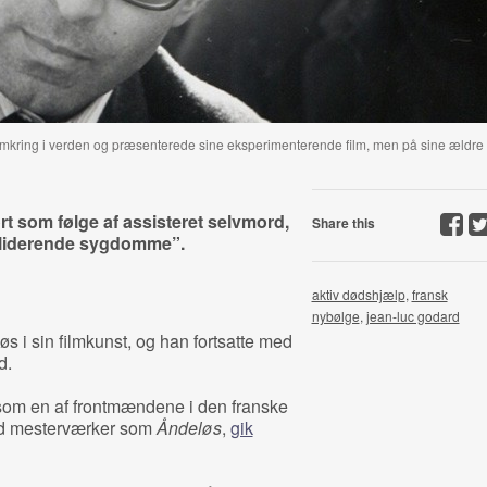
omkring i verden og præsenterede sine eksperimenterende film, men på sine ældre
t som følge af assisteret selvmord,
Share this
nvaliderende sygdomme”.
aktiv dødshjælp
,
fransk
nybølge
,
jean-luc godard
 i sin filmkunst, og han fortsatte med
d.
 som en af frontmændene i den franske
ed mesterværker som
Åndeløs
,
gik