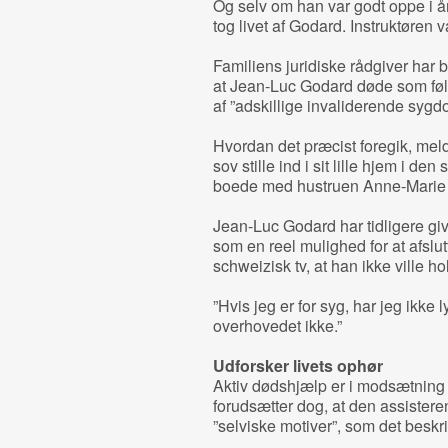
Og selv om han var godt oppe i år
tog livet af Godard. Instruktøren 
Familiens juridiske rådgiver har b
at Jean-Luc Godard døde som følg
af ”adskillige invaliderende syg
Hvordan det præcist foregik, mel
sov stille ind i sit lille hjem i d
boede med hustruen Anne-Marie M
Jean-Luc Godard har tidligere giv
som en reel mulighed for at afslut
schweizisk tv, at han ikke ville hol
”Hvis jeg er for syg, har jeg ikke ly
overhovedet ikke.”
Udforsker livets ophør
Aktiv dødshjælp er i modsætning t
forudsætter dog, at den assistere
”selviske motiver”, som det beskri