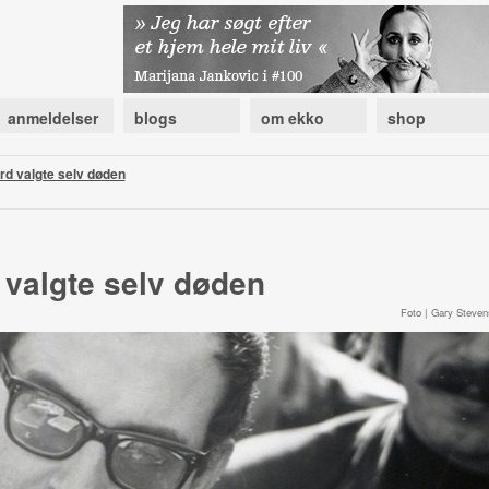
anmeldelser
blogs
om ekko
shop
d valgte selv døden
valgte selv døden
Foto | Gary Steven