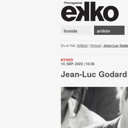
forside
artikler
Du er her:
Artikler
|
Nyhed
|
Jean-Luc Godar
NYHED
14. SEP. 2022 | 10:36
Jean-Luc Godard 