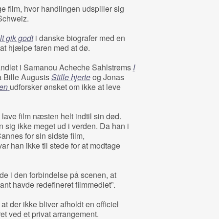
ge film, hvor handlingen udspiller sig
Schweiz.
lt gik godt
i danske biografer med en
 at hjælpe faren med at dø.
andlet i Samanou Acheche Sahlstrøms
I
 Bille Augusts
Stille hjerte
og Jonas
ten
udforsker ønsket om ikke at leve
ave film næsten helt indtil sin død.
sig ikke meget ud i verden. Da han i
nnes for sin sidste film,
 var han ikke til stede for at modtage
de i den forbindelse på scenen, at
ant havde redefineret filmmediet”.
at der ikke bliver afholdt en officiel
et ved et privat arrangement.