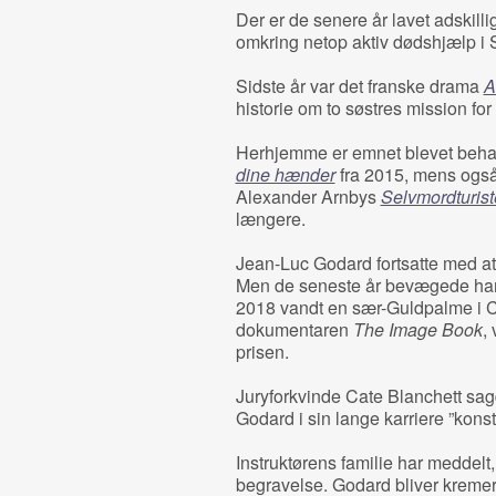
Der er de senere år lavet adskilli
omkring netop aktiv dødshjælp i 
Sidste år var det franske drama
A
historie om to søstres mission for
Herhjemme er emnet blevet beh
dine hænder
fra 2015, mens også
Alexander Arnbys
Selvmordturis
længere.
Jean-Luc Godard fortsatte med at l
Men de seneste år bevægede han 
2018 vandt en sær-Guldpalme i Ca
dokumentaren
The Image Book
,
prisen.
Juryforkvinde Cate Blanchett sag
Godard i sin lange karriere ”konst
Instruktørens familie har meddelt, 
begravelse. Godard bliver kremer