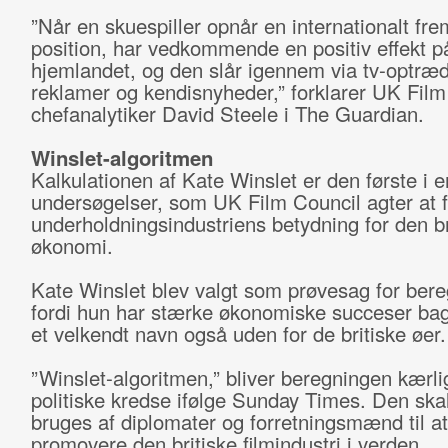
”Når en skuespiller opnår en internationalt f
position, har vedkommende en positiv effekt p
hjemlandet, og den slår igennem via tv-optræ
reklamer og kendisnyheder,” forklarer UK Film
chefanalytiker David Steele i The Guardian.
Winslet-algoritmen
Kalkulationen af Kate Winslet er den første i 
undersøgelser, som UK Film Council agter at f
underholdningsindustriens betydning for den br
økonomi.
Kate Winslet blev valgt som prøvesag for bere
fordi hun har stærke økonomiske succeser bag
et velkendt navn også uden for de britiske øer.
”Winslet-algoritmen,” bliver beregningen kærlig
politiske kredse ifølge Sunday Times. Den ska
bruges af diplomater og forretningsmænd til at
promovere den britiske filmindustri i verden.