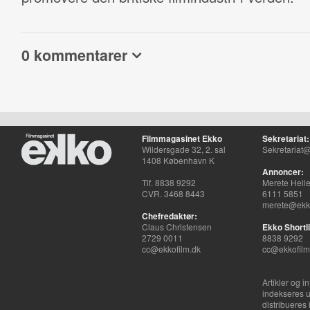
0 kommentarer
Filmmagasinet Ekko
Sekretariat:
Wildersgade 32, 2. sal
Sekretariat@
1408 København K
Annoncer:
Tlf. 8838 9292
Merete Hell
CVR. 3468 8443
6111 5851
merete@ekko
Chefredaktør:
Claus Christensen
Ekko Shortli
2729 0011
8838 9292
cc@ekkofilm.dk
cc@ekkofilm
Artikler og i
indekseres u
distribueres