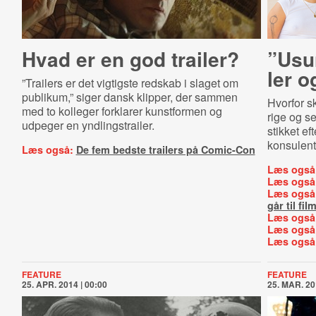
Hvad er en god trailer?
”Usun
ler 
”Trailers er det vigtigste redskab i slaget om
publikum,” siger dansk klipper, der sammen
Hvorfor s
med to kolleger forklarer kunstformen og
rige og s
udpeger en yndlingstrailer.
stikket ef
konsulent 
Læs også:
De fem bedste trailers på Comic-Con
Læs også
Læs også
Læs også
går til fil
Læs også
Læs også
Læs også
FEATURE
FEATURE
25. APR. 2014 | 00:00
25. MAR. 20