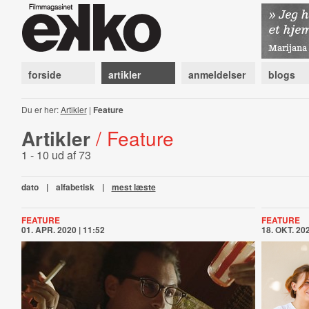
forside
artikler
anmeldelser
blogs
Du er her:
Artikler
|
Feature
Artikler
/ Feature
1 - 10 ud af 73
dato
|
alfabetisk
|
mest læste
FEATURE
FEATURE
01. APR. 2020 | 11:52
18. OKT. 202