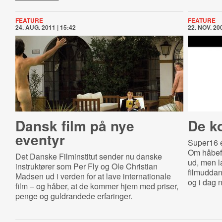
FEATURE
FEATURE
24. AUG. 2011 | 15:42
22. NOV. 200
Dansk film på nye
De k
eventyr
Super16 e
Om håbefu
Det Danske Filminstitut sender nu danske
ud, men l
instruktører som Per Fly og Ole Christian
filmuddan
Madsen ud i verden for at lave internationale
og i dag n
film – og håber, at de kommer hjem med priser,
penge og guldrandede erfaringer.