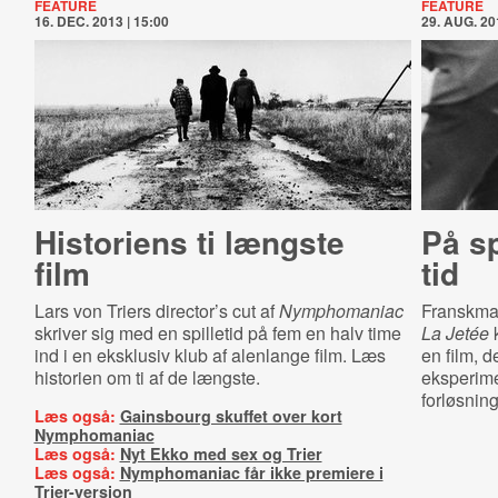
FEATURE
FEATURE
16. DEC. 2013 | 15:00
29. AUG. 20
Historiens ti længste
På sp
film
tid
Lars von Triers director’s cut af
Nymphomaniac
Franskman
skriver sig med en spilletid på fem en halv time
La Jetée
k
ind i en eksklusiv klub af alenlange film. Læs
en film, d
historien om ti af de længste.
eksperime
forløsning
Læs også:
Gainsbourg skuffet over kort
Nymphomaniac
Læs også:
Nyt Ekko med sex og Trier
Læs også:
Nymphomaniac får ikke premiere i
Trier-version