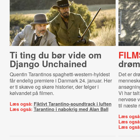
Ti ting du bør vide om
FILM
Django Unchained
drøm
Quentin Tarantinos spaghetti-western-hyldest
Det er dr
får endelig premiere i Danmark 24. januar. Her
mennesker
er ti skæve og skøre historier, der følger i
ansøgnin
kølvandet på filmen.
Vi har ta
nervøse v
Læs også:
Fiktivt Tarantino-soundtrack i luften
til næste 
Læs også:
Tarantino i nabokrig med Alan Ball
Læs også
Læs også
Læs også