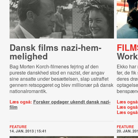
Dansk films na­zi-​hem­
FILM
me­lig­hed
Work
Bag Morten Korch-filmenes fejring af den
Ekko har m
pureste danskhed stod en nazist, der angav
før, de fi
sine ansatte under besættelsen, slap ustraffet
deres drø
gennem retsopgøret og blev millionær på dansk
optagels
nationalromantik.
benspænd
Læs også:
Forsker opdager ukendt dansk nazi-
Læs også
film
Læs også
Læs også
FEATURE
FEATURE
14. JAN. 2013 | 15:41
20. JAN. 201