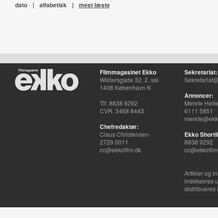
dato
|
alfabetisk
|
mest læste
Filmmagasinet Ekko
Sekretariat:
Wildersgade 32, 2. sal
Sekretariat@
1408 København K
Annoncer:
Tlf. 8838 9292
Merete Hell
CVR. 3468 8443
6111 5851
merete@ekko
Chefredaktør:
Claus Christensen
Ekko Shortli
2729 0011
8838 9292
cc@ekkofilm.dk
cc@ekkofilm
Artikler og i
indekseres u
distribueres