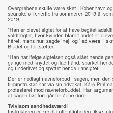
Overgrebene skulle være sket i København og
spanske ø Tenerife fra sommeren 2018 til so
2019.
”Han er blevet sigtet for at have begået adskill
voldtægter, hvor kvinden blandt andet er blevet
håret, mens hun sagde ’nej’ og ’lad være’,” skr
Bladet og fortsætter:
”Han har ifølge sigtelsen også slået hende ge
gange med knyttet og flad hånd, sparket hende
og underlivet og spyttet hende i ansigtet.”
Der er nedlagt navneforbud i sagen, men den 
filminstruktør har via sin advokat, Kåre Pihlma
protesteret mod navneforbuddet. Han argument
at sagen bør foregår for åbne døre.
Tvivlsom sandhedsværdi
Instruktøren er kendt i offentligheden, ikke min