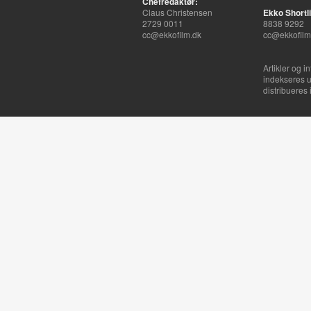
Chefredaktør:
Claus Christensen
Ekko Shortli
2729 0011
8838 9292
cc@ekkofilm.dk
cc@ekkofilm
Artikler og i
indekseres u
distribueres