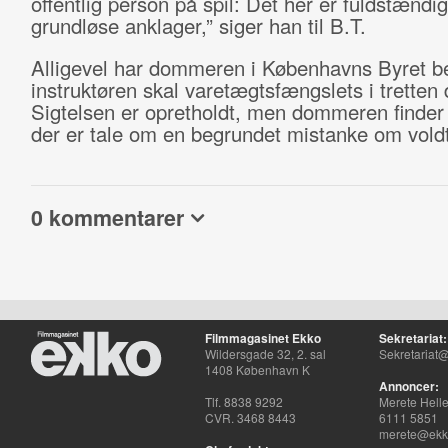
offentlig person på spil: Det her er fuldstændig
grundløse anklager,” siger han til B.T.
Alligevel har dommeren i Københavns Byret bes
instruktøren skal varetægtsfængslets i tretten
Sigtelsen er opretholdt, men dommeren finder 
der er tale om en begrundet mistanke om vold
0 kommentarer
Filmmagasinet Ekko
Sekretariat:
Wildersgade 32, 2. sal
Sekretariat@
1408 København K
Annoncer:
Tlf. 8838 9292
Merete Hell
CVR. 3468 8443
6111 5851
merete@ekko