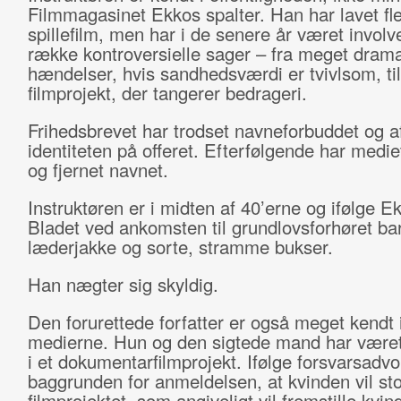
Filmmagasinet Ekkos spalter. Han har lavet fl
spillefilm, men har i de senere år været involve
række kontroversielle sager – fra meget drama
hændelser, hvis sandhedsværdi er tvivlsom, til
filmprojekt, der tangerer bedrageri.
Frihedsbrevet har trodset navneforbuddet og af
identiteten på offeret. Efterfølgende har medie
og fjernet navnet.
Instruktøren er i midten af 40’erne og ifølge Ek
Bladet ved ankomsten til grundlovsforhøret bar
læderjakke og sorte, stramme bukser.
Han nægter sig skyldig.
Den forurettede forfatter er også meget kendt 
medierne. Hun og den sigtede mand har været
i et dokumentarfilmprojekt. Ifølge forsvarsadv
baggrunden for anmeldelsen, at kvinden vil st
filmprojektet, som angiveligt vil fremstille kvi