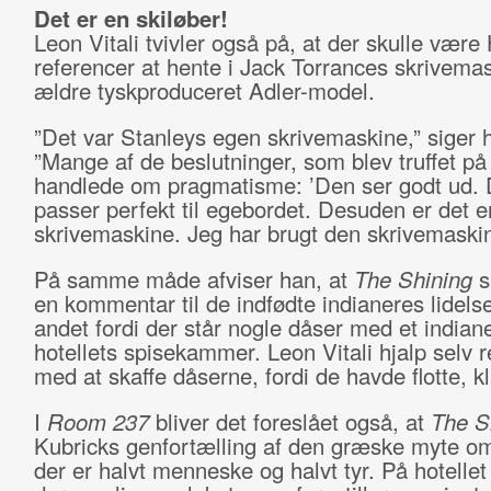
Det er en skiløber!
Leon Vitali tvivler også på, at der skulle være
referencer at hente i Jack Torrances skrivema
ældre tyskproduceret Adler-model.
”Det var Stanleys egen skrivemaskine,” siger 
”Mange af de beslutninger, som blev truffet på 
handlede om pragmatisme: ’Den ser godt ud.
passer perfekt til egebordet. Desuden er det e
skrivemaskine. Jeg har brugt den skrivemaskine 
På samme måde afviser han, at
The Shining
s
en kommentar til de indfødte indianeres lidelse
andet fordi der står nogle dåser med et indiane
hotellets spisekammer. Leon Vitali hjalp selv r
med at skaffe dåserne, fordi de havde flotte, kl
I
Room 237
bliver det foreslået også, at
The S
Kubricks genfortælling af den græske myte o
der er halvt menneske og halvt tyr. På hotelle