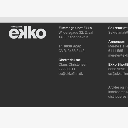
Filmmagasinet Ekko
Sekretariat:
Wildersgade 32, 2. sal
Sekretariat@
1408 København K
Annoncer:
Tlf. 8838 9292
Merete Hell
CVR. 3468 8443
6111 5851
merete@ekko
Chefredaktør:
Claus Christensen
Ekko Shortli
2729 0011
8838 9292
cc@ekkofilm.dk
cc@ekkofilm
Artikler og i
indekseres u
distribueres