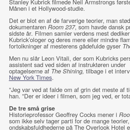
Stanley Kubrick filmede Neil Armstrongs første
Månen i et Hollywood-studie.
Det er blot en af de farverige teorier, man stød
dokumentaren
Room 237
, som havde dansk p
sidste år
.
Filmen samler verdens mest dedike
Kubrick’ologer og deres mere eller mindre fl
fortolkninger af mesterens gådefulde gyser
Th
Men nu slår Leon Vitali, der som Kubricks per
assistent sad ved siden af instruktøren under
optagelserne af
The Shining,
tilbage i et inter
New York Times
.
”Jeg var ved at falde om af grin det meste af ti
han. ”Der er ideer i filmen, som jeg ved, er tota
De tre små grise
Historieprofessor Geoffrey Cocks mener i
Roo
som ikke selv tager parti for de mange teorier,
ondskabsfuldhederne på The Overlook Hotel er