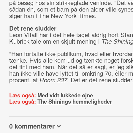
på besøg hos sin strikkeglade veninde. ”Det v
sådan én, som et barn på den alder ville syne
siger han i The New York Times.
Det rene sludder
Leon Vitali har i det hele taget aldrig hørt Stan
Kubrick tale om en skjult mening i
The Shinin
”Han fortalte ikke publikum, hvad eller hvorda
tænke. Hvis alle kom ud og tænkte noget forske
det fint med ham. Når det så er sagt, er jeg sik
han ikke ville have lyttet til omkring 70, eller
procent, af
Room 237
. Det er det rene sludder.
Læs også:
Med vidt lukkede øjne
Læs også:
The Shinings hemmeligheder
0 kommentarer