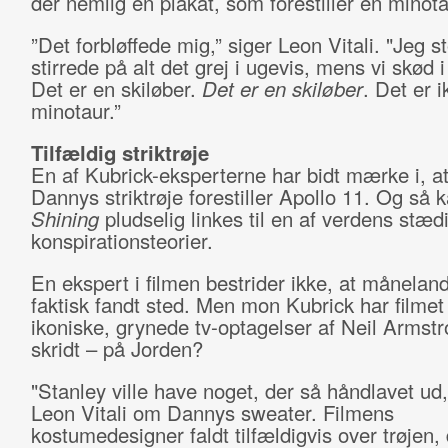
der nemlig en plakat, som forestiller en minota
”Det forbløffede mig,” siger Leon Vitali. "Jeg s
stirrede på alt det grej i ugevis, mens vi skød 
Det er en skiløber.
Det er en skiløber
. Det er 
minotaur.”
Tilfældig striktrøje
En af Kubrick-eksperterne har bidt mærke i, a
Dannys striktrøje forestiller Apollo 11. Og så 
Shining
pludselig linkes til en af verdens stæd
konspirationsteorier.
En ekspert i filmen bestrider ikke, at månelan
faktisk fandt sted. Men mon Kubrick har filmet
ikoniske, grynede tv-optagelser af Neil Armstr
skridt – på Jorden?
"Stanley ville have noget, der så håndlavet ud
Leon Vitali om Dannys sweater. Filmens
kostumedesigner faldt tilfældigvis over trøjen,