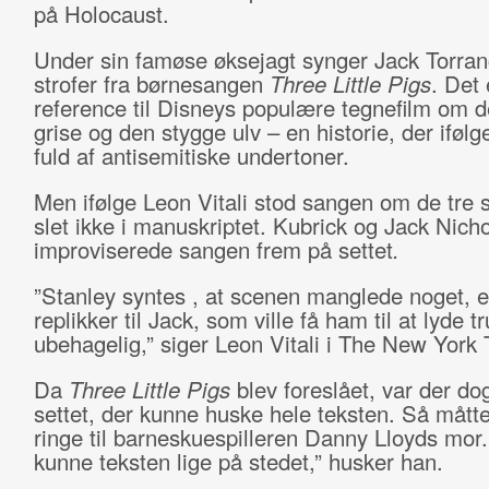
på Holocaust.
Under sin famøse øksejagt synger Jack Torran
strofer fra børnesangen
Three Little Pigs
. Det 
reference til Disneys populære tegnefilm om d
grise og den stygge ulv – en historie, der iføl
fuld af antisemitiske undertoner.
Men ifølge Leon Vitali stod sangen om de tre 
slet ikke i manuskriptet. Kubrick og Jack Nich
improviserede sangen frem på settet
.
”Stanley syntes , at scenen manglede noget, e
replikker til Jack, som ville få ham til at lyde 
ubehagelig,” siger Leon Vitali i The New York
Da
Three Little Pigs
blev foreslået, var der do
settet, der kunne huske hele teksten. Så mått
ringe til barneskuespilleren Danny Lloyds mor
kunne teksten lige på stedet,” husker han.