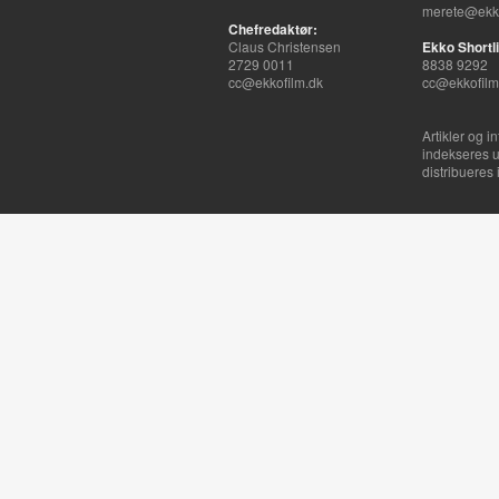
merete@ekko
Chefredaktør:
Claus Christensen
Ekko Shortli
2729 0011
8838 9292
cc@ekkofilm.dk
cc@ekkofilm
Artikler og i
indekseres u
distribueres