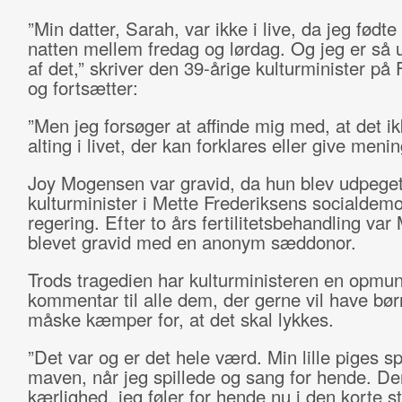
”Min datter, Sarah, var ikke i live, da jeg født
natten mellem fredag og lørdag. Og jeg er så u
af det,” skriver den 39-årige kulturminister på
og fortsætter:
”Men jeg forsøger at affinde mig med, at det ik
alting i livet, der kan forklares eller give menin
Joy Mogensen var gravid, da hun blev udpege
kulturminister i Mette Frederiksens socialdemo
regering. Efter to års fertilitetsbehandling va
blevet gravid med en anonym sæddonor.
Trods tragedien har kulturministeren en opmu
kommentar til alle dem, der gerne vil have bør
måske kæmper for, at det skal lykkes.
”Det var og er det hele værd. Min lille piges sp
maven, når jeg spillede og sang for hende. De
kærlighed, jeg føler for hende nu i den korte s