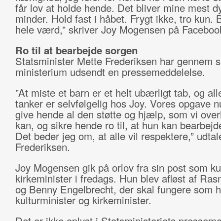
får lov at holde hende. Det bliver mine mest d
minder. Hold fast i håbet. Frygt ikke, tro kun. 
hele værd,” skriver Joy Mogensen på Faceboo
Ro til at bearbejde sorgen
Statsminister Mette Frederiksen har gennem s
ministerium udsendt en pressemeddelelse.
”At miste et barn er et helt ubærligt tab, og all
tanker er selvfølgelig hos Joy. Vores opgave n
give hende al den støtte og hjælp, som vi ove
kan, og sikre hende ro til, at hun kan bearbejd
Det beder jeg om, at alle vil respektere,” udtal
Frederiksen.
Joy Mogensen gik på orlov fra sin post som kul
kirkeminister i fredags. Hun blev afløst af Ra
og Benny Engelbrecht, der skal fungere som h
kulturminister og kirkeminister.
Det er ikke oplyst i Statsministeriets pressem