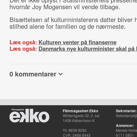
hvornår Joy Mogensen vil vende tilbage.
Bisættelsen af kulturministerens datter bliver h
stilhed alene for familien og de nærmeste.
Læs også:
Kulturen venter på finanserne
Læs også:
Danmarks nye kulturminister skal på 
0 kommentarer
Filmmagasinet Ekko
Sekretariat:
Wildersgade 32, 2. sal
Sekretariat@
1408 København K
Annoncer:
Tlf. 8838 9292
Merete Hell
CVR. 3468 8443
6111 5851