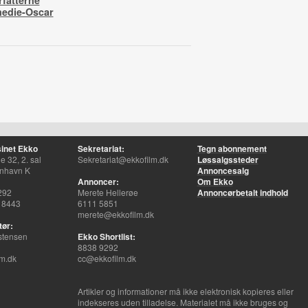
fatterne
medie-Oscar
inet Ekko
Sekretariat:
Tegn abonnement
 32, 2. sal
Sekretariat@ekkofilm.dk
Løssalgssteder
nhavn K
Annoncesalg
Annoncer:
Om Ekko
292
Merete Hellerøe
Annoncørbetalt indhold
 8443
6111 5851
merete@ekkofilm.dk
tør:
stensen
Ekko Shortlist:
8838 9292
m.dk
cc@ekkofilm.dk
Artikler og informationer må ikke elektronisk kopieres eller
indekseres uden tilladelse. Materialet må ikke bruges og