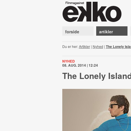
forside
artikler
Du er her:
Artikler
|
Nyhed
|
The Lonely Isla
NYHED
08. AUG. 2014 | 12:24
The Lonely Island