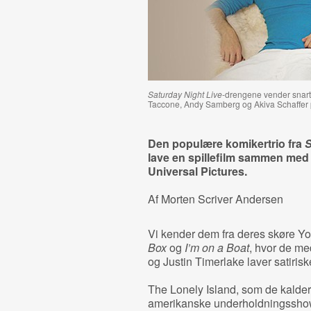
Saturday Night Live
-drengene vender snart
Taccone, Andy Samberg og Akiva Schaffer
Den populære komikertrio fra
S
lave en spillefilm sammen m
Universal Pictures.
Af Morten Scriver Andersen
Vi kender dem fra deres skøre Yo
Box
og
I’m on a Boat
, hvor de me
og Justin Timerlake laver satiris
The Lonely Island, som de kalder 
amerikanske underholdningssh