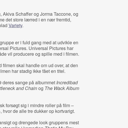
, Akiva Schaffer og Jorma Taccone, og
e det store lærred i en nær fremtid,
blad
Variety
.
ruppe er i fuld gang med at udvikle en
sal Pictures. Universal Pictures har
både vil producere og spille med i filmen.
d filmen skal handle om ud over, at den
lmen har stadig ikke fået en titel.
09 deres sange på albummet
Incredibad
tleneck and Chain
og
The Wack Album
 forsøgt sig i mindre roller på film –
 hvor de alle tre dukker op kortvarigt.
nsigt og drengede look gruppens mest