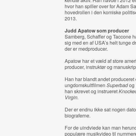
kendte aktiv. Han havde i 2012 en
hvor han spiller over for Adam Sa
hovedrollen i den komiske politis
2013.
Judd Apatow som producer
Samberg, Schaffer og Taccone har
sig med en af USA’s helt tunge d
der er medproducer.
Apatow har et væld af store amer
producer, instruktør og manuskriptf
Han har blandt andet produceret 
ungdomskultfilmen
Superbad
og
han skrevet og instrueret
Knocke
Virgin.
Der er endnu ikke sat nogen dato
biograferne.
For de uindviede kan man herunde
populære musikvideo til nummer