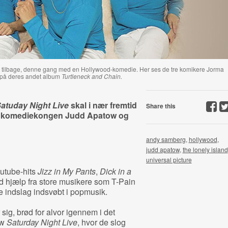
 tilbage, denne gang med en Hollywood-komedie. Her ses de tre komikere Jorma
 på deres andet album
Turtleneck and Chain.
atuday Night Live
skal i nær fremtid
Share this
ed komediekongen Judd Apatow og
andy samberg
,
hollywood
,
judd apatow
,
the lonely island
universal picture
utube-hits
Jizz in My Pants
,
Dick in a
d hjælp fra store musikere som T-Pain
ke indslag indsvøbt i popmusik.
sig, brød for alvor igennem i det
ow
Saturday Night Live
, hvor de slog