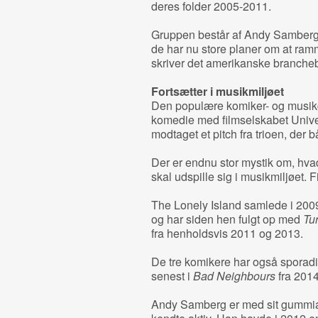
deres folder 2005-2011.
Gruppen består af Andy Samberg
de har nu store planer om at ramm
skriver det amerikanske branche
Fortsætter i musikmiljøet
Den populære komiker- og musikg
komedie med filmselskabet Univer
modtaget et pitch fra trioen, der 
Der er endnu stor mystik om, hva
skal udspille sig i musikmiljøet. Fi
The Lonely Island samlede i 20
og har siden hen fulgt op med
Tur
fra henholdsvis 2011 og 2013.
De tre komikere har også sporadisk
senest i
Bad Neighbours
fra 2014,
Andy Samberg er med sit gummia