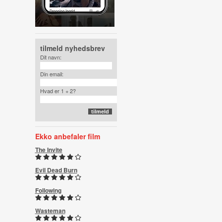
tilmeld nyhedsbrev
Dit navn:
Din email:
Hvad er 1 + 2?
Ekko anbefaler film
The Invite
Evil Dead Burn
Following
Wasteman