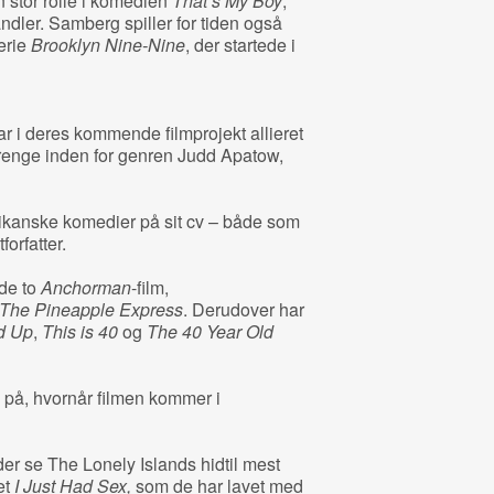
 stor rolle i komedien
That’s My Boy
,
ndler. Samberg spiller for tiden også
erie
Brooklyn Nine-Nine
, der startede i
 i deres kommende filmprojekt allieret
renge inden for genren Judd Apatow,
ikanske komedier på sit cv – både som
orfatter.
de to
Anchorman
-film,
The Pineapple Express
. Derudover har
d Up
,
This is 40
og
The 40 Year Old
 på, hvornår filmen kommer i
r se The Lonely Islands hidtil mest
et
I Just Had Sex,
som de har lavet med