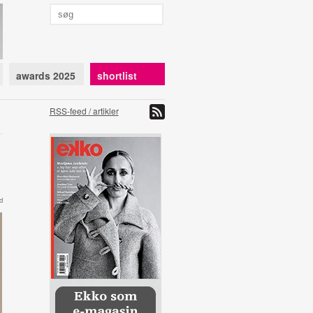
awards 2025
shortlist
RSS-feed / artikler
d