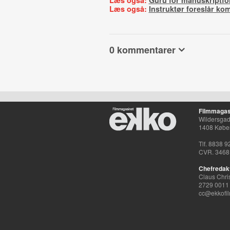
Læs også:
Guru for manuskriptfor
Læs også:
Instruktør foreslår ko
0 kommentarer
Filmmagas
Wildersgade
1408 Købe
Tlf. 8838 9
CVR. 3468
Chefredak
Claus Chri
2729 0011
cc@ekkofil