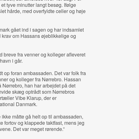
 et tyve minutter langt besøg. Ifølge
let hårde, med overfyldte celler og høje
ark gået ind i sagen og har indsamlet
d krav om Hassans øjeblikkelige og
breve fra venner og kolleger afleveret
avn i går.
 op foran ambassaden. Det var folk fra
nner og kolleger fra Nørrebro. Hassan
på Nørrebro, han har arbejdet på det
, hvide skæg optrådt som Nørrebros
tæller Vibe Klarup, der er
national Danmark.
e ikke måtte gå helt op til ambassaden,
te fortov og klappede taktfast, mens jeg
evene. Det var meget rørende.”