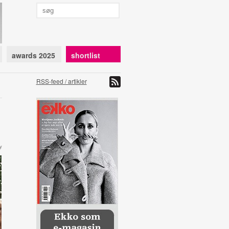
awards 2025
shortlist
RSS-feed / artikler
y