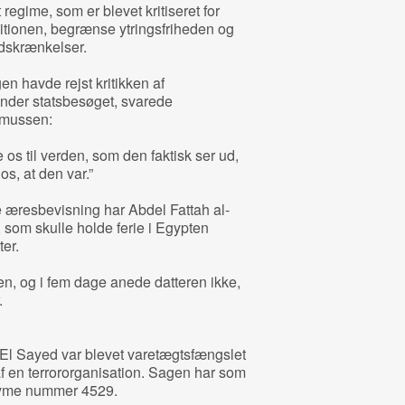
t regime, som er blevet kritiseret for
itionen, begrænse ytringsfriheden og
dskrænkelser.
en havde rejst kritikken af
nder statsbesøget, svarede
smussen:
e os til verden, som den faktisk ser ud,
s, at den var.”
e æresbevisning har Abdel Fattah al-
, som skulle holde ferie i Egypten
er.
en, og i fem dage anede datteren ikke,
.
n El Sayed var blevet varetægtsfængslet
f en terrororganisation. Sagen har som
onyme nummer 4529.