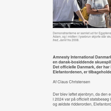
Demonstranterne er samlet ud for Egyptens
Adam, og i midten i lysebrun skjorte står 
fred, Jamil
fra 2008.
Amnesty International Danmark 
en dansk-bosiddende skuespille
Det officielle Danmark, der h
Elefantordenen, er tilbagehold
Af Claus Christensen
Der blev løftet øjenbryn, da den 
i 2024 var på officielt statsbesø
og ældste ridderorden, Elefantor