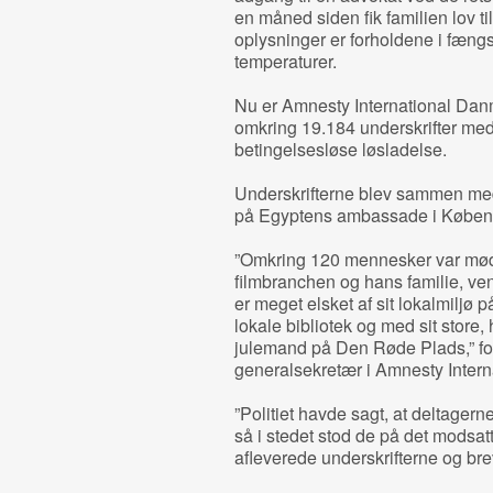
en måned siden fik familien lov til
oplysninger er forholdene i fængs
temperaturer.
Nu er Amnesty International Danm
omkring 19.184 underskrifter me
betingelsesløse løsladelse.
Underskrifterne blev sammen med 
på Egyptens ambassade i Københ
”Omkring 120 mennesker var mødt
filmbranchen og hans familie, ve
er meget elsket af sit lokalmiljø 
lokale bibliotek og med sit store
julemand på Den Røde Plads,” for
generalsekretær i Amnesty Inter
”Politiet havde sagt, at deltagern
så i stedet stod de på det modsat
afleverede underskrifterne og br