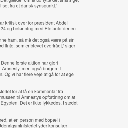
 set fra et dansk synspunkt.”
r kritisk over for præsident Abdel
 2024 og belønning med Elefantordenen.
nne ham, så må det også være på sin
ød linje, som er blevet overtrådt,” siger
. Denne første aktion har gjort
r Amnesty, men også borgere i
 Og vi har flere veje at gå for at øge
eriet for at få en kommentar fra
mussen til Amnestys opfordring om at
gypten. Det er ikke lykkedes. I stedet
med, at en person med bopæl i
denrigsministeriet yder konsulær