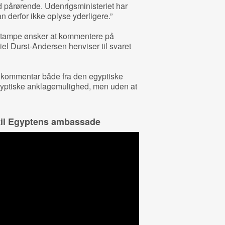
d pårørende. Udenrigsministeriet har
n derfor ikke oplyse yderligere.”
 Stampe ønsker at kommentere på
el Durst-Andersen henviser til svaret
en kommentar både fra den egyptiske
ptiske anklagemulighed, men uden at
 til Egyptens ambassade