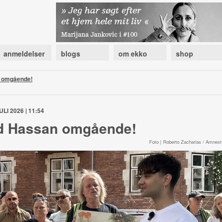
anmeldelser
blogs
om ekko
shop
 omgående!
ULI 2026 | 11:54
d Hassan omgående!
Foto | Roberto Zacharias / Amnest