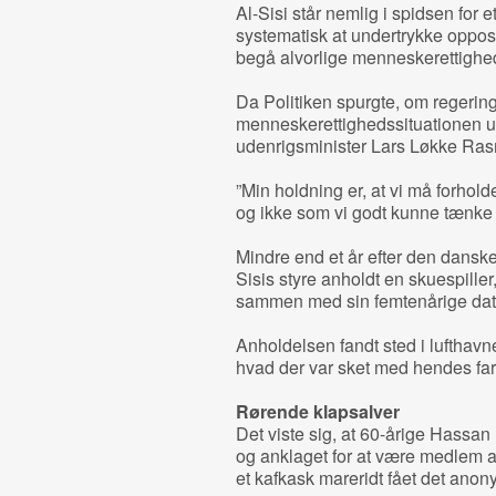
Al-Sisi står nemlig i spidsen for e
systematisk at undertrykke oppos
begå alvorlige menneskerettighe
Da Politiken spurgte, om regering
menneskerettighedssituationen u
udenrigsminister Lars Løkke Ra
”Min holdning er, at vi må forhold
og ikke som vi godt kunne tænke o
Mindre end et år efter den dansk
Sisis styre anholdt en skuespiller
sammen med sin femtenårige datt
Anholdelsen fandt sted i lufthavn
hvad der var sket med hendes far
Rørende klapsalver
Det viste sig, at 60-årige Hassa
og anklaget for at være medlem a
et kafkask mareridt fået det an