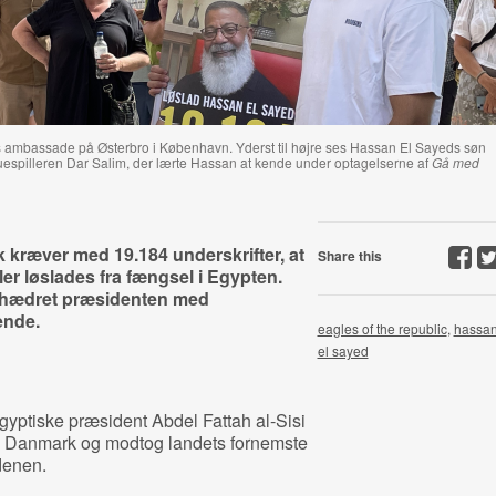
 ambassade på Østerbro i København. Yderst til højre ses Hassan El Sayeds søn
skuespilleren Dar Salim, der lærte Hassan at kende under optagelserne af
Gå med
kræver med 19.184 underskrifter, at
Share this
r løslades fra fængsel i Egypten.
ar hædret præsidenten med
ende.
eagles of the republic
,
hassa
el sayed
egyptiske præsident Abdel Fattah al-Sisi
g i Danmark og modtog landets fornemste
denen.