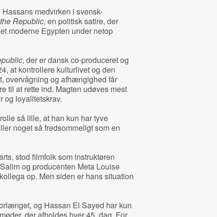
e Hassans medvirken i svensk-
 the Republic
, en politisk satire, der
 det moderne Egypten under netop
epublic
, der er dansk co-produceret og
, at kontrollere kulturlivet og den
gt, overvågning og afhængighed får
 til at rette ind. Magten udøves mest
 og loyalitetskrav.
lle så lille, at han kun har tyve
ller noget så fredsommeligt som en
rts, stod filmfolk som instruktøren
 Salim og producenten Meta Louise
ollega op. Men siden er hans situation
forlænget, og Hassan El Sayed har kun
møder, der afholdes hver 45. dag. For