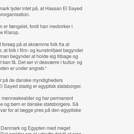
mark tyder intet på, at Hassan El Sayed
ororganisation.
n er fængslet, fordi han medvirker i
be Klarup.
t forsøg på at skræmme folk fra at
, at folk i film- og kunstmiljøet begynder
 man begynder at holde sig tilbage og
kan få. Det ser vi desværre i kultur- og
heden er under angreb.”
er på de danske myndigheders
 Sayed stadig er egyptisk statsborger.
en menneskealder og har permanent
e og børn er danske statsborgere. Så
svar for at lægge pres på den egyptiske
em Danmark og Egypten med meget
t gælder om at udnytte det til at sige,