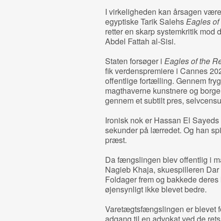
I virkeligheden kan årsagen vær
egyptiske Tarik Salehs
Eagles of
retter en skarp systemkritik mod
Abdel Fattah al-Sisi.
Staten forsøger i
Eagles of the R
fik verdenspremiere i Cannes 2024
offentlige fortælling. Gennem fry
magthaverne kunstnere og borgere
gennem et subtilt pres, selvcensur
Ironisk nok er Hassan El Sayeds ro
sekunder på lærredet. Og han spi
præst.
Da fængslingen blev offentlig i ma
Nagieb Khaja, skuespilleren Dar
Foldager frem og bakkede deres k
øjensynligt ikke blevet bedre.
Varetægtsfængslingen er blevet 
adgang til en advokat ved de rets