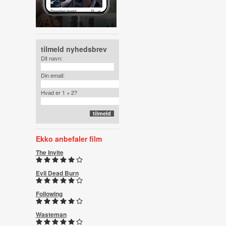
tilmeld nyhedsbrev
Dit navn:
Din email:
Hvad er 1 + 2?
Ekko anbefaler film
The Invite
Evil Dead Burn
Following
Wasteman