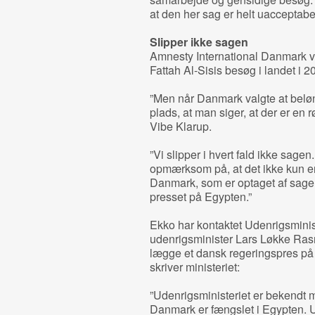
at den her sag er helt uacceptabel
Slipper ikke sagen
Amnesty International Danmark va
Fattah Al-Sisis besøg i landet i
”Men når Danmark valgte at belø
plads, at man siger, at der er en r
Vibe Klarup.
”Vi slipper i hvert fald ikke sagen
opmærksom på, at det ikke kun e
Danmark, som er optaget af sagen.
presset på Egypten.”
Ekko har kontaktet Udenrigsminist
udenrigsminister Lars Løkke Ras
lægge et dansk regeringspres på E
skriver ministeriet:
”Udenrigsministeriet er bekendt 
Danmark er fængslet i Egypten. U