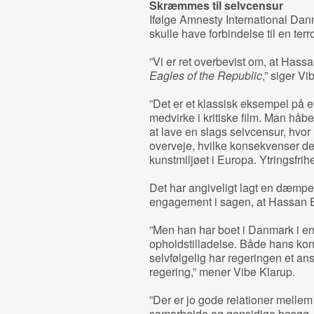
Skræmmes til selvcensur
Ifølge Amnesty International Dan
skulle have forbindelse til en terr
”Vi er ret overbevist om, at Hassa
Eagles of the Republic
,” siger Vi
”Det er et klassisk eksempel på e
medvirke i kritiske film. Man håber
at lave en slags selvcensur, hvor
overveje, hvilke konsekvenser det 
kunstmiljøet i Europa. Ytringsfri
Det har angiveligt lagt en dæmp
engagement i sagen, at Hassan El
”Men han har boet i Danmark i 
opholdstilladelse. Både hans kon
selvfølgelig har regeringen et an
regering,” mener Vibe Klarup.
”Der er jo gode relationer mell
samarbejde og gensidige besøg. De