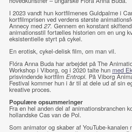
hovedkunstner – ungarske Flóra Anna Buda.
I 2023 vandt hun kortfilmenes Guldpalme i C
kortfilmprisen ved verdens største animationsf
Annecy med
27.
Gennem en konstant skiftend
animationsstil fortælles historien om en ung k
eksistentielle styrt på cykel.
En erotisk, cykel-delisk film, om man vil.
Flóra Anna Buda har arbejdet på The Animati
Workshop i Viborg, og i 2020 talte hun
med Ek
prisvindende kortfilm
Entropi.
På Viborg Anima
Festival kommer hun i år til at dele ud af sin 
kreative proces.
Populære opsummeringer
Fra en hel anden del af animationsbranchen 
hollandske Cas van de Pol.
Som animator og skaber af YouTube-kanalen 