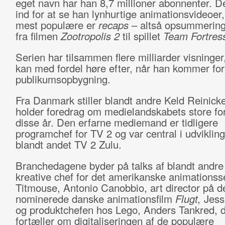
eget navn har han 8,7 millioner abonnenter. De
ind for at se han lynhurtige animationsvideoer,
mest populære er
recaps
– altså opsummeringe
fra filmen
Zootropolis 2
til spillet
Team Fortress
Serien har tilsammen flere milliarder visninge
kan med fordel høre efter, når han kommer for
publikumsopbygning.
Fra Danmark stiller blandt andre Keld Reinick
holder foredrag om medielandskabets store fo
disse år. Den erfarne mediemand er tidligere
programchef for TV 2 og var central i udviklin
blandt andet TV 2 Zulu.
Branchedagene byder på talks af blandt andre
kreative chef for det amerikanske animationss
Titmouse, Antonio Canobbio, art director på d
nominerede danske animationsfilm
Flugt,
Jess
og produktchefen hos Lego, Anders Tankred, 
fortæller om digitaliseringen af de populære