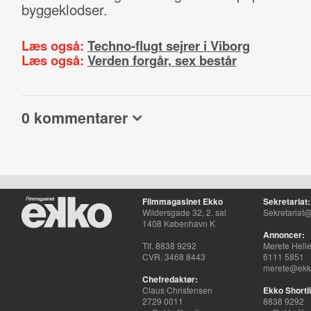
byggeklodser.
Læs også:
Techno-flugt sejrer i Viborg
Læs også:
Verden forgår, sex består
0 kommentarer
Filmmagasinet Ekko
Sekretariat:
Wildersgade 32, 2. sal
Sekretariat@
1408 København K
Annoncer:
Tlf. 8838 9292
Merete Hell
CVR. 3468 8443
6111 5851
merete@ekko
Chefredaktør:
Claus Christensen
Ekko Shortli
2729 0011
8838 9292