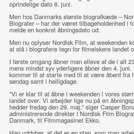
oprindelige dato 8. juni.
Men hos Danmarks største biografkæde – Nor
Biografer – har der været tilbageholdenhed i for
melde en konkret åbningsdato ud.
Men nu oplyser Nordisk Film, at weekenden k
at stå i biografens tegn for filmelskere landet o
I første omgang åbner man elleve af de i alt 23
mens mindst syv yderligere åbner den 4. juni.
kommer til at starte med til at være åbent fra t
søndag samt i helligdage.
”Vi er klar til at åbne i weekenden i vores stør
landet over. Vi arbejder lige nu på en åbnings
hedder fredag den 29. maj,” siger Casper Bon
administrerende direktør i Nordisk Film Biogra
Danmark, til Filmmagasinet Ekko.
Han uddyber, at det er en plan, som man arbej