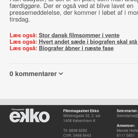
færdiggøre. Der er også ved at blive lavet en
pressemeddelelse, der kommer i løbet af i mo
tirsdag.
Læs også:
Stor dansk filmsommer i vente
Læs også:
Hvert andet sæde i biografen skal stå
Læs også:
Biografer åbner i næste fase
0 kommentarer
Filmmagasinet Ekko
Sekretariat:
Wildersgade 32, 2. sal
Sekretariat@
1408 København K
Annoncer:
Tlf. 8838 9292
Merete Hell
CVR. 3468 8443
6111 5851