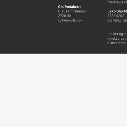
merete@ekko
Chefredaktør:
Claus Christensen
Ekko Shortli
2729 0011
8838 9292
cc@ekkofilm.dk
cc@ekkofilm
Artikler og i
indekseres u
distribueres