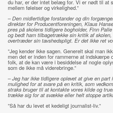
du har, er der intet belæg for. Vi er nødt til at 
mellem følelser og virkelighed.”
– Den midlertidige forstander og din forgæng
direktør for Producentforeningen, Klaus Hanse
pres på skolens tidligere bogholder, Finn Pall
og bedt ham tilbagetrække sin kritik af skolen,
overtræder sin tavshedspligt. Er det ikke ret v
”Jeg kender ikke sagen. Generelt skal man ikke
men det er inden for rammerne at indskærpe o
folk, at de kan være i besiddelse af nogle oply
som de ikke må viderebringe.”
– Jeg
har ikke tidligere oplevet at give en part 
mulighed for at svare på en kritik, som vedk
straks bruger til at kontakte vores kilde og true
trække sig for at svække eller helt stoppe artik
”Så har du levet et kedeligt journalist-liv.”