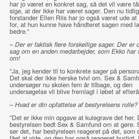
har jo været en konkret sag, så det vil være tåb
sige, at der ikke har været sager. Den nu tidli
forstander Ellen Riis har jo også været ude at
for, at hun kunne have håndteret sagen med l
bedre.”
– Der er faktisk flere forskellige sager. Der er
sag om en anden medarbejder, som Ekko har 
om!
”Ja, jeg kender til to konkrete sager på person
Det skal der ikke herske tvivl om. Sex & Sam
undersøger nu skolen fem år tilbage, og den
undersøgelse vil blive fremlagt i løbet af efterå
– Hvad er din opfattelse af bestyrelsens rolle?
”Det er ikke min opgave at kulegrave det her. 
bestyrelsen bedt Sex & Samfund om at gøre. 
ser det, har bestyrelsen reageret på det, som 
fået at vide, og den har også reageret hurtigt.