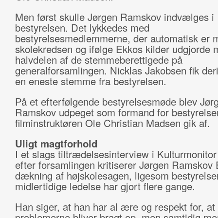
Men først skulle Jørgen Ramskov indvælges i
bestyrelsen. Det lykkedes med
bestyrelsesmedlemmerne, der automatisk er m
skolekredsen og ifølge Ekkos kilder udgjorde
halvdelen af de stemmeberettigede på
generalforsamlingen. Nicklas Jakobsen fik der
en eneste stemme fra bestyrelsen.
På et efterfølgende bestyrelsesmøde blev Jør
Ramskov udpeget som formand for bestyrelsen
filminstruktøren Ole Christian Madsen gik af.
Uligt magtforhold
I et slags tiltrædelsesinterview i Kulturmonito
efter forsamlingen kritiserer Jørgen Ramskov
dækning af højskolesagen, ligesom bestyrelse
midlertidige ledelse har gjort flere gange.
Han siger, at han har al ære og respekt for, at
problemerne bliver bragt op, men samtidig me