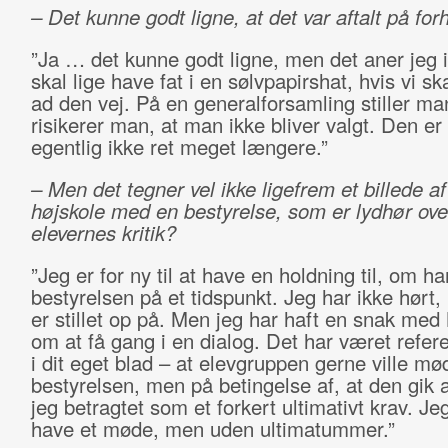
– Det kunne godt ligne, at det var aftalt på fo
”Ja … det kunne godt ligne, men det aner jeg 
skal lige have fat i en sølvpapirshat, hvis vi sk
ad den vej. På en generalforsamling stiller ma
risikerer man, at man ikke bliver valgt. Den er 
egentlig ikke ret meget længere.”
– Men det tegner vel ikke ligefrem et billede a
højskole med en bestyrelse, som er lydhør ove
elevernes kritik?
”Jeg er for ny til at have en holdning til, om ha
bestyrelsen på et tidspunkt. Jeg har ikke hørt
er stillet op på. Men jeg har haft en snak med
om at få gang i en dialog. Det har været refer
i dit eget blad – at elevgruppen gerne ville m
bestyrelsen, men på betingelse af, at den gik a
jeg betragtet som et forkert ultimativt krav. Je
have et møde, men uden ultimatummer.”