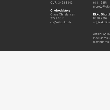
CVR. 3468 8443
6111 5851
merete@ekko
Chefredaktør:
Claus Christensen
Ekko Shortli
2729 0011
8838 9292
cc@ekkofilm.dk
cc@ekkofilm
Artikler og i
indekseres u
distribueres