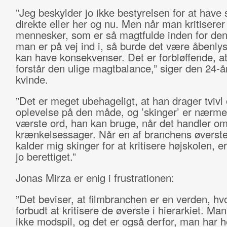
”Jeg beskylder jo ikke bestyrelsen for at have s
direkte eller her og nu. Men når man kritisere
mennesker, som er så magtfulde inden for den
man er på vej ind i, så burde det være åbenlyst
kan have konsekvenser. Det er forbløffende, at
forstår den ulige magtbalance,” siger den 24-å
kvinde.
”Det er meget ubehageligt, at han drager tviv
oplevelse på den måde, og ’skinger’ er nærme
værste ord, han kan bruge, når det handler o
krænkelsessager. Når en af branchens øverste 
kalder mig skinger for at kritisere højskolen, e
jo berettiget.”
Jonas Mirza er enig i frustrationen:
”Det beviser, at filmbranchen er en verden, hvo
forbudt at kritisere de øverste i hierarkiet. Ma
ikke modspil, og det er også derfor, man har h