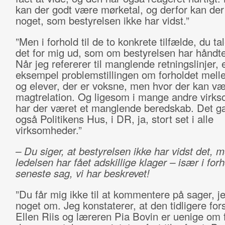
kan der godt være mørketal, og derfor kan de
noget, som bestyrelsen ikke har vidst.”
”Men i forhold til de to konkrete tilfælde, du ta
det for mig ud, som om bestyrelsen har håndte
Når jeg refererer til manglende retningslinjer, e
eksempel problemstillingen om forholdet mell
og elever, der er voksne, men hvor der kan v
magtrelation. Og ligesom i mange andre virk
har der været et manglende beredskab. Det g
også Politikens Hus, i DR, ja, stort set i alle
virksomheder.”
– Du siger, at bestyrelsen ikke har vidst det, 
ledelsen har fået adskillige klager – især i forh
seneste sag, vi har beskrevet!
”Du får mig ikke til at kommentere på sager, j
noget om. Jeg konstaterer, at den tidligere for
Ellen Riis og læreren Pia Bovin er uenige om f