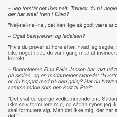
– Jeg forstår det ikke helt. Tænker du på nogl
der har stået frem i Ekko?
”Nej-nej-nej-nej, det kan lige så godt være an
– Også bestyrelsen og ledelsen?
”Hvis du prøver at høre efter, hvad jeg sagde, 
ikke noget i det, du var i gang med at insinuer
korrekt.”
– Bogholderen Finn Palle Jensen har rakt ud ti
på skolen, og en medarbejder svarede: ”Hvorf
er du hoppet med på den galej? Har du hævnm
samme måde som den kost til Pia?”
”Det skal du spørge vedkommende om. Sådan v
ikke selv formulere mig, og sådan synes jeg i
skal formulere sig. Men det ikke mig, der har 
det.”