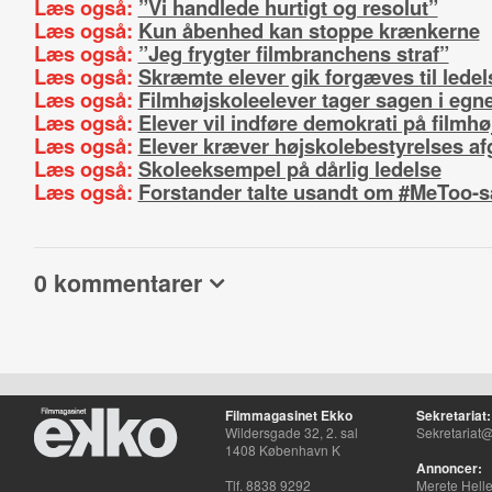
Læs også:
”Vi handlede hurtigt og resolut”
Læs også:
Kun åbenhed kan stoppe krænkerne
Læs også:
”Jeg frygter filmbranchens straf”
Læs også:
Skræmte elever gik forgæves til lede
Læs også:
Filmhøjskoleelever tager sagen i eg
Læs også:
Elever vil indføre demokrati på filmhø
Læs også:
Elever kræver højskolebestyrelses a
Læs også:
Skoleeksempel på dårlig ledelse
Læs også:
Forstander talte usandt om #MeToo-
0 kommentarer
Filmmagasinet Ekko
Sekretariat:
Wildersgade 32, 2. sal
Sekretariat@
1408 København K
Annoncer:
Tlf. 8838 9292
Merete Hell