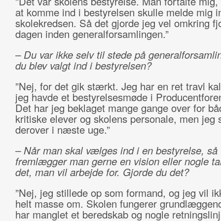
”Det var skolens bestyrelse. Man fortalte mig, 
at komme ind i bestyrelsen skulle melde mig in
skolekredsen. Så det gjorde jeg vel omkring fj
dagen inden generalforsamlingen.”
– Du var ikke selv til stede på generalforsamli
du blev valgt ind i bestyrelsen?
”Nej, for det gik stærkt. Jeg har en ret travl ka
jeg havde et bestyrelsesmøde i Producentfore
Det har jeg beklaget mange gange over for bå
kritiske elever og skolens personale, men jeg 
derover i næste uge.”
– Når man skal vælges ind i en bestyrelse, så
fremlægger man gerne en vision eller nogle t
det, man vil arbejde for. Gjorde du det?
”Nej, jeg stillede op som formand, og jeg vil i
helt masse om. Skolen fungerer grundlæggende
har manglet et beredskab og nogle retningslinje