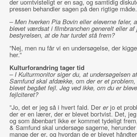
der uomtvisteligt er en sag, og samtidig disku
pressen behandler sagen på den rigtige måde
– Men hverken Pia Bovin eller eleverne føler, a
blevet værdsat i filmbranchen generelt eller af j
bestyrelsen, at de har turdet stå frem?
”Nej, men nu får vi en undersøgelse, der kigger
her.”
Kulturforandring tager tid
– I Kulturmonitor siger du, at undersøgelsen a
Samfund skal afdække,
om
der er et problem,
blevet begået fejl. Jeg ved ikke, om du er bleve
fejlciteret?
”Jo, det er jeg så i hvert fald. Der
er
jo et prob
der er en lærer, der er blevet bortvist. Det, je
og som åbenbart ikke er kommet tydeligt frem,
& Samfund skal undersøge sagerne, herunder
mange der er, og hvordan de er blevet håndter