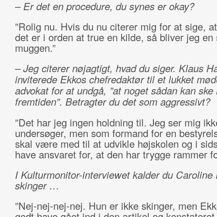
– Er det en procedure, du synes er okay?
”Rolig nu. Hvis du nu citerer mig for at sige, a
det er i orden at true en kilde, så bliver jeg e
muggen.”
– Jeg citerer nøjagtigt, hvad du siger. Klaus 
inviterede Ekkos chefredaktør til et lukket mø
advokat for at undgå, ”at noget sådan kan ske 
fremtiden”. Betragter du det som aggressivt?
”Det har jeg ingen holdning til. Jeg ser mig ik
undersøger, men som formand for en bestyrels
skal være med til at udvikle højskolen og i sid
have ansvaret for, at den har trygge rammer fo
I Kulturmonitor-interviewet kalder du Caroline 
skinger …
”Nej-nej-nej-nej. Hun er ikke skinger, men Ek
godt have gået ind i den artikel og konstateret