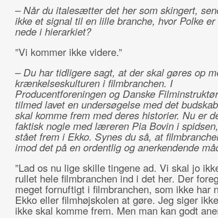
– N
år du italesætter det her som skingert, sen
ikke et signal til en lille branche, hvor Polke e
nede i hierarkiet?
”Vi kommer ikke videre.”
– Du har tidligere sagt, at der skal gøres op 
krænkelseskulturen i filmbranchen. I
Producentforeningen og Danske Filminstruktør
tilmed lavet en undersøgelse med det budskab,
skal komme frem med deres historier. Nu er de
faktisk nogle med læreren Pia Bovin i spidsen
stået frem i Ekko. Synes du så, at filmbranche
imod det på en ordentlig og anerkendende må
”Lad os nu lige skille tingene ad. Vi skal jo ik
rullet hele filmbranchen ind i det her. Der foreg
meget fornuftigt i filmbranchen, som ikke har
Ekko eller filmhøjskolen at gøre. Jeg siger ikk
ikke skal komme frem. Men man kan godt ane