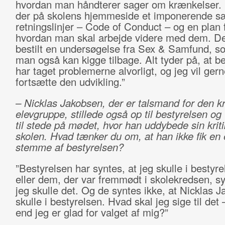
hvordan man håndterer sager om krænkelser. 
der på skolens hjemmeside et imponerende s
retningslinjer – Code of Conduct – og en plan f
hvordan man skal arbejde videre med dem. De
bestilt en undersøgelse fra Sex & Samfund, so
man også kan kigge tilbage. Alt tyder på, at b
har taget problemerne alvorligt, og jeg vil gern
fortsætte den udvikling.”
– Nicklas Jakobsen, der er talsmand for den kr
elevgruppe, stillede også op til bestyrelsen og 
til stede på mødet, hvor han uddybede sin kriti
skolen. Hvad tænker du om, at han ikke fik en
stemme af bestyrelsen?
”Bestyrelsen har syntes, at jeg skulle i bestyre
eller dem, der var fremmødt i skolekredsen, sy
jeg skulle det. Og de syntes ikke, at Nicklas 
skulle i bestyrelsen. Hvad skal jeg sige til det
end jeg er glad for valget af mig?”