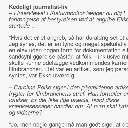
Kedeligt journalist-liv
– I interviewet i Kulturmonitor lægger du dig i
forlængelse af bestyrelsen ved at angribe Ekk
startede …
”Hvis det er et angreb, så har du aldrig set et 
Jeg synes, det er en tynd og meget spekulativ a
en elev uden nogen form for dokumentation ell
sandsynliggørelse påstår, at folk – inklusive m
skulle kunne ødelægge vedkommendes karrier
filmbranchen. Det var en artikel, som jeg perso
syntes, var Ekko uværdig.”
– Caroline Polke siger i den pågældende artike
frygter for filmbranchens straf. Hun fortæller 
følelser. Er det ikke lige præcis, hvad disse
krænkelsessager handler om: At man skal lytte 
og vidnerne?
”Jo, men nogle gange må man godt sige, at den