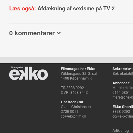
Læs også:
Afdækning af sexisme på TV 2
0 kommentarer
Filmmagasinet Ekko
Sekretariat:
Wildersgade 32, 2. sal
Sekretariat@
1408 København K
Annoncer:
Tlf. 8838 9292
Merete Hell
CVR. 3468 8443
6111 5851
merete@ekko
Chefredaktør:
Claus Christensen
Ekko Shortli
2729 0011
8838 9292
cc@ekkofilm.dk
cc@ekkofilm
Artikler og i