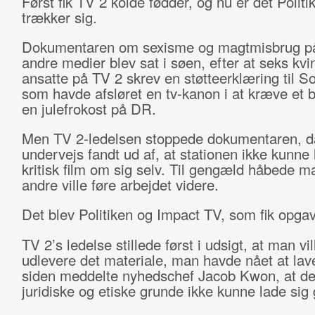
Først fik TV 2 kolde fødder, og nu er det Polit
trækker sig.
Dokumentaren om sexisme og magtmisbrug p
andre medier blev sat i søen, efter at seks kvi
ansatte på TV 2 skrev en støtteerklæring til So
som havde afsløret en tv-kanon i at kræve et b
en julefrokost på DR.
Men TV 2-ledelsen stoppede dokumentaren, 
undervejs fandt ud af, at stationen ikke kunne
kritisk film om sig selv. Til gengæld håbede m
andre ville føre arbejdet videre.
Det blev Politiken og Impact TV, som fik opga
TV 2’s ledelse stillede først i udsigt, at man vil
udlevere det materiale, man havde nået at la
siden meddelte nyhedschef Jacob Kwon, at de
juridiske og etiske grunde ikke kunne lade sig 