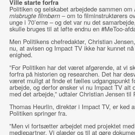
Ville starte forfra
Politiken og selskabet arbejdede sammen om
misbrugte filmbørn
– om to filminstruktørers o
unge i 70’erne – og det var nu det samarbejd
skulle bruges til at løfte endnu en #MeToo-af
Men Politikens chefredaktør, Christian Jensen,
nu, at avisen og Impact TV ikke har kunnet nå t
enighed.
”For Politiken har det været afgørende, at vi sk
forfra på historien og researchen. Det har des
været muligt at finde et fælles udgangspunkt f
arbejde, og derfor ønsker vi nu Impact TV alt 
med det arbejde,” udtaler Christian Jensen til P
Thomas Heurlin, direktør i Impact TV, er ked af
Politiken springer fra.
”Men vi fortsætter arbejdet med projektet med
mediepartner. Vi glæder os til at gøre dokume