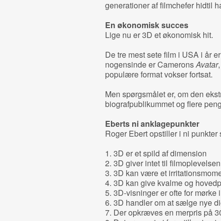
generationer af filmchefer hidtil ha
En økonomisk succes
Lige nu er 3D et økonomisk hit
De tre mest sete film i USA i år e
nogensinde er Camerons
Avatar
populære format vokser fortsat.
Men spørgsmålet er, om den ekstr
biografpublikummet og flere penge
Eberts ni anklagepunkter
Roger Ebert opstiller i ni punkter
1. 3D er et spild af dimension
2. 3D giver intet til filmoplevelsen
3. 3D kan være et irritationsmom
4. 3D kan give kvalme og hovedp
5. 3D-visninger er ofte for mørke i
6. 3D handler om at sælge nye dig
7. Der opkræves en merpris på 30