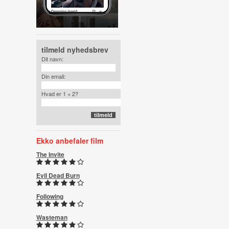
tilmeld nyhedsbrev
Dit navn:
Din email:
Hvad er 1 + 2?
Ekko anbefaler film
The Invite
Evil Dead Burn
Following
Wasteman