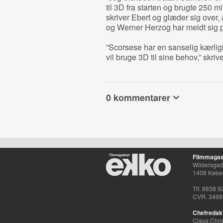
til 3D fra starten og brugte 250 mi
skriver Ebert og glæder sig over,
og Werner Herzog har meldt sig 
”Scorsese har en sanselig kærlighe
vil bruge 3D til sine behov,” skriv
0 kommentarer
Filmmagas
Wildersgade
1408 Købe
Tlf. 8838 9
CVR. 3468
Chefredak
Claus Chri