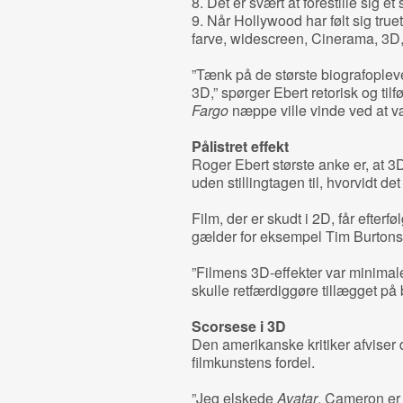
8. Det er svært at forestille sig et
9. Når Hollywood har følt sig true
farve, widescreen, Cinerama, 3D,
”Tænk på de største biografoplev
3D,” spørger Ebert retorisk og tilf
Fargo
næppe ville vinde ved at v
Pålistret effekt
Roger Ebert største anke er, at 3
uden stillingtagen til, hvorvidt det 
Film, der er skudt i 2D, får efterf
gælder for eksempel Tim Burton
”Filmens 3D-effekter var minima
skulle retfærdiggøre tillægget på 
Scorsese i 3D
Den amerikanske kritiker afviser d
filmkunstens fordel.
”Jeg elskede
Avatar
. Cameron er 