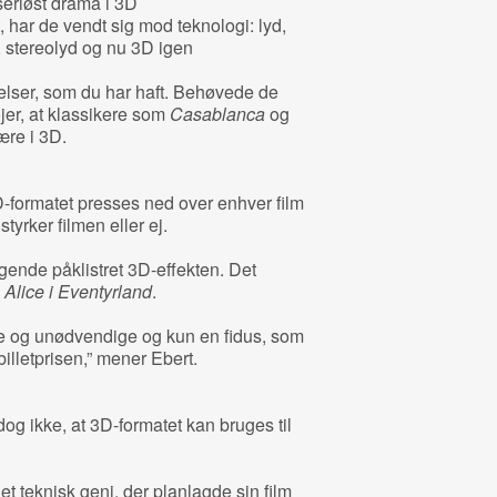
 seriøst drama i 3D
t, har de vendt sig mod teknologi: lyd,
 stereolyd og nu 3D igen
elser, som du har haft. Behøvede de
øjer, at klassikere som
Casablanca
og
ære i 3D.
D-formatet presses ned over enhver film
styrker filmen eller ej.
ølgende påklistret 3D-effekten. Det
s
Alice i Eventyrland
.
le og unødvendige og kun en fidus, som
billetprisen,” mener Ebert.
og ikke, at 3D-formatet kan bruges til
et teknisk geni, der planlagde sin film