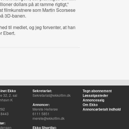
llioner dollars på at ramme rigtigt,”
 at filmkunstnere som Martin Scorsese
på 3D-banen.
d til mediet, og jeg forventer, at han
er Ebert.
inet Ekko
Sekretariat:
Tegn abonnement
 32, 2. sal
Sekretariat@ekkofilm.dk
Løssalgssteder
nhavn K
Annoncesalg
Annoncer:
Om Ekko
292
Merete Hellerøe
Annoncørbetalt indhold
 8443
6111 5851
merete@ekkofilm.dk
tør:
stensen
Ekko Shortlist: