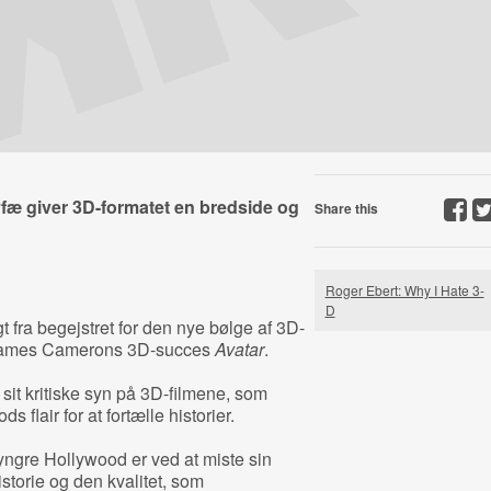
æ giver 3D-formatet en bredside og
Share this
Roger Ebert: Why I Hate 3-
D
t fra begejstret for den nye bølge af 3D-
på James Camerons 3D-succes
Avatar
.
 sit kritiske syn på 3D-filmene, som
 flair for at fortælle historier.
yngre Hollywood er ved at miste sin
storie og den kvalitet, som