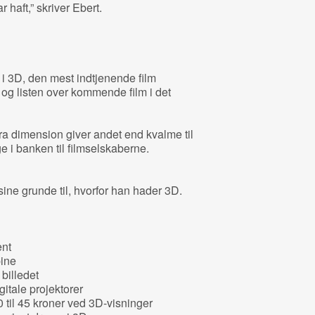
r haft,” skriver Ebert.
.
r i 3D, den mest indtjenende film
, og listen over kommende film i det
a dimension giver andet end kvalme til
 i banken til filmselskaberne.
 sine grunde til, hvorfor han hader 3D.
ent
ine
 billedet
itale projektorer
 til 45 kroner ved 3D-visninger