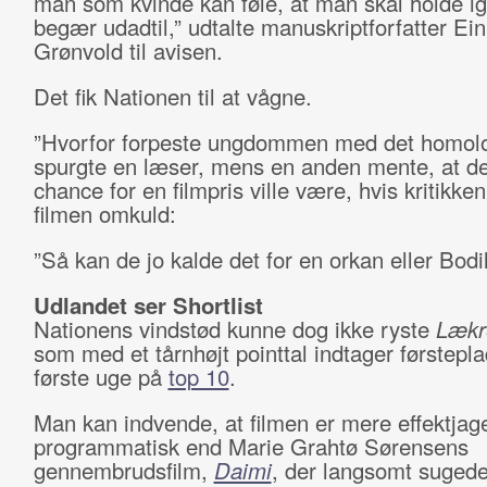
man som kvinde kan føle, at man skal holde i
begær udadtil,” udtalte manuskriptforfatter Ein
Grønvold til avisen.
Det fik Nationen til at vågne.
”Hvorfor forpeste ungdommen med det homolo
spurgte en læser, mens en anden mente, at de
chance for en filmpris ville være, hvis kritikke
filmen omkuld:
”Så kan de jo kalde det for en orkan eller Bodil
Udlandet ser Shortlist
Nationens vindstød kunne dog ikke ryste
Lækre
som med et tårnhøjt pointtal indtager førstepla
første uge på
top 10
.
Man kan indvende, at filmen er mere effektja
programmatisk end Marie Grahtø Sørensens
gennembrudsfilm,
Daimi
, der langsomt sugede