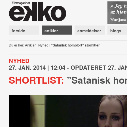
forside
artikler
anmeldelser
blogs
Du er her:
Artikler
|
Nyhed
|
”Satanisk homolort” storhitter
NYHED
27. JAN. 2014 | 12:04 - OPDATERET 27. JAN
SHORTLIST:
”Satanisk hom