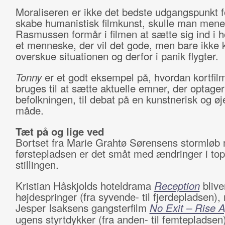
Moraliseren er ikke det bedste udgangspunkt f
skabe humanistisk filmkunst, skulle man men
Rasmussen formår i filmen at sætte sig ind i 
et menneske, der vil det gode, men bare ikke 
overskue situationen og derfor i panik flygter.
Tonny
er et godt eksempel på, hvordan kortfil
bruges til at sætte aktuelle emner, der optager
befolkningen, til debat på en kunstnerisk og 
måde.
Tæt på og lige ved
Bortset fra Marie Grahtø Sørensens stormløb
førstepladsen er det småt med ændringer i top
stillingen.
Kristian Håskjolds hoteldrama
Reception
bliv
højdespringer (fra syvende- til fjerdepladsen)
Jesper Isaksens gangsterfilm
No Exit – Rise A
ugens styrtdykker (fra anden- til femtepladsen)