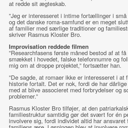
at redde sit ægteskab.
”Jeg er interesseret i intime fortællinger i sm
og det danske roma-samfund er en meget slutt
af familier med særlige traditioner og familiest
skriver Rasmus Kloster Bro.
Improvisation reddede filmen
”Researchfasens første måned bestod af at få
smækket i hovedet, falske telefonnumre og fol
mig om at droppe projektet,” fortsætter han.
”De sagde, at romaer ikke er interesseret i at 
historie fortalt. Det er nok, fordi de har dårlige
med at blive associeret med forbrydelser og s
problemer.”
Rasmus Kloster Bro tilføjer, at den patriarkals
familiestruktur samtidig gør det svært for én p
involvere sig, fordi individet altid har ansvaret 
familiens ære. Løsningen blev at involvere ro