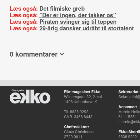
Læs også:
Det filmiske greb
Læs også:
”Der er ingen, der takker os”
Læs også:
Piraten svinger sig til toppen
Læs også:
29-årig dansker udråbt til stortalent
0 kommentarer
Filmmagasinet Ekko
Sekretariat:
Wildersgade 32, 2. sal
Sekretariat@
1408 København K
Annoncer:
Tlf. 8838 9292
Merete Hell
CVR. 3468 8443
6111 5851
merete@ekko
Chefredaktør:
Claus Christensen
Ekko Shortli
2729 0011
8838 9292