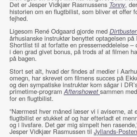
Det er Jesper Vidkjær Rasmussens
Tonny
, de
historien om en flugtbilist, som bliver et offer 
fejhed.
Ligesom René Odgaard gjorde med
Dirtbuster
århusianske instruktør benyttet optagelsen på
Shortlist til at forfatte en pressemeddelelse – 
i den grad givet bonus, på trods af at filmen ha
på bagen.
Stort set alt, hvad der findes af medier i Aarh
omegn, har skrevet om filmens succes på Ekko
og den sympatiske instruktør kom sågar i DR’
primetime-program
Aftenshowet
sammen med e
for en flugtbilist.
”Nærmest hver måned læser vi i aviserne, at 
flugtbilist er stukket af og har efterladt et me
og i livsfare. Det gør mig simpelt hen rasende
Jesper Vidkjær Rasmussen til
Jyllands-Poste