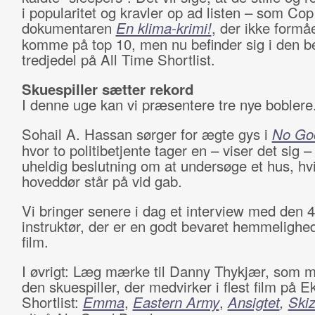
i popularitet og kravler op ad listen – som Cop
dokumentaren
En klima-krimi!
, der ikke formå
komme på top 10, men nu befinder sig i den b
tredjedel på All Time Shortlist.
Skuespiller sætter rekord
I denne uge kan vi præsentere tre nye boblere
Sohail A. Hassan sørger for ægte gys i
No Go
hvor to politibetjente tager en – viser det sig 
uheldig beslutning om at undersøge et hus, hv
hoveddør står på vid gab.
Vi bringer senere i dag et interview med den 4
instruktør, der er en godt bevaret hemmelighe
film.
I øvrigt: Læg mærke til Danny Thykjær, som 
den skuespiller, der medvirker i flest film på E
Shortlist:
Emma
,
Eastern Army
,
Ansigtet
,
Ski