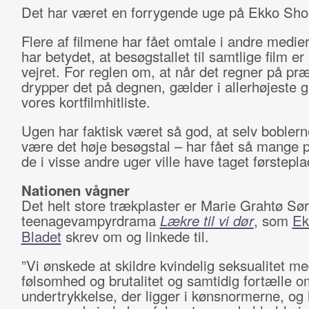
Det har været en forrygende uge på Ekko Short
Flere af filmene har fået omtale i andre medier
har betydet, at besøgstallet til samtlige film er 
vejret. For reglen om, at når det regner på pr
drypper det på degnen, gælder i allerhøjeste g
vores kortfilmhitliste.
Ugen har faktisk været så god, at selv boblern
være det høje besøgstal – har fået så mange p
de i visse andre uger ville have taget førstepl
Nationen vågner
Det helt store trækplaster er Marie Grahtø Sø
teenagevampyrdrama
Lækre til vi dør
, som
Ek
Bladet
skrev om og linkede til.
”Vi ønskede at skildre kvindelig seksualitet m
følsomhed og brutalitet og samtidig fortælle 
undertrykkelse, der ligger i kønsnormerne, og