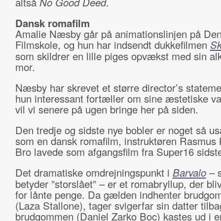
altså
No Good Deed
.
Dansk romafilm
Amalie Næsby går på animationslinjen på De
Filmskole, og hun har indsendt dukkefilmen
Sk
som skildrer en lille piges opvækst med sin al
mor.
Næsby har skrevet et større director’s stateme
hun interessant fortæller om sine æstetiske va
vil vi senere på ugen bringe her på siden.
Den tredje og sidste nye bobler er noget så u
som en dansk romafilm, instruktøren Rasmus 
Bro lavede som afgangsfilm fra Super16 sidste
Det dramatiske omdrejningspunkt i
Barvalo
– 
betyder ”storslået” – er et romabryllup, der bli
for lånte penge. Da gælden indhenter brudgo
(Laza Stallone), tager svigerfar sin datter tilb
brudgommen (Daniel Zarko Boc) kastes ud i e