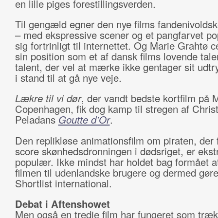
en lille piges forestillingsverden.
Til gengæld egner den nye films fandenivoldsk
– med ekspressive scener og et pangfarvet po
sig fortrinligt til internettet. Og Marie Grahtø
sin position som et af dansk films lovende tale
talent, der vel at mærke ikke gentager sit udtr
i stand til at gå nye veje.
Lækre til vi dør
, der vandt bedste kortfilm på 
Copenhagen, fik dog kamp til stregen af Chris
Peladans
Goutte d’Or
.
Den replikløse animationsfilm om piraten, der 
score skønhedsdronningen i dødsriget, er ekst
populær. Ikke mindst har holdet bag formået a
filmen til udenlandske brugere og dermed gør
Shortlist international.
Debat i Aftenshowet
Men også en tredje film har fungeret som træk