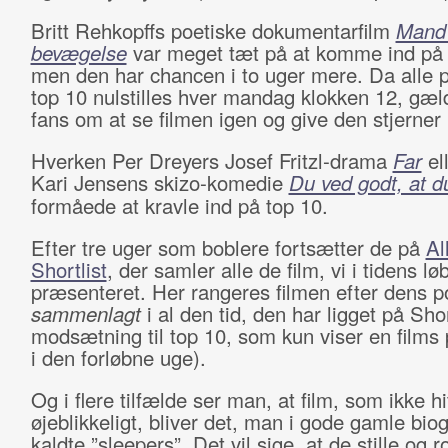
Britt Rehkopffs poetiske dokumentarfilm
Mand
bevægelse
var meget tæt på at komme ind på 
men den har chancen i to uger mere. Da alle p
top 10 nulstilles hver mandag klokken 12, gæld
fans om at se filmen igen og give den stjerner 
Hverken Per Dreyers Josef Fritzl-drama
Far
el
Kari Jensens skizo-komedie
Du ved godt, at 
formåede at kravle ind på top 10.
Efter tre uger som boblere fortsætter de på
Al
Shortlist
, der samler alle de film, vi i tidens lø
præsenteret. Her rangeres filmen efter dens po
sammenlagt
i al den tid, den har ligget på Short
modsætning til top 10, som kun viser en films 
i den forløbne uge).
Og i flere tilfælde ser man, at film, som ikke h
øjeblikkeligt, bliver det, man i gode gamle bio
kaldte ”sleepers”. Det vil sige, at de stille og r