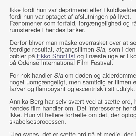
Ikke fordi hun var deprimeret eller i kuldkæld
fordi hun var optaget af afslutningen på livet.
Fænomener som forfald, forgængelighed og r
rumsterede i hendes tanker.
Derfor bliver man måske overrasket over at se
færdige resultat, afgangsfilmen
Sia
, som i de
bobler på
Ekko Shortlist
og i næste uge er i k
på Odense International Film Festival.
For nok handler
Sia
om døden og alderdomm
noget uomgængeligt, men samtidig er filmen er
farver og flamboyant og excentrisk i sit udtryk.
Annika Berg har selv svært ved at sætte ord, 
hendes film handler om. Det interesserer hend
ikke. Hun vil hellere fortælle om det, der opto
skabelsesprocessen.
”Jeg synes, det er sætte ord på et medie, der 