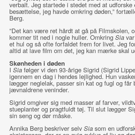
verbalt. Jeg startede i stedet med at udforske
besættelse, jeg havde omkring døden,” fortæll
Berg.
”Det kan være ret hårdt at gå på Filmskolen, 
kommer tit ned i nogle huller. Omkring
Sia
var
et hul og så ofte forfaldet frem for livet. Jeg f
altid at lave film om det, jeg kan mærke skal u
Skønheden i døden
I
Sia
følger vi den 93-årige Sigrid (Sigrid Lippe
igennem en dag i hendes lejlighed. Hun vasker
lægger neglelak, passer sin kat og fugl og får 
jævnaldrene veninder.
Sigrid omgiver sig med masser af farver, vild
stueplanter og pragtfuldt tøj. Til slut lægger Sig
sin seng og dør måske.
Annika Berg beskriver selv
Sia
som en udforsk
eksistensen, der er en evig cyklus af liv og død