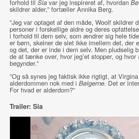
forhold til
Sia
var jeg inspireret af, hvordan
Bø
skildrer alder,” fortæller Annika Berg.
”Jeg var optaget af den måde, Woolf skildrer
personer i forskellige aldre og deres opfattels
i forhold til dem selv, som ændrer sig hele tid
er børn, skelner de slet ikke imellem det, der e
og det, der er inde i dem selv. Men pludselig 
de at tænke over, hvor jeg’et stopper, og hvor
begynder.”
”Og så synes jeg faktisk ikke rigtigt, at Virgin
alderdommen nok med i
Bølgerne
. Det er inte
For hvad er alderdom?”
Trailer: Sia