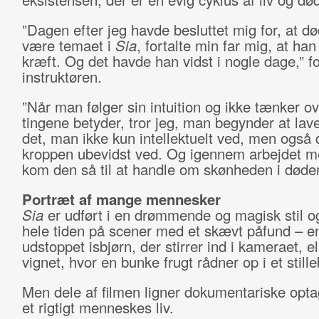
”Dagen efter jeg havde besluttet mig for, at dø
være temaet i
Sia
, fortalte min far mig, at ha
kræft. Og det havde han vidst i nogle dage,” fo
instruktøren.
”Når man følger sin intuition og ikke tænker o
tingene betyder, tror jeg, man begynder at lav
det, man ikke kun intellektuelt ved, men også 
kroppen ubevidst ved. Og igennem arbejdet 
kom den så til at handle om skønheden i døden
Portræt af mange mennesker
Sia
er udført i en drømmende og magisk stil o
hele tiden på scener med et skævt påfund – e
udstoppet isbjørn, der stirrer ind i kameraet, ell
vignet, hvor en bunke frugt rådner op i et still
Men dele af filmen ligner dokumentariske opta
et rigtigt menneskes liv.