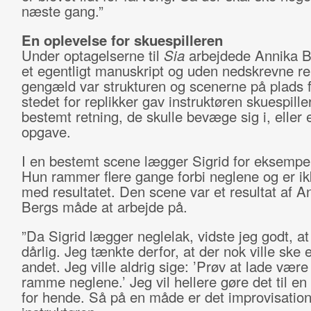
næste gang.”
En oplevelse for skuespilleren
Under optagelserne til
Sia
arbejdede Annika B
et egentligt manuskript og uden nedskrevne rep
gengæld var strukturen og scenerne på plads fr
stedet for replikker gav instruktøren skuespill
bestemt retning, de skulle bevæge sig i, eller 
opgave.
I en bestemt scene lægger Sigrid for eksempel
Hun rammer flere gange forbi neglene og er ikk
med resultatet. Den scene var et resultat af A
Bergs måde at arbejde på.
”Da Sigrid lægger neglelak, vidste jeg godt, a
dårlig. Jeg tænkte derfor, at der nok ville ske e
andet. Jeg ville aldrig sige: ’Prøv at lade vær
ramme neglene.’ Jeg vil hellere gøre det til en
for hende. Så på en måde er det improvisation,