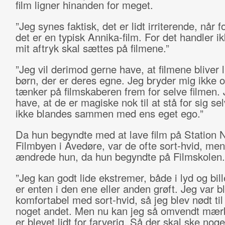
film ligner hinanden for meget.
”Jeg synes faktisk, det er lidt irriterende, når fo
det er en typisk Annika-film. For det handler i
mit aftryk skal sættes på filmene.”
”Jeg vil derimod gerne have, at filmene bliver
børn, der er deres egne. Jeg bryder mig ikke o
tænker på filmskaberen frem for selve filmen. 
have, at de er magiske nok til at stå for sig sel
ikke blandes sammen med ens eget ego.”
Da hun begyndte med at lave film på Station N
Filmbyen i Avedøre, var de ofte sort-hvid, men
ændrede hun, da hun begyndte på Filmskolen.
”Jeg kan godt lide ekstremer, både i lyd og bil
er enten i den ene eller anden grøft. Jeg var bl
komfortabel med sort-hvid, så jeg blev nødt til
noget andet. Men nu kan jeg så omvendt mærk
er blevet lidt for farverig. Så der skal ske noge