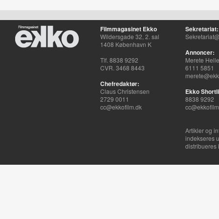
Filmmagasinet Ekko
Sekretariat:
Wildersgade 32, 2. sal
Sekretariat@
1408 København K
Annoncer:
Tlf. 8838 9292
Merete Hell
CVR. 3468 8443
6111 5851
merete@ekko
Chefredaktør:
Claus Christensen
Ekko Shortli
2729 0011
8838 9292
cc@ekkofilm.dk
cc@ekkofilm
Artikler og i
indekseres u
distribueres