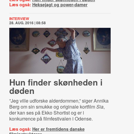
Læs også:
Heksejagt og power-damer
INTERVIEW
28. AUG. 2016 | 08:58
Hun finder skønheden i
døden
”Jeg ville udforske alderdommen,” siger Annika
Berg om sin smukke og originale kortfilm
Sia
,
der kan ses på Ekko Shortist og er i
konkurrence på filmfestivalen i Odense.
Læs også:
Her er fremtidens danske