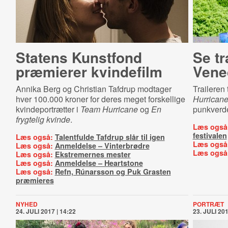
Statens Kunstfond
Se tr
præmierer kvindefilm
Vene
Annika Berg og Christian Tafdrup modtager
Traileren 
hver 100.000 kroner for deres meget forskellige
Hurrican
kvindeportrætter i
Team Hurricane
og
En
punkverden
frygtelig kvinde
.
Læs også
festivalen
Læs også:
Talentfulde Tafdrup slår til igen
Læs også
Læs også:
Anmeldelse – Vinterbrødre
Læs også
Læs også:
Ekstremernes mester
Læs også:
Anmeldelse – Heartstone
Læs også:
Refn, Rúnarsson og Puk Grasten
præmieres
NYHED
PORTRÆT
24. JULI 2017 | 14:22
23. JULI 201