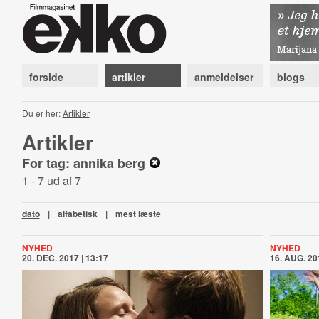
forside
artikler
anmeldelser
blogs
Du er her:
Artikler
Artikler
For tag: annika berg
1 - 7 ud af 7
dato
|
alfabetisk
|
mest læste
NYHED
NYHED
20. DEC. 2017 | 13:17
16. AUG. 20