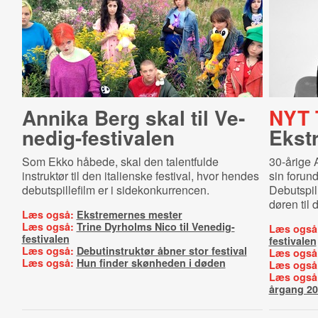
Annika Berg skal til Ve­
NYT 
ne­dig-​festi­va­len
Ekst
Som Ekko håbede, skal den talentfulde
30-årige 
instruktør til den italienske festival, hvor hendes
sin forun
debutspillefilm er i sidekonkurrencen.
Debutspil
døren til d
Læs også:
Ekstremernes mester
Læs også:
Trine Dyrholms Nico til Venedig-
Læs også
festivalen
festivalen
Læs også:
Debutinstruktør åbner stor festival
Læs også
Læs også:
Hun finder skønheden i døden
Læs også
Læs også
årgang 2