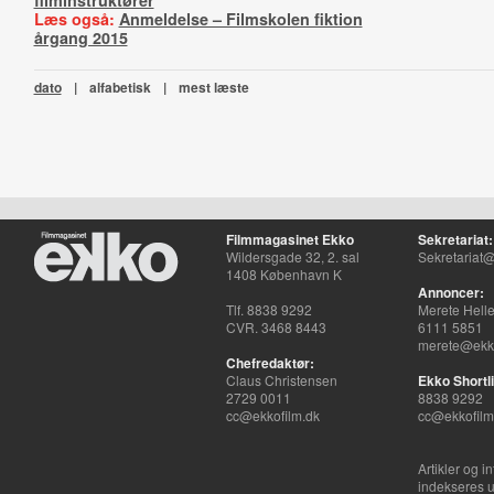
filminstruktører
Læs også:
Anmeldelse – Filmskolen fiktion
årgang 2015
dato
|
alfabetisk
|
mest læste
Filmmagasinet Ekko
Sekretariat:
Wildersgade 32, 2. sal
Sekretariat@
1408 København K
Annoncer:
Tlf. 8838 9292
Merete Hell
CVR. 3468 8443
6111 5851
merete@ekko
Chefredaktør:
Claus Christensen
Ekko Shortli
2729 0011
8838 9292
cc@ekkofilm.dk
cc@ekkofilm
Artikler og i
indekseres u