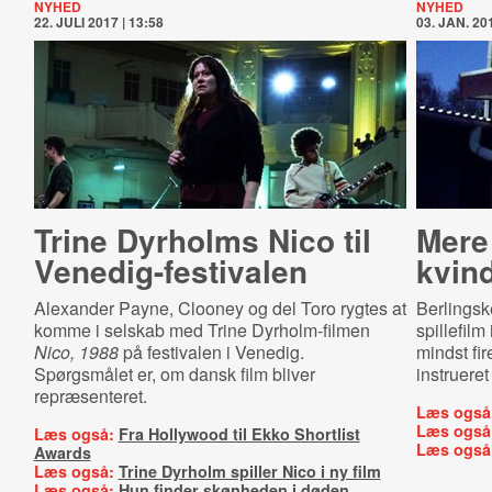
NYHED
NYHED
22. JULI 2017 | 13:58
03. JAN. 201
Trine Dyrholms Nico til
Mere 
Ve­ne­dig-​festi­va­len
kvind
Alexander Payne, Clooney og del Toro rygtes at
Berlingske
komme i selskab med Trine Dyrholm-filmen
spillefilm
Nico, 1988
på festivalen i Venedig.
mindst fir
Spørgsmålet er, om dansk film bliver
instrueret
repræsenteret.
Læs også
Læs også
Læs også:
Fra Hollywood til Ekko Shortlist
Læs også
Awards
Læs også:
Trine Dyrholm spiller Nico i ny film
Læs også:
Hun finder skønheden i døden