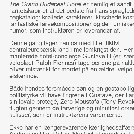
The Grand Budapest Hotel
er nemlig et sandt
raritetskabinet af det bedste fra hans spragled
bagkatalog: krøllede karakterer, kitschede kos
fantastiske farvekompositioner og den umiske
humor, som instruktøren er leverandør af.
Denne gang tager han os med til et fiktivt,
centraleuropæisk land i mellemkrigstiden. He
manierede hotel-concierge Gustave H (en sær
veloplagt Ralph Fiennes) tage benene på nakk
bliver mistænkt for mordet på en ældre, velpol
elskerinde.
Både hendes forsmåede søn og en gestapo-li
politistyrke vil have fingrene i Gustave, der fla
sin loyale protegé, Zero Moustafa (Tony Revolo
flugten gennem de farverige og minutiøst orke
kulisser, som er instruktørens varemærke.
Ekko har en længerevarende kærlighedsaffæ
Andersons film. Det er ikke just stjernedrys, L