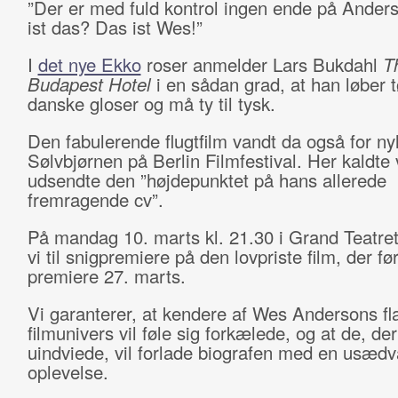
”Der er med fuld kontrol ingen ende på Ander
ist das? Das ist Wes!”
I
det nye Ekko
roser anmelder Lars Bukdahl
T
Budapest Hotel
i en sådan grad, at han løber t
danske gloser og må ty til tysk.
Den fabulerende flugtfilm vandt da også for nyl
Sølvbjørnen på Berlin Filmfestival. Her kaldte
udsendte den ”højdepunktet på hans allerede
fremragende cv”.
På mandag 10. marts kl. 21.30 i Grand Teatret
vi til snigpremiere på den lovpriste film, der fø
premiere 27. marts.
Vi garanterer, at kendere af Wes Andersons f
filmunivers vil føle sig forkælede, og at de, de
uindviede, vil forlade biografen med en usædv
oplevelse.