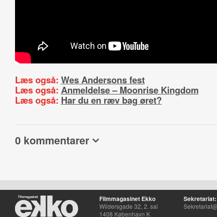
Læs også:
Wes Andersons fest
Læs også:
Anmeldelse – Moonrise Kingdom
Læs også:
Har du en ræv bag øret?
0 kommentarer
Filmmagasinet Ekko
Sekretariat:
Wildersgade 32, 2. sal
Sekretariat@
1408 København K