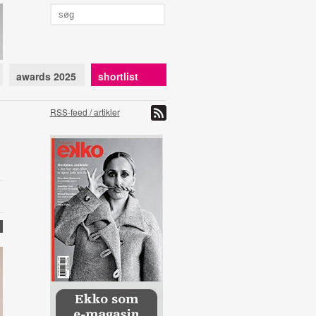
awards 2025
shortlist
RSS-feed / artikler
R