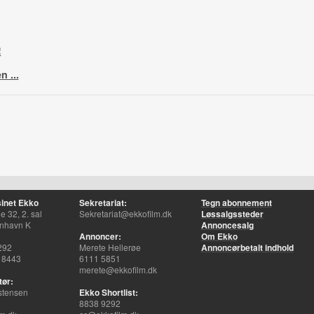
!
n ...
inet Ekko
Sekretariat:
Tegn abonnement
 32, 2. sal
Sekretariat@ekkofilm.dk
Løssalgssteder
nhavn K
Annoncesalg
Annoncer:
Om Ekko
292
Merete Hellerøe
Annoncørbetalt indhold
 8443
6111 5851
merete@ekkofilm.dk
tør:
stensen
Ekko Shortlist:
8838 9292