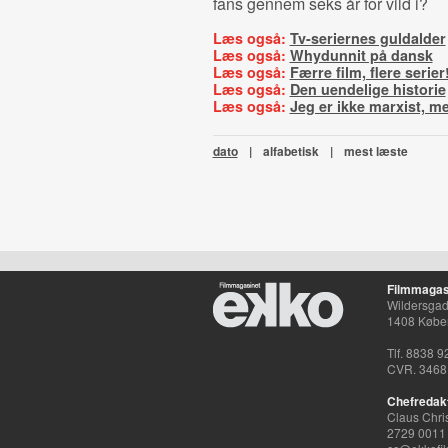
fans gennem seks år for vild i?
Læs også:
Tv-seriernes guldalder
Læs også:
Whydunnit på dansk
Læs også:
Færre film, flere serier
Læs også:
Den uendelige historie
Læs også:
Jeg er ikke marxist, me
dato
|
alfabetisk
|
mest læste
Filmmagas
Wildersgade
1408 Købe
Tlf. 8838 9
CVR. 3468
Chefredak
Claus Chri
2729 0011