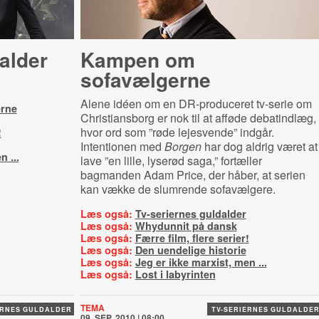
alder
Kampen om
sofavælgerne
Alene idéen om en DR-produceret tv-serie om
rne
Christiansborg er nok til at afføde debatindlæg,
hvor ord som ”røde lejesvende” indgår.
!
Intentionen med
Borgen
har dog aldrig været at
n ...
lave ”en lille, lyserød saga,” fortæller
bagmanden Adam Price, der håber, at serien
kan vække de slumrende sofavælgere.
Læs også:
Tv-seriernes guldalder
Læs også:
Whydunnit på dansk
Læs også:
Færre film, flere serier!
Læs også:
Den uendelige historie
Læs også:
Jeg er ikke marxist, men ...
Læs også:
Lost i labyrinten
TEMA
ERNES GULDALDER
TV-SERIERNES GULDALDE
09. SEP. 2010 | 08:00