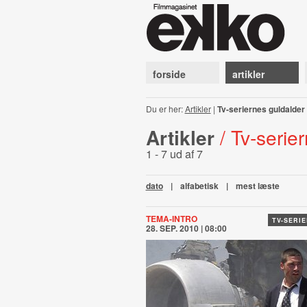
forside
artikler
Du er her:
Artikler
|
Tv-seriernes guldalder
Artikler
/ Tv-serie
1 - 7 ud af 7
dato
|
alfabetisk
|
mest læste
TEMA-INTRO
TV-SERI
28. SEP. 2010 | 08:00