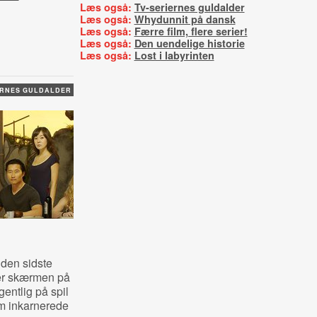
Læs også:
Tv-seriernes guldalder
Læs også:
Whydunnit på dansk
Læs også:
Færre film, flere serier!
Læs også:
Den uendelige historie
Læs også:
Lost i labyrinten
ERNES GULDALDER
 den sidste
er skærmen på
entlig på spil
om inkarnerede