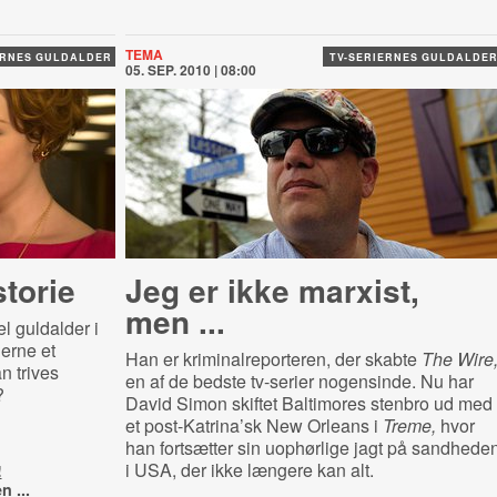
TEMA
ERNES GULDALDER
TV-SERIERNES GULDALDE
05. SEP. 2010 | 08:00
torie
Jeg er ikke marxist,
men ...
el guldalder i
ierne et
Han er kriminalreporteren, der skabte
The Wire
n trives
en af de bedste tv-serier nogensinde. Nu har
?
David Simon skiftet Baltimores stenbro ud med
et post-Katrina’sk New Orleans i
Treme,
hvor
han fortsætter sin uophørlige jagt på sandhede
i USA, der ikke længere kan alt.
!
n ...