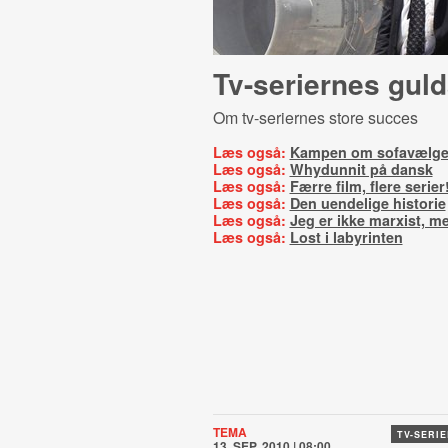
Tv-seriernes guld
Om tv-seriernes store succes
Læs også:
Kampen om sofavælge
Læs også:
Whydunnit på dansk
Læs også:
Færre film, flere serier
Læs også:
Den uendelige historie
Læs også:
Jeg er ikke marxist, me
Læs også:
Lost i labyrinten
TEMA
TV-SERI
13. SEP. 2010 | 08:00