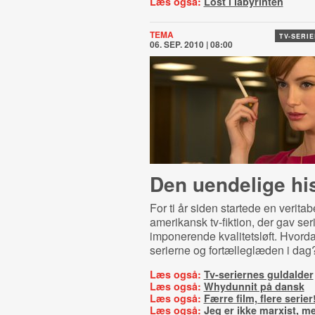
Læs også:
Lost i labyrinten
TEMA
TV-SERI
06. SEP. 2010 | 08:00
Den uendelige his
For ti år siden startede en veritab
amerikansk tv-fiktion, der gav ser
imponerende kvalitetsløft. Hvorda
serierne og fortælleglæden i dag
Læs også:
Tv-seriernes guldalder
Læs også:
Whydunnit på dansk
Læs også:
Færre film, flere serier
Læs også:
Jeg er ikke marxist, me