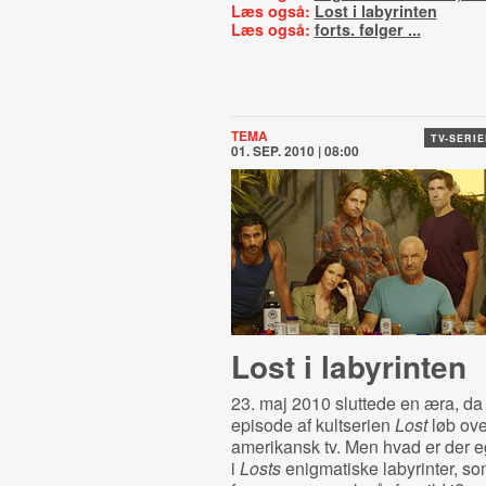
Læs også:
Lost i labyrinten
Læs også:
forts. følger ...
TEMA
TV-SERI
01. SEP. 2010 | 08:00
Lost i labyrinten
23. maj 2010 sluttede en æra, da
episode af kultserien
Lost
løb ov
amerikansk tv. Men hvad er der eg
i
Losts
enigmatiske labyrinter, s