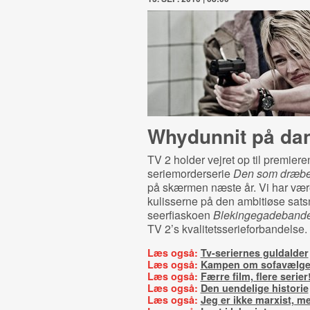
Whydunnit på da
TV 2 holder vejret op til premier
seriemorderserie
Den som dræbe
på skærmen næste år. Vi har væ
kulisserne på den ambitiøse sats
seerfiaskoen
Blekingegadeband
TV 2’s kvalitetsserieforbandelse.
Læs også:
Tv-seriernes guldalder
Læs også:
Kampen om sofavælge
Læs også:
Færre film, flere serier
Læs også:
Den uendelige historie
Læs også:
Jeg er ikke marxist, me