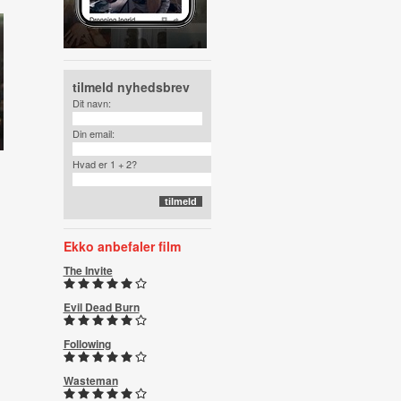
tilmeld nyhedsbrev
Dit navn:
Din email:
Hvad er 1 + 2?
Ekko anbefaler film
The Invite
Evil Dead Burn
Following
Wasteman