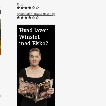
Enzo
R
Spider-Man: Brand New Day
,
n