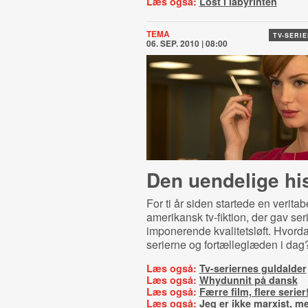
Læs også:
Lost i labyrinten
TEMA
TV-SERI
06. SEP. 2010 | 08:00
Den uendelige his
For ti år siden startede en veritab
amerikansk tv-fiktion, der gav ser
imponerende kvalitetsløft. Hvorda
serierne og fortælleglæden i dag
Læs også:
Tv-seriernes guldalder
Læs også:
Whydunnit på dansk
Læs også:
Færre film, flere serier
Læs også:
Jeg er ikke marxist, me