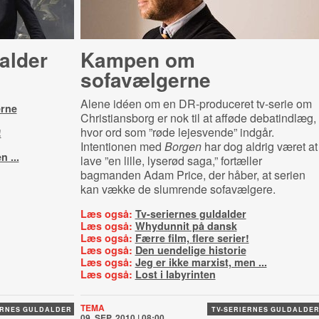
alder
Kampen om
sofavælgerne
Alene idéen om en DR-produceret tv-serie om
rne
Christiansborg er nok til at afføde debatindlæg,
hvor ord som ”røde lejesvende” indgår.
!
Intentionen med
Borgen
har dog aldrig været at
n ...
lave ”en lille, lyserød saga,” fortæller
bagmanden Adam Price, der håber, at serien
kan vække de slumrende sofavælgere.
Læs også:
Tv-seriernes guldalder
Læs også:
Whydunnit på dansk
Læs også:
Færre film, flere serier!
Læs også:
Den uendelige historie
Læs også:
Jeg er ikke marxist, men ...
Læs også:
Lost i labyrinten
TEMA
ERNES GULDALDER
TV-SERIERNES GULDALDE
09. SEP. 2010 | 08:00