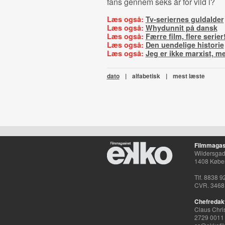
fans gennem seks år for vild i?
Læs også:
Tv-seriernes guldalder
Læs også:
Whydunnit på dansk
Læs også:
Færre film, flere serier
Læs også:
Den uendelige historie
Læs også:
Jeg er ikke marxist, me
dato
|
alfabetisk
|
mest læste
Filmmagas
Wildersgade
1408 Købe
Tlf. 8838 9
CVR. 3468
Chefredak
Claus Chri
2729 0011