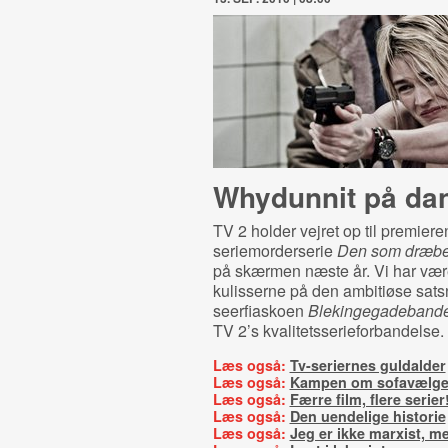
Whydunnit på da
TV 2 holder vejret op til premier
seriemorderserie
Den som dræbe
på skærmen næste år. Vi har væ
kulisserne på den ambitiøse sats
seerfiaskoen
Blekingegadeband
TV 2’s kvalitetsserieforbandelse.
Læs også:
Tv-seriernes guldalder
Læs også:
Kampen om sofavælge
Læs også:
Færre film, flere serier
Læs også:
Den uendelige historie
Læs også:
Jeg er ikke marxist, me