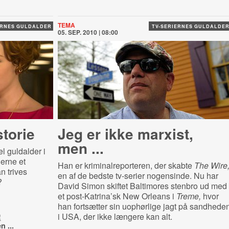
TEMA
ERNES GULDALDER
TV-SERIERNES GULDALDE
05. SEP. 2010 | 08:00
torie
Jeg er ikke marxist,
men ...
el guldalder i
ierne et
Han er kriminalreporteren, der skabte
The Wire
n trives
en af de bedste tv-serier nogensinde. Nu har
?
David Simon skiftet Baltimores stenbro ud med
et post-Katrina’sk New Orleans i
Treme,
hvor
han fortsætter sin uophørlige jagt på sandhede
i USA, der ikke længere kan alt.
!
n ...