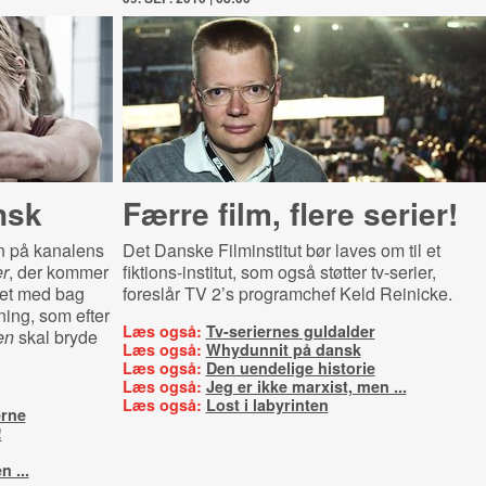
nsk
Færre film, flere serier!
en på kanalens
Det Danske Filminstitut bør laves om til et
r
, der kommer
fiktions-institut, som også støtter tv-serier,
ret med bag
foreslår TV 2’s programchef Keld Reinicke.
ning, som efter
Læs også:
Tv-seriernes guldalder
en
skal bryde
Læs også:
Whydunnit på dansk
Læs også:
Den uendelige historie
Læs også:
Jeg er ikke marxist, men ...
Læs også:
Lost i labyrinten
rne
!
n ...