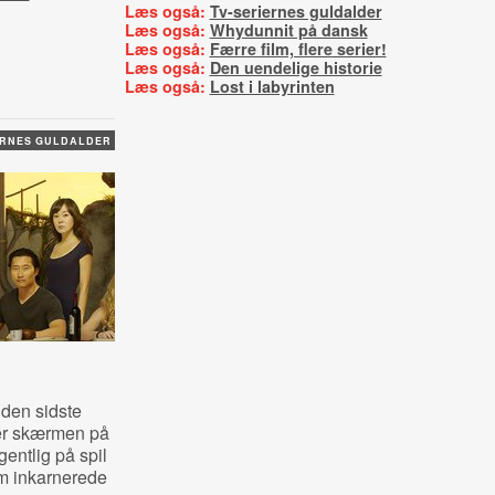
Læs også:
Tv-seriernes guldalder
Læs også:
Whydunnit på dansk
Læs også:
Færre film, flere serier!
Læs også:
Den uendelige historie
Læs også:
Lost i labyrinten
ERNES GULDALDER
 den sidste
er skærmen på
entlig på spil
om inkarnerede