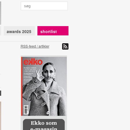
awards 2025
shortlist
RSS-feed / artikler
R