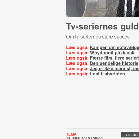
Tv-seriernes guld
Om tv-seriernes store succes
Læs også:
Kampen om sofavælge
Læs også:
Whydunnit på dansk
Læs også:
Færre film, flere serier
Læs også:
Den uendelige historie
Læs også:
Jeg er ikke marxist, me
Læs også:
Lost i labyrinten
TEMA
TV-SERI
13. SEP. 2010 | 08:00