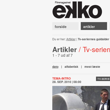
forside
artikler
Du er her:
Artikler
|
Tv-seriernes guldalder
Artikler
/ Tv-serie
1 - 7 ud af 7
dato
|
alfabetisk
|
mest læste
TEMA-INTRO
TV-SERI
28. SEP. 2010 | 08:00