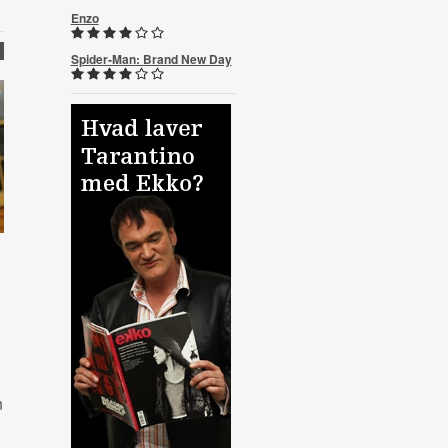
Enzo
R
Spider-Man: Brand New Day
,
n