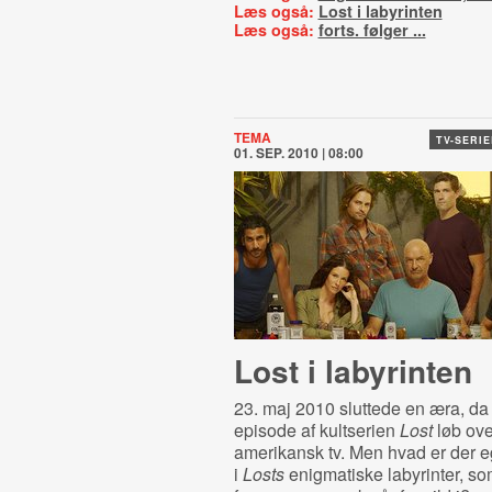
Læs også:
Lost i labyrinten
Læs også:
forts. følger ...
TEMA
TV-SERI
01. SEP. 2010 | 08:00
Lost i labyrinten
23. maj 2010 sluttede en æra, da
episode af kultserien
Lost
løb ov
amerikansk tv. Men hvad er der eg
i
Losts
enigmatiske labyrinter, s