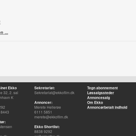
!
n ...
inet Ekko
Sekretariat:
Tegn abonnement
 32, 2. sal
Sekretariat@ekkofilm.dk
Løssalgssteder
nhavn K
Annoncesalg
Annoncer:
Om Ekko
292
Merete Hellerøe
Annoncørbetalt indhold
 8443
6111 5851
merete@ekkofilm.dk
tør:
stensen
Ekko Shortlist:
8838 9292