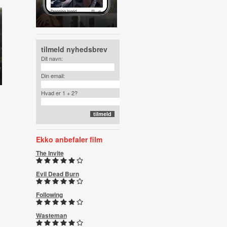
tilmeld nyhedsbrev
Dit navn:
Din email:
Hvad er 1 + 2?
Ekko anbefaler film
The Invite
Evil Dead Burn
Following
Wasteman