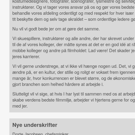
kostumedesignere, fotografer, scenografer, lysmestre og selvfølg
instruktører. Og vi tager vores ansvar på os og gør vores bedste 
behandle vores afdeling ordentligt og med respekt for hver isæ
tit beskytte dem og selv tage skraldet – som ordentlige ledere gø
Nu vil vi godt bede jer om at gøre det samme.
Vi skuespillere, instruktører og alle andre, der har skrevet under 
til de af vores kolleger, der måtte synes at det er en god idé at r
mobbe kolleger og andre på filmholdet: Lad være! Det skader je
jeres karrierer.
Vi vil gerne understrege, at vi ikke vil hænge nogen ud. Det, vi g
ændre på, er en kultur, der stille og roligt er vokset frem igenne
mange år, hvor konkurrencen er blevet større, og de økonomiske
gjort branchen som helhed hårdere at arbejde i.
Slutteligt vil vi sige, at hvis I har lyst til sammen med os at arbejd
skabe verdens bedste filmmiljø, arbejder vi hjertens gerne for
med jer.
Nye underskrifter
Dorte Jacobsen, chefsminkør