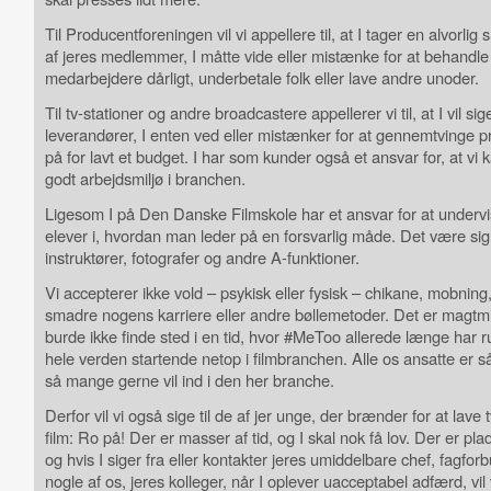
Til Producentforeningen vil vi appellere til, at I tager en alvorli
af jeres medlemmer, I måtte vide eller mistænke for at behandle
medarbejdere dårligt, underbetale folk eller lave andre unoder.
Til tv-stationer og andre broadcastere appellerer vi til, at I vil sig
leverandører, I enten ved eller mistænker for at gennemtvinge p
på for lavt et budget. I har som kunder også et ansvar for, at vi 
godt arbejdsmiljø i branchen.
Ligesom I på Den Danske Filmskole har et ansvar for at undervi
elever i, hvordan man leder på en forsvarlig måde. Det være sig
instruktører, fotografer og andre A-funktioner.
Vi accepterer ikke vold – psykisk eller fysisk – chikane, mobning,
smadre nogens karriere eller andre bøllemetoder. Det er magtm
burde ikke finde sted i en tid, hvor #MeToo allerede længe har ru
hele verden startende netop i filmbranchen. Alle os ansatte er så
så mange gerne vil ind i den her branche.
Derfor vil vi også sige til de af jer unge, der brænder for at lave 
film: Ro på! Der er masser af tid, og I skal nok få lov. Der er plads
og hvis I siger fra eller kontakter jeres umiddelbare chef, fagforb
nogle af os, jeres kolleger, når I oplever uacceptabel adfærd, vil