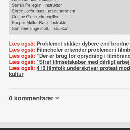
Stefan Pellegrini, instruktør
Søren Jochumsen, art department
Gustav Giese, skuespiller
Kasper Møller Rask, instruktør
Sun Hee Engelstoft, instruktør
Læs også:
Problemet stikker dybere end brodne
Læs også:
Filmchefer erkender problemer i film
Læs også:
”Der er brug for oprydning i filmbran
Læs også:
”Straf filmselskaber med dårligt arbe
Læs også:
415 filmfolk underskriver protest mod
kultur
0 kommentarer