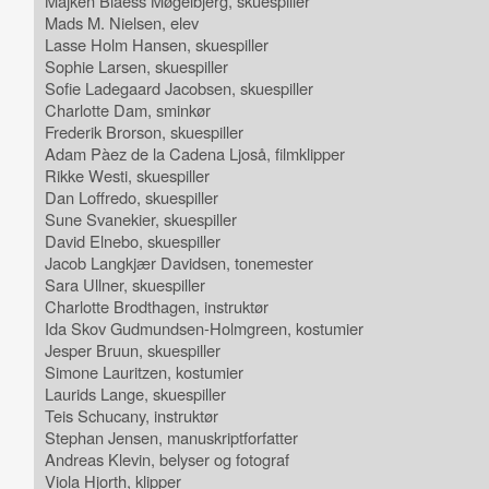
Majken Blaess Møgelbjerg, skuespiller
Mads M. Nielsen, elev
Lasse Holm Hansen, skuespiller
Sophie Larsen, skuespiller
Sofie Ladegaard Jacobsen, skuespiller
Charlotte Dam, sminkør
Frederik Brorson, skuespiller
Adam Pàez de la Cadena Ljoså, filmklipper
Rikke Westi, skuespiller
Dan Loffredo, skuespiller
Sune Svanekier, skuespiller
David Elnebo, skuespiller
Jacob Langkjær Davidsen, tonemester
Sara Ullner, skuespiller
Charlotte Brodthagen, instruktør
Ida Skov Gudmundsen-Holmgreen, kostumier
Jesper Bruun, skuespiller
Simone Lauritzen, kostumier
Laurids Lange, skuespiller
Teis Schucany, instruktør
Stephan Jensen, manuskriptforfatter
Andreas Klevin, belyser og fotograf
Viola Hjorth, klipper