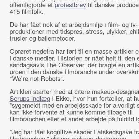
offentligjorde et
protestbrev
til danske produce
415 filmfolk.
De har fået nok af et arbejdsmiljø i film- og tv-
produktioner med tidspres, stress, ulykker, ch
trusler og bøllemetoder.
Oprøret nedefra har ført til en masse artikler 
i danske medier. Historien er nået helt til den
søndagsavis The Observer, der bragte en arti
uroen i den danske filmbranche under overskri
”We’re not Robots”.
Artiklen starter med at citere makeup-designe
Serups indlæg
i Ekko, hvor hun fortæller, at h
”sygemeldt med en arbejdsskade for alvorligt 
kan ikke forvente at kunne komme tilbage til
filmbranchen eller et andet arbejde på fuldtid i
”Jeg har fået kognitive skader i afskedsgave fr
filmbranchen,” skriver makeup-designeren.