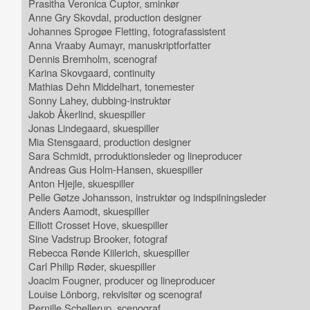
Prasitha Veronica Cuptor, sminkør
Anne Gry Skovdal, production designer
Johannes Sprogøe Fletting, fotografassistent
Anna Vraaby Aumayr, manuskriptforfatter
Dennis Bremholm, scenograf
Karina Skovgaard, continuity
Mathias Dehn Middelhart, tonemester
Sonny Lahey, dubbing-instruktør
Jakob Åkerlind, skuespiller
Jonas Lindegaard, skuespiller
Mia Stensgaard, production designer
Sara Schmidt, prroduktionsleder og lineproducer
Andreas Gus Holm-Hansen, skuespiller
Anton Hjejle, skuespiller
Pelle Gøtze Johansson, instruktør og indspilningsleder
Anders Aamodt, skuespiller
Elliott Crosset Hove, skuespiller
Sine Vadstrup Brooker, fotograf
Rebecca Rønde Kiilerich, skuespiller
Carl Philip Røder, skuespiller
Joacim Fougner, producer og lineproducer
Louise Lönborg, rekvisitør og scenograf
Pernille Schellerup, scenograf