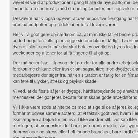
været et væld af produktioner i gang til alle de nye platforme, de
inden for de senere år, med streamingtjenester, net-udgivelser 
Desværre har vi også oplevet, at denne positive fremgang har ført
pres på budgetter og produktioner for at levere varen.
Her vil vi godt gøre opmærksom på, at man ikke får et bedre pro
underbudgettere eller planlægge sin produktion dårligt. Tværtimo
dyrere i sidste ende, når der skal betales overtid og hyres folk in
weekender og aftener for at få tingene til at gå op.
Der må heller ikke – ligesom det gælder for alle andre arbejdspl
forekomme chikane eller trusler om sagsanlæg mod dygtige, ans
medarbejdere der siger fra, når en situation er farlig for en filmar
kan føre til ulykker, stress og psykisk skade.
Vi ved, at de fleste af jer er dygtige, hårdtarbejdende og ansvar
mennesker, der gør jeres bedste for at skabe gode arbejdsforhol
Vil I ikke være søde at hjælpe os med at sige til de af jeres kolle
formår at udvise samme adfærd, at vi faktisk godt ved, hvem I er, 
ikke længere arbejde for jer, hvis I ikke ændrer stil. Det kan ikk
meningen, at mennesker, der bare gør deres arbejde, skal syg
depressioner og stress eller helt forlade branchen, bare fordi cit
skal presses lidt mere.