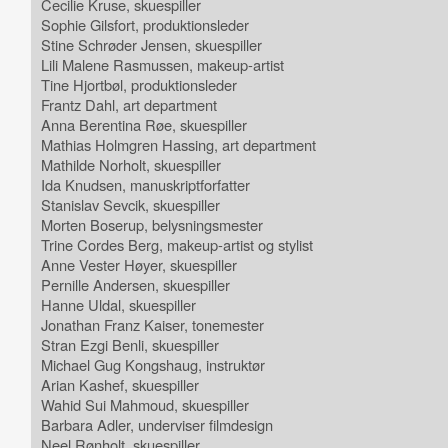
Cecilie Kruse, skuespiller
Sophie Gilsfort, produktionsleder
Stine Schrøder Jensen, skuespiller
Lili Malene Rasmussen, makeup-artist
Tine Hjortbøl, produktionsleder
Frantz Dahl, art department
Anna Berentina Røe, skuespiller
Mathias Holmgren Hassing, art department
Mathilde Norholt, skuespiller
Ida Knudsen, manuskriptforfatter
Stanislav Sevcik, skuespiller
Morten Boserup, belysningsmester
Trine Cordes Berg, makeup-artist og stylist
Anne Vester Høyer, skuespiller
Pernille Andersen, skuespiller
Hanne Uldal, skuespiller
Jonathan Franz Kaiser, tonemester
Stran Ezgi Benli, skuespiller
Michael Gug Kongshaug, instruktør
Arian Kashef, skuespiller
Wahid Sui Mahmoud, skuespiller
Barbara Adler, underviser filmdesign
Neel Rønholt, skuespiller