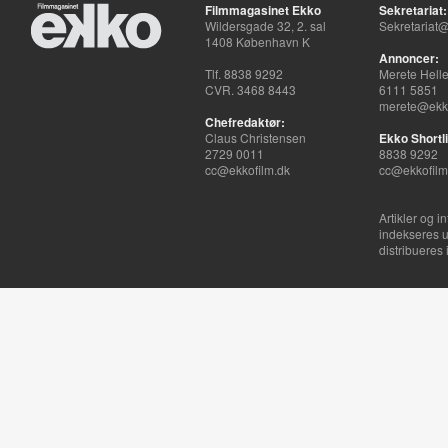
Filmmagasinet Ekko
Sekretariat:
Wildersgade 32, 2. sal
Sekretariat@
1408 København K
Annoncer:
Tlf. 8838 9292
Merete Hell
CVR. 3468 8443
6111 5851
merete@ekko
Chefredaktør:
Claus Christensen
Ekko Shortli
2729 0011
8838 9292
cc@ekkofilm.dk
cc@ekkofilm
Artikler og i
indekseres u
distribueres