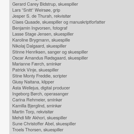
Gerard Carey Bidstrup, skuespiller
Lars ”Snitt” Weirsøe, grip
Jesper S. de Thurah, rekvisitør
Claes Quaade, skuespiller og manuskriptforfatter
Benjamin Ingvorsen, fotograf
Lasse Stage Jensen, skuespiller
Karoline Brygmann, skuespille
Nikolaj Dalgaard, skuespiller
Stinne Henriksen, sanger og skuespiller
Oscar Amandus Rødsgaard, skuespiller
Marianne Færch, sminkør
Patrick Vinje, skuespiller
Stine Monty Freddie, scripter
Giusy Naitana, klipper
Asta Wellejus, digital producer
Ingeborg Børch, operasanger
Carina Rehmeier, sminkør
Kamilla Bjerglind, sminkør
Martin Torp, rekvisitør
Mehdi Mir Akhori, skuespiller
Sune Christoffer Abel, skuespiller
Troels Thorsen, skuespiller