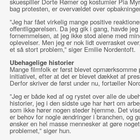
skuespiller Dorte Rømer og kostumier Pia Myr
bag protesten, er overvældet over opbakninge
”Jeg har fået virkelig mange positive reaktione
offentliggørelsen. Da jeg gik i gang, havde jeg
fornemmelsen, at jeg ikke stod alene med min
oplevelser. Men jeg er nok lidt overrasket over,
et så stort problem,” siger Emilie Nordentoft.
Ubehagelige historier
Mange filmfolk er først blevet opmærksomme 
initiativet, efter at det er blevet dækket af pre
Derfor skriver de først under nu, fortæller Nor
”Jeg er både ked af og rystet over alle de ube
historier, jeg i den sidste uge har hørt om arbe
som ikke hører nogen steder hjemme. Det viser
er behov for nogle ændringer i branchen, og g
ønsker en hel masse mennesker at gøre noget
problemet,” siger hun.