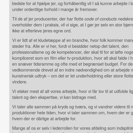
bedste for at hjælpe jer, og forhåbentlig vil I så kunne arbejde i
under ordentlige forhold i mange år fremover.
Til de af jer producenter, der har flotte
code of conducts
nedskre
overholder dem i praksis, vil vi sige, at I gør jer selv en stor bjø
ikke at efterleve jeres egne ord.
Vi er lidt af et kludetæppe af en branche, hvor folk kommer mang
steder fra. Alle er vi her, fordi vi besidder netop det talent, den
professionalisme og de kompetencer, der skal til for at løfte noge
kompliceret som en film eller tv-produktion, hvor alt skal falde i 
en snæver tidsramme og ofte med et begrænset budget. For de 
vedkommende drevet af en indre nødvendighed om at arbejde 
kunstnerisk udtryk – om det er let underholdning eller store flott
vindere.
Vi elsker mest af alt vores arbejde, hvor vi får lov til at udfolde l
talent og den ekspertise, vi kan bidrage med.
Vi taler alle sammen på kryds og tværs, og vi vandrer videre til 
produktioner hele tiden, hvor vi taler sammen om, hvem der er 
hvem der er dårlige at arbejde for.
Mange af os er selv i lederrollen for vores afdeling som indspiln