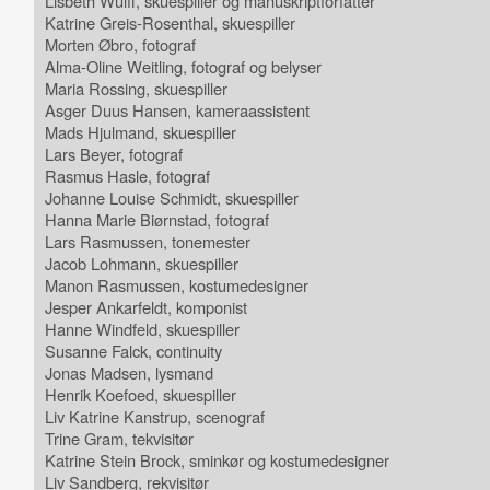
Lisbeth Wulff, skuespiller og manuskriptforfatter
Katrine Greis-Rosenthal, skuespiller
Morten Øbro, fotograf
Alma-Oline Weitling, fotograf og belyser
Maria Rossing, skuespiller
Asger Duus Hansen, kameraassistent
Mads Hjulmand, skuespiller
Lars Beyer, fotograf
Rasmus Hasle, fotograf
Johanne Louise Schmidt, skuespiller
Hanna Marie Biørnstad, fotograf
Lars Rasmussen, tonemester
Jacob Lohmann, skuespiller
Manon Rasmussen, kostumedesigner
Jesper Ankarfeldt, komponist
Hanne Windfeld, skuespiller
Susanne Falck, continuity
Jonas Madsen, lysmand
Henrik Koefoed, skuespiller
Liv Katrine Kanstrup, scenograf
Trine Gram, tekvisitør
Katrine Stein Brock, sminkør og kostumedesigner
Liv Sandberg, rekvisitør