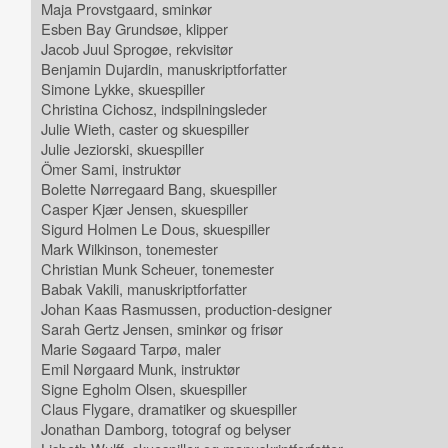
Maja Provstgaard, sminkør
Esben Bay Grundsøe, klipper
Jacob Juul Sprogøe, rekvisitør
Benjamin Dujardin, manuskriptforfatter
Simone Lykke, skuespiller
Christina Cichosz, indspilningsleder
Julie Wieth, caster og skuespiller
Julie Jeziorski, skuespiller
Ömer Sami, instruktør
Bolette Nørregaard Bang, skuespiller
Casper Kjær Jensen, skuespiller
Sigurd Holmen Le Dous, skuespiller
Mark Wilkinson, tonemester
Christian Munk Scheuer, tonemester
Babak Vakili, manuskriptforfatter
Johan Kaas Rasmussen, production-designer
Sarah Gertz Jensen, sminkør og frisør
Marie Søgaard Tarpø, maler
Emil Nørgaard Munk, instruktør
Signe Egholm Olsen, skuespiller
Claus Flygare, dramatiker og skuespiller
Jonathan Damborg, totograf og belyser