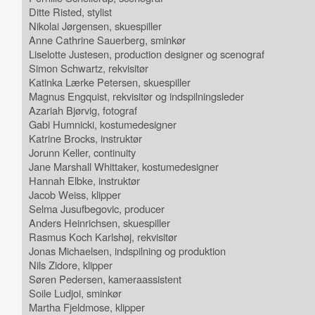
Ditte Risted, stylist
Nikolai Jørgensen, skuespiller
Anne Cathrine Sauerberg, sminkør
Liselotte Justesen, production designer og scenograf
Simon Schwartz, rekvisitør
Katinka Lærke Petersen, skuespiller
Magnus Engquist, rekvisitør og indspilningsleder
Azariah Bjørvig, fotograf
Gabi Humnicki, kostumedesigner
Katrine Brocks, instruktør
Jorunn Keller, continuity
Jane Marshall Whittaker, kostumedesigner
Hannah Elbke, instruktør
Jacob Weiss, klipper
Selma Jusufbegovic, producer
Anders Heinrichsen, skuespiller
Rasmus Koch Karlshøj, rekvisitør
Jonas Michaelsen, indspilning og produktion
Nils Zidore, klipper
Søren Pedersen, kameraassistent
Soile Ludjoi, sminkør
Martha Fjeldmose, klipper