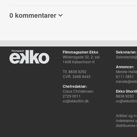
0 kommentarer
Filmmagasinet Ekko
Sekretariat:
Wildersgade 32, 2. sal
Sekretariat@
1408 København K
Annoncer:
Tlf. 8838 9292
Merete Hell
CVR. 3468 8443
6111 5851
merete@ekko
Chefredaktør:
Claus Christensen
Ekko Shortli
2729 0011
8838 9292
cc@ekkofilm.dk
cc@ekkofilm
Artikler og i
indekseres u
distribueres