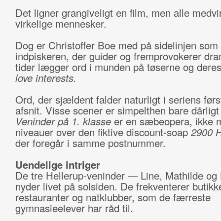
Det ligner grangiveligt en film, men alle medv
virkelige mennesker.
Dog er Christoffer Boe med på sidelinjen som
indpiskeren, der guider og fremprovokerer dram
tider lægger ord i munden på tøserne og dere
love interests.
Ord, der sjældent falder naturligt i seriens førs
afsnit. Visse scener er simpelthen bare dårligt
Veninder på 1. klasse
er en sæbeopera, ikke 
niveauer over den fiktive discount-soap
2900 H
der foregår i samme postnummer.
Uendelige intriger
De tre Hellerup-veninder — Line, Mathilde og
nyder livet på solsiden. De frekventerer butikk
restauranter og natklubber, som de færreste
gymnasieelever har råd til.