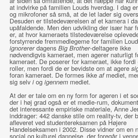
år siden så omfattende, at det næppe har kun
at indvirke på familien Louds hverdag. I dag e
og mikrofoner så små, at de let lader sig overs
Desuden er tilstedeværelsen af et kamera i d
upåfaldende. Men den udvikling der især har f
er, at hvor kameraets tilstedeværelse opleved
forstyrrende fremmedlegeme for familien Loud
ignorerer
dagens
Big Brother
-deltagere ikke
nødvendigvis kameraet, men agerer naturligt f
kameraet. De poserer for kameraet, ikke fordi 
roller, men fordi de er bevidste om at agere
si
foran kameraet. De formes ikke
af
mediet, me
sig selv
i
og
igennem
mediet.
At der er tale om en ny form for ageren i et so
der i høj grad også er et medie-rum, dokument
det interessante empiriske materiale, Anne Je
inddrager: 442 danske stile om reality-tv, der 
afleveret ved studentereksamen på Højere
Handelseksamen i 2002. Disse vidner om en n
social og kulturel dannelse, der foregår i ven