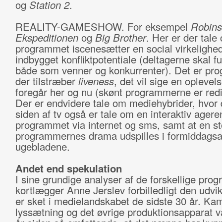
og
Station 2
.
REALITY-GAMESHOW. For eksempel
Robin
Ekspeditionen
og
Big Brother
. Her er der tale
programmet iscenesætter en social virkeligh
indbygget konfliktpotentiale (deltagerne skal f
både som venner og konkurrenter). Det er pr
der tilstræber
liveness
, det vil sige en oplevels
foregår her og nu (skønt programmerne er red
Der er endvidere tale om mediehybrider, hvor 
siden af tv også er tale om en interaktiv ager
programmet via internet og sms, samt at en sto
programmernes drama udspilles i formiddagsa
ugebladene.
Andet end spekulation
I sine grundige analyser af de forskellige pro
kortlægger Anne Jerslev forbilledligt den udvik
er sket i medielandskabet de sidste 30 år. Ka
lyssætning og det øvrige produktionsapparat va