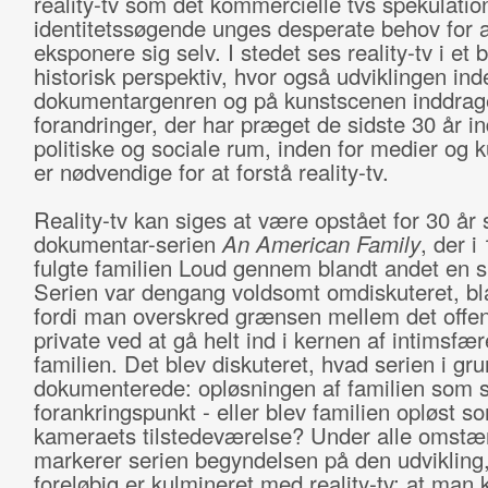
reality-tv som det kommercielle tvs spekulation
identitetssøgende unges desperate behov for a
eksponere sig selv. I stedet ses reality-tv i et 
historisk perspektiv, hvor også udviklingen ind
dokumentargenren og på kunstscenen inddrag
forandringer, der har præget de sidste 30 år in
politiske og sociale rum, inden for medier og k
er nødvendige for at forstå reality-tv.
Reality-tv kan siges at være opstået for 30 år
dokumentar-serien
An American Family
, der i
fulgte familien Loud gennem blandt andet en s
Serien var dengang voldsomt omdiskuteret, bl
fordi man overskred grænsen mellem det offen
private ved at gå helt ind i kernen af intimsfær
familien. Det blev diskuteret, hvad serien i gr
dokumenterede: opløsningen af familien som s
forankringspunkt - eller blev familien opløst so
kameraets tilstedeværelse? Under alle omstæ
markerer serien begyndelsen på den udvikling,
foreløbig er kulmineret med reality-tv: at man 