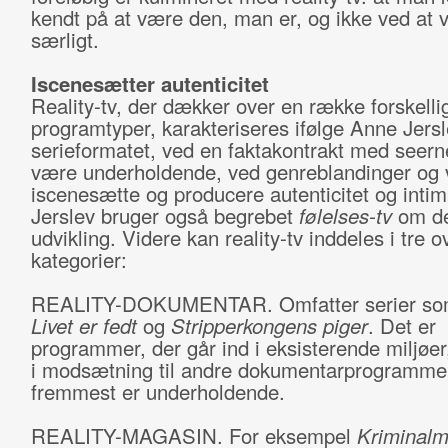
kendt på at være den, man er, og ikke ved at 
særligt.
Iscenesætter autenticitet
Reality-tv, der dækker over en række forskelli
programtyper, karakteriseres ifølge Anne Jers
serieformatet, ved en faktakontrakt med seern
være underholdende, ved genreblandinger og 
iscenesætte og producere autenticitet og intim
Jerslev bruger også begrebet
følelses-tv
om d
udvikling. Videre kan reality-tv inddeles i tre 
kategorier:
REALITY-DOKUMENTAR. Omfatter serier s
Livet er fedt
og
Stripperkongens piger
. Det er
programmer, der går ind i eksisterende miljøe
i modsætning til andre dokumentarprogrammer
fremmest er underholdende.
REALITY-MAGASIN. For eksempel
Kriminalm