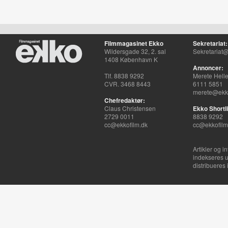
Filmmagasinet Ekko
Sekretariat:
Wildersgade 32, 2. sal
Sekretariat@
1408 København K
Annoncer:
Tlf. 8838 9292
Merete Hell
CVR. 3468 8443
6111 5851
merete@ekko
Chefredaktør:
Claus Christensen
Ekko Shortli
2729 0011
8838 9292
cc@ekkofilm.dk
cc@ekkofilm
Artikler og i
indekseres u
distribueres