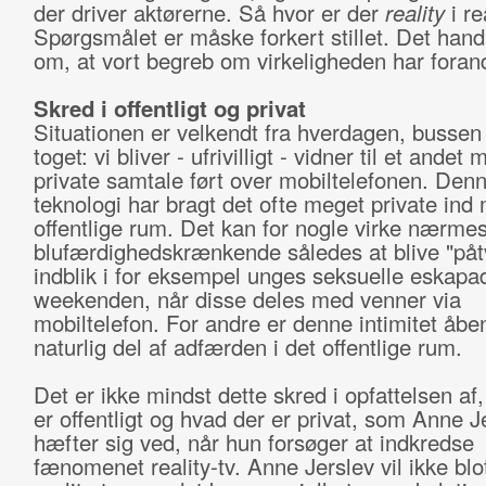
der driver aktørerne. Så hvor er der
reality
i re
Spørgsmålet er måske forkert stillet. Det hand
om, at vort begreb om virkeligheden har forand
Skred i offentligt og privat
Situationen er velkendt fra hverdagen, bussen 
toget: vi bliver - ufrivilligt - vidner til et ande
private samtale ført over mobiltelefonen. Den
teknologi har bragt det ofte meget private ind m
offentlige rum. Det kan for nogle virke nærmes
blufærdighedskrænkende således at blive "påt
indblik i for eksempel unges seksuelle eskapad
weekenden, når disse deles med venner via
mobiltelefon. For andre er denne intimitet åbe
naturlig del af adfærden i det offentlige rum.
Det er ikke mindst dette skred i opfattelsen af
er offentligt og hvad der er privat, som Anne J
hæfter sig ved, når hun forsøger at indkredse
fænomenet reality-tv. Anne Jerslev vil ikke blo