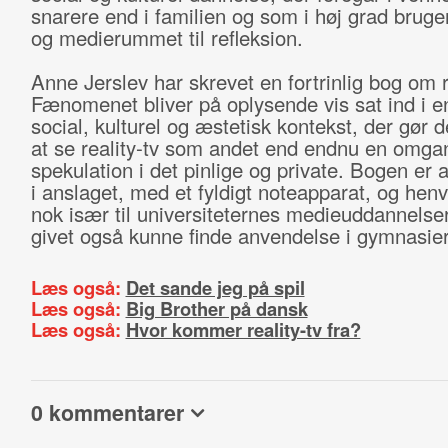
snarere end i familien og som i høj grad brug
og medierummet til refleksion.
Anne Jerslev har skrevet en fortrinlig bog om re
Fænomenet bliver på oplysende vis sat ind i en
social, kulturel og æstetisk kontekst, der gør d
at se reality-tv som andet end endnu en omga
spekulation i det pinlige og private. Bogen er
i anslaget, med et fyldigt noteapparat, og hen
nok især til universiteternes medieuddannelser
givet også kunne finde anvendelse i gymnasie
Læs også:
Det sande jeg på spil
Læs også:
Big Brother på dansk
Læs også:
Hvor kommer reality-tv fra?
0 kommentarer