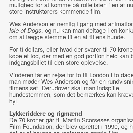
mulighed for at komme på rollelisten i en af n
store instruktørers kommende film.
Wes Anderson er nemlig i gang med animation
Isle of Dogs
, og nu kan man deltage i en konk
om at lægge stemme til en af titlens hunde.
For ti dollars, eller hvad der svarer til 70 kron
købe et lod, der med en god portion held kan b
indgangsbillet til den store oplevelse.
Vinderen får en rejse for to til London i to dag
man møder Wes Anderson og får en rundvisni
filmens set. Derudover skal man indspille
hundestemmen, som det bemærkes kan kræve
hyl.
Lykkeriddere og rigmænd
De 70 kroner går til Martin Scorseses organis
Film Foundation, der blev oprettet i 1990, og 
det er at bevare og restaurere gamle film.