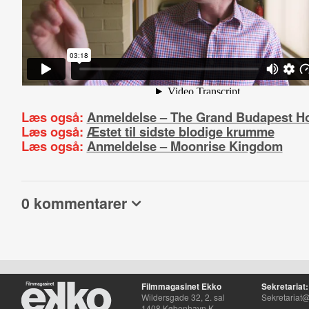
Læs også:
Anmeldelse – The Grand Budapest Ho
Læs også:
Æstet til sidste blodige krumme
Læs også:
Anmeldelse – Moonrise Kingdom
0 kommentarer
Filmmagasinet Ekko
Sekretariat:
Wildersgade 32, 2. sal
Sekretariat@
1408 København K