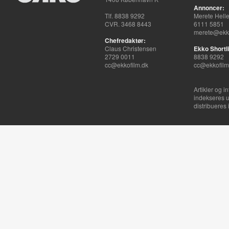
Annoncer:
Tlf. 8838 9292
Merete Hell
CVR. 3468 8443
6111 5851
merete@ekko
Chefredaktør:
Claus Christensen
Ekko Shortli
2729 0011
8838 9292
cc@ekkofilm.dk
cc@ekkofilm
Artikler og i
indekseres u
distribueres