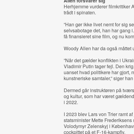
Allen forsvarer sig
Herhjemme vurderer filmkritiker 
trådt i spinaten.
”Han gør ikke livet nemt for sig se
selvsabotage det, han har gang i. 
få finansieret sine film, og nu ko
Woody Allen har da også måttet u
”Når det gælder konflikten i Ukrai
Vladimir Putin tager fejl. Den krig,
uanset hvad politikere har gjort, 
kunstneriske samtaler,” siger han
Dermed går instruktøren på tværs 
og kultur, som har været gældend
i 2022.
I 2023 blev Lars von Trier ramt af
statsminister Mette Frederiksens
Volodymyr Zelenskyj i København,
cockpittet på et F-16-kampfly.