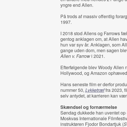
yngre end Allen.
På trods af massiv offentlig forarge
1997.
I 2018 stod Allens og Farrows fæ
gentog anklagen om, at Allen hav
hun var syv år. Anklagen, som All
gange uden dom, men sagen ble
Allen v. Farrow
i 2021.
Efterfølgende blev Woody Allen 
Hollywood, og Amazon ophævede
Hans seneste film er derfor produc
nummer 50,
Lykketræf
fra 2023, f
selv antydet, at karrieren kan væ
Skændsel og fornærmelse
Søndag dukkede han uventet op og 
Moskvas Internationale Filmfestiva
instruktøren Fjodor Bondartjuk (
S