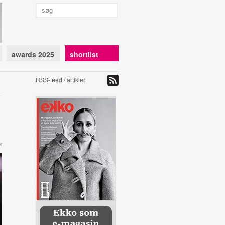
awards 2025
shortlist
RSS-feed / artikler
r