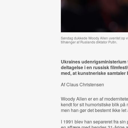
Søndag dukkede Woody Allen uventet op via 
tilhænger af Ruslands diktator Putin.
Ukraines udenrigsministerium 
deltagelse i en russisk filmfes
med, at kunstneriske samtaler 
Af Claus Christensen
Woody Allen er en af modernitete
kendt for sit humoristiske blik 
men han gør det bestemt ikke let 
I 1991 blev han separeret fra sin 
en affære med hendes 21-årige ad