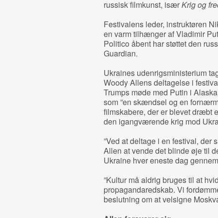
russisk filmkunst, især
Krig og fre
Festivalens leder, instruktøren Ni
en varm tilhænger af Vladimir Put
Politico åbent har støttet den rus
Guardian.
Ukraines udenrigsministerium tag
Woody Allens deltagelse i festiva
Trumps møde med Putin i Alaska.
som ”en skændsel og en fornærm
filmskabere, der er blevet dræbt el
den igangværende krig mod Ukra
”Ved at deltage i en festival, der
Allen at vende det blinde øje til
Ukraine hver eneste dag gennem el
”Kultur må aldrig bruges til at hv
propagandaredskab. Vi fordømmer
beslutning om at velsigne Moskvas