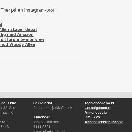
 Trier på en Instagram-profil.
f
llen skaber debat
orlig med Amazon
sit første tv-interview
 mod Woody Allen
inet Ekko
Sekretariat:
Tegn abonnement
 32, 2. sal
Sekretariat@ekkofilm.dk
Løssalgssteder
nhavn K
Annoncesalg
Annoncer:
Om Ekko
292
Merete Hellerøe
Annoncørbetalt indhold
 8443
6111 5851
merete@ekkofilm.dk