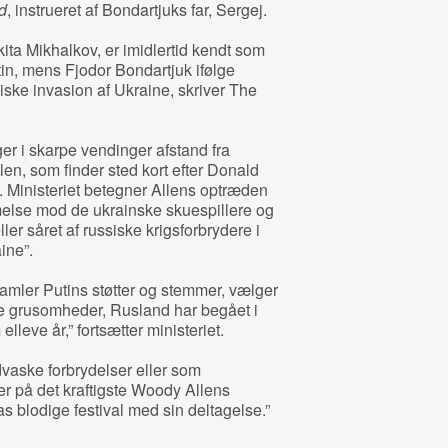
d
, instrueret af Bondartjuks far, Sergej.
kita Mikhalkov, er imidlertid kendt som
in, mens Fjodor Bondartjuk ifølge
siske invasion af Ukraine, skriver The
er i skarpe vendinger afstand fra
len, som finder sted kort efter Donald
 Ministeriet betegner Allens optræden
else mod de ukrainske skuespillere og
ler såret af russiske krigsforbrydere i
ine”.
 samler Putins støtter og stemmer, vælger
 de grusomheder, Rusland har begået i
leve år,” fortsætter ministeriet.
idvaske forbrydelser eller som
 på det kraftigste Woody Allens
 blodige festival med sin deltagelse.”