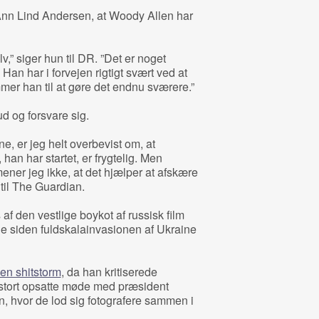
Ann Lind Andersen, at Woody Allen har
lv,” siger hun til DR. ”Det er noget
Han har i forvejen rigtigt svært ved at
mmer han til at gøre det endnu sværere.”
d og forsvare sig.
ne, er jeg helt overbevist om, at
 han har startet, er frygtelig. Men
mener jeg ikke, at det hjælper at afskære
 til The Guardian.
af den vestlige boykot af russisk film
e siden fuldskalainvasionen af Ukraine
en shitstorm
, da han kritiserede
 stort opsatte møde med præsident
 hvor de lod sig fotografere sammen i