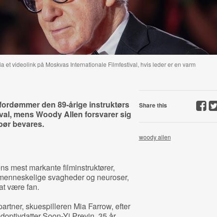
et videolink på Moskvas Internationale Filmfestival, hvis leder er en varm
fordømmer den 89-årige instruktørs
Share this
tival, mens Woody Allen forsvarer sig
bør bevares.
woody allen
ns mest markante filminstruktører,
på menneskelige svagheder og neuroser,
at være fan.
partner, skuespilleren Mia Farrow, efter
optivdatter Soon-Yi Previn, 35 år