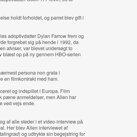
lse holdt forholdet, og parret blev gift i
lles adoptivdatter Dylan Farrow frem og
de forgrebet sig på hende i 1992, da
en afviser, var blevet undersøgt to
v blæst op på ny gennem HBO-serien
nærmest persona non grata i
 en filmkontrakt med ham.
eret og indspillet i Europa. Film
ik pæne anmeldelser, men Allen har
re ved vejs ende.
af alle steder i et video-interview på
l. Her blev Allen interviewet af
talingrad
) og udtrykte sin begejstring for