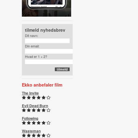
tilmeld nyhedsbrev
Dit navn:
Din email:
Hvad er 1 + 2?
Ekko anbefaler film
The Invite
Evil Dead Burn
Following
Wasteman