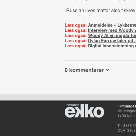
”Russian lives matter also,” skrev
Læs også:
Anmeldelse – Lykketræ
Læs også:
Interview med Woody A
Læs også:
Woody Allen indgår f
Læs også:
Dylan Farrow taler ud i 
Læs også:
Digital lynchstemning
0 kommentarer
Filmmagas
Wildersgade
1408 Købe
Tlf. 8838 9
CVR. 3468