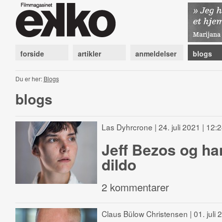
forside
artikler
anmeldelser
blogs
Du er her:
Blogs
blogs
Las Dyhrcrone
| 24. juli 2021 | 12:
Jeff Bezos og ha
dildo
2 kommentarer
Claus Bülow Christensen
| 01. juli