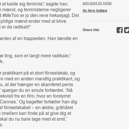
t at kalde sig feminist,” sagde han.
selv-bord for hvide
n mænd, og feministerne negligerer
Se flere indlæg
 #MeToo er jo den rene heksejagt. Det
kyldige mænd ender med at blive
er da radikalt!”
Share this
 kanten af en trappesten. Han tændte en
ting, som er langt mere radikale,”
k.
r praktikant på et stort filmselskab, og
fe med en anden mandlig praktikant, og
 at der hænger en skamferet penis
’ spørger du en smule forfærdet. ’Nå
ekvisit fra en film, hvor en forstyrret
 Cannes.’ Og bagefter fortæller han dig
af filmselskabet – en ældre, gråhåret
ellem kan finde på at give dig et
 skal du nu bare tage med et smil,’
e.