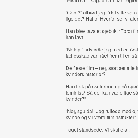
”Hvad så?” sagde han uanfægtet. 
”Cool?” afbrød jeg, ”det ville sgu
lige det? Hallo! Hvorfor ser vi ald
Han blev tavs et øjeblik. ”Fordi f
han lavt.
”Netop!” udstødte jeg med en røst
fællesskab var nået frem til en s
De fleste film – nej, stort set all
kvinders historier?
Han trak på skuldrene og så spørg
feminist? Så der kan være lige 
kvinder?”
”Nej, sgu da!” Jeg rullede med øjn
kvinde og vil være filminstruktør.”
Toget standsede. Vi skulle af.