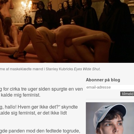
erne af maskeklædte mænd i Stanley Kubricks
Eyes Wide Shut
.
Abonner på blog
g for cirka tre uger siden spurgte en ven
 kalde mig feminist.
ing, hallo! Hvem gør ikke det?” skyndte
alde sig feminist, er det ikke lidt
lagde panden mod den fedtede togrude,