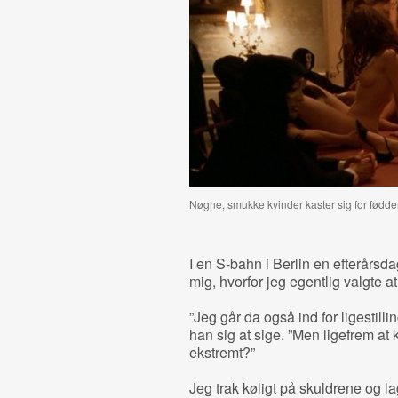
Nøgne, smukke kvinder kaster sig for fødd
I en S-bahn i Berlin en efterårsda
mig, hvorfor jeg egentlig valgte at
”Jeg går da også ind for ligestill
han sig at sige. ”Men ligefrem at k
ekstremt?”
Jeg trak køligt på skuldrene og 