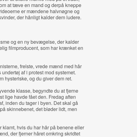
r om at tæve en mand og derpå kneppe
videoerne er mændene halvnøgne og
kvinder, der hånligt kalder dem ludere.
isme og en ny bevægelse, der kalder
lig filmproducent, som har krænket en
nisterne, frelste, vrede mænd med hår
undertøj af i protest mod systemet.
 hysteriske, og du giver dem ret.
 syvende klasse, begyndte du at fjerne
st lige havde fået den. Fredag aften
af, inden du tager i byen. Det skal gå
 på skinnebenet, det bløder lidt, men
r klamt, hvis du har hår på benene eller
d, der fjerner håret omkring skridtet