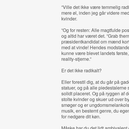
”Ville det ikke være temmelig rad
mere øl, inden jeg går videre me
kvinder.
”Og for resten: Alle magtfulde pos
og altid har været det. ”Grab them
præsidentkandidat om mænd kort i
med at vinde! Hendes modstander,
kunne være blevet landets første,
reality-stjerne.”
Er det ikke radikalt?
Eller forestil dig, at du går på g
statuer, og på alle piedestalerne 
solidt placeret. Og på ryggen af d
stolte kvinder og skuer ud over b
smøger og er ungdomsmelankolsk, l
musik, en bestemt genre, du egent
for nedgøre dit køn.
Måske har du det lidt ambivalent