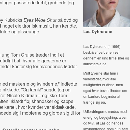
inger passerede forbi, grublede jeg
ey Kubricks
Eyes Wide Shut
på dvd og
il noget elektronisk musik, han kendte,
efulde og pisseunge.
Las Dyhrcrone
Las Dyhrcrone (f. 1996)
beskriver verdenen set
 ung Tom Cruise træder ind i et
gennem en ung filmelsker og
rdådigt bal, hvor alle gæsterne er
kunstners øjne.
nder kaster sig for mændenes fødder.
Midt tyverne står hun i
vadestedet, hvor alle
 med maskerne og kvinderne,” indledte
muligheder er åbne, men
 nikkede. ”Og tænk!” sagde jeg og
også hvor bevidstheden om
æret Nicole Kidman – og ikke Tom
en karriere begynder at
ften, iklædt fløjlshandsker og kappe,
trænge sig på.
det kartel, hvor kvinder var tildækkede,
Udfordringerne mødes med
de sig i møblerne og gjorde sig til for
energi og begejstring, tøven
og tvivl, af Las og hendes
jævnaldrende, som hun selv