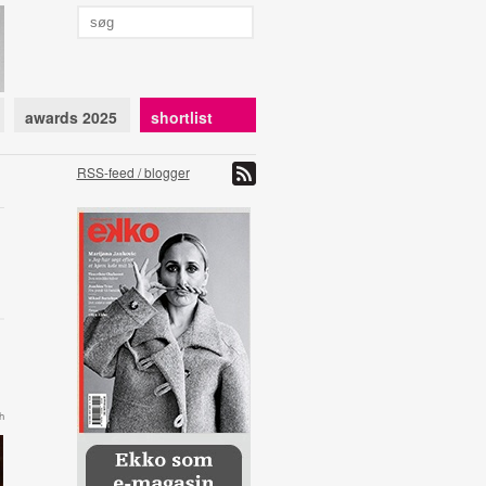
awards 2025
shortlist
RSS-feed / blogger
h