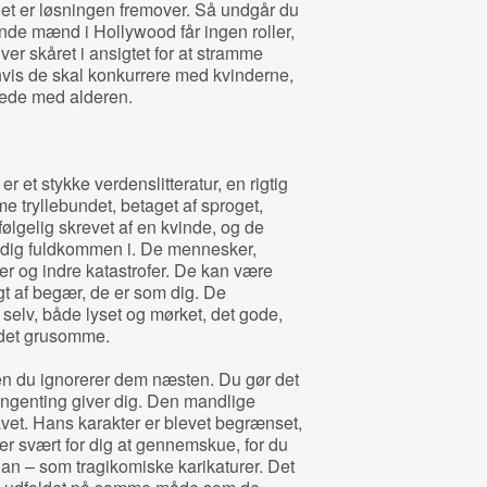
det er løsningen fremover. Så undgår du
ende mænd i Hollywood får ingen roller,
er skåret i ansigtet for at stramme
hvis de skal konkurrere med kvinderne,
xede med alderen.
 et stykke verdenslitteratur, en rigtig
e tryllebundet, betaget af sproget,
følgelig skrevet af en kvinde, og de
u dig fuldkommen i. De mennesker,
er og indre katastrofer. De kan være
t af begær, de er som dig. De
g selv, både lyset og mørket, det gode,
 det grusomme.
n du ignorerer dem næsten. Du gør det
 ingenting giver dig. Den mandlige
vet. Hans karakter er blevet begrænset,
 er svært for dig at gennemskue, for du
ådan – som tragikomiske karikaturer. Det