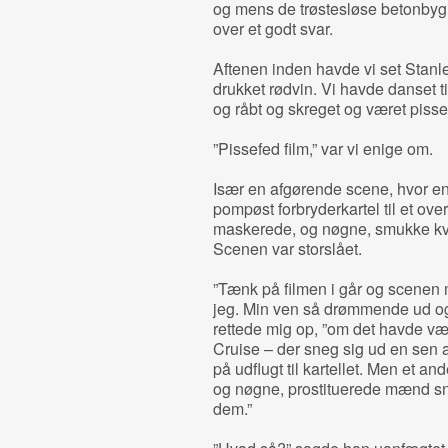
og mens de trøstesløse betonbygn
over et godt svar.
Aftenen inden havde vi set Stanl
drukket rødvin. Vi havde danset t
og råbt og skreget og været piss
”Pissefed film,” var vi enige om.
Især en afgørende scene, hvor en
pompøst forbryderkartel til et ove
maskerede, og nøgne, smukke kvi
Scenen var storslået.
”Tænk på filmen i går og scenen
jeg. Min ven så drømmende ud og
rettede mig op, ”om det havde v
Cruise – der sneg sig ud en sen a
på udflugt til kartellet. Men et an
og nøgne, prostituerede mænd snoe
dem.”