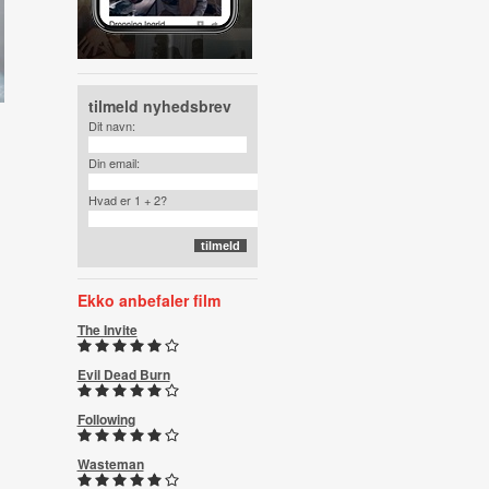
tilmeld nyhedsbrev
Dit navn:
Din email:
Hvad er 1 + 2?
Ekko anbefaler film
The Invite
Evil Dead Burn
Following
Wasteman