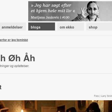
anmeldelser
blogs
om ekko
shop
erfor er jeg feminist
Æh Øh Åh
ninger og opfattelser.
t
Foto | Larry Smit