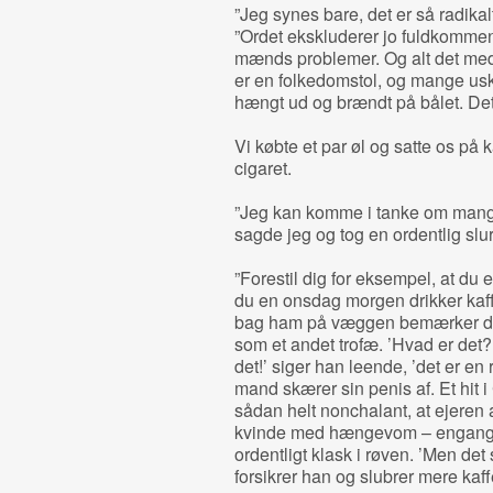
”Jeg synes bare, det er så radikal
”Ordet ekskluderer jo fuldkomme
mænds problemer. Og alt det med
er en folkedomstol, og mange us
hængt ud og brændt på bålet. Det 
Vi købte et par øl og satte os på
cigaret.
”Jeg kan komme i tanke om mange 
sagde jeg og tog en ordentlig slur
”Forestil dig for eksempel, at du e
du en onsdag morgen drikker kaf
bag ham på væggen bemærker du,
som et andet trofæ. ’Hvad er det?
det!’ siger han leende, ’det er en r
mand skærer sin penis af. Et hit i
sådan helt nonchalant, at ejeren 
kvinde med hængevom – engang im
ordentligt klask i røven. ’Men det
forsikrer han og slubrer mere kaff