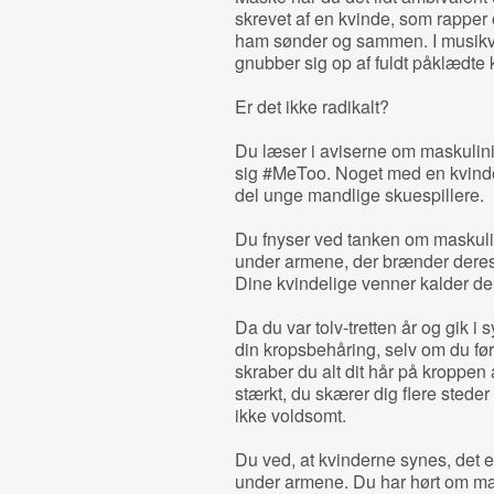
skrevet af en kvinde, som rappe
ham sønder og sammen. I musik
gnubber sig op af fuldt påklædte 
Er det ikke radikalt?
Du læser i aviserne om maskulin
sig #MeToo. Noget med en kvinde
del unge mandlige skuespillere.
Du fnyser ved tanken om maskuli
under armene, der brænder deres 
Dine kvindelige venner kalder dem
Da du var tolv-tretten år og gik i
din kropsbehåring, selv om du før
skraber du alt dit hår på kroppen 
stærkt, du skærer dig flere steder
ikke voldsomt.
Du ved, at kvinderne synes, det e
under armene. Du har hørt om mæn