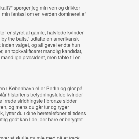
ikalt?” spørger jeg min ven og drikker
d min fantasi om en verden domineret af
ter er styret af gamle, halvfede kvinder
 by the balls,” udtalte en amerikansk
nden valget, og alligevel endte hun
 en topkvalificeret mandlig kandidat,
 mandlige præsident, men tabte til en
aden i København eller Berlin og glor på
står historiens betydningsfulde kvinder
e irrede stridhingste i bronze sidder
yen, og mens du går tur og ryger
ytter du i dine høretelefoner til tidens
lig godt kan lide, der bare er berygtet
 over at skulle mumle med på et
track
,