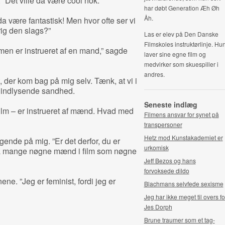
”Det ville da være cool nok.”
har døbt Generation Æh Øh
Åh.
 da være fantastisk! Men hvor ofte ser vi
rig den slags?”
Las er elev på Den Danske
Filmskoles instruktørlinje. Hu
ilmen er instrueret af en mand,” sagde
laver sine egne film og
medvirker som skuespiller i
andres.
, der kom bag på mig selv. Tænk, at vi i
å indlysende sandhed.
Seneste indlæg
e film – er instrueret af mænd. Hvad med
Filmens ansvar for synet på
transpersoner
Hetz mod Kunstakademiet er
ende på mig. ”Er det derfor, du er
urkomisk
så mange nøgne mænd i film som nøgne
Jeff Bezos og hans
forvoksede dildo
ene. ”Jeg er feminist, fordi jeg er
Blachmans selvfede sexisme
Jeg har ikke meget til overs fo
Jes Dorph
Brune traumer som et tag-