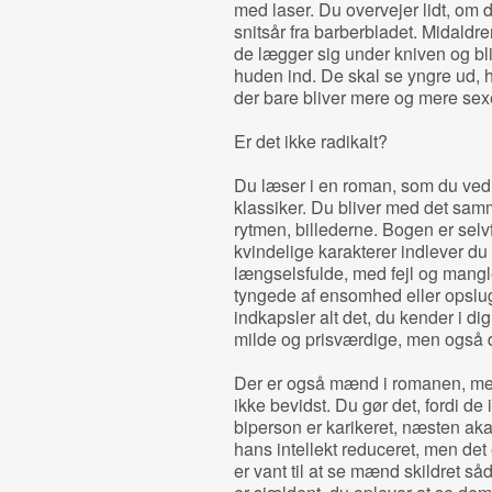
med laser. Du overvejer lidt, om 
snitsår fra barberbladet. Midaldr
de lægger sig under kniven og bliv
huden ind. De skal se yngre ud, 
der bare bliver mere og mere se
Er det ikke radikalt?
Du læser i en roman, som du ved er
klassiker. Du bliver med det samm
rytmen, billederne. Bogen er selv
kvindelige karakterer indlever d
længselsfulde, med fejl og mangl
tyngede af ensomhed eller opslug
indkapsler alt det, du kender i di
milde og prisværdige, men også
Der er også mænd i romanen, me
ikke bevidst. Du gør det, fordi de
biperson er karikeret, næsten aka
hans intellekt reduceret, men det
er vant til at se mænd skildret s