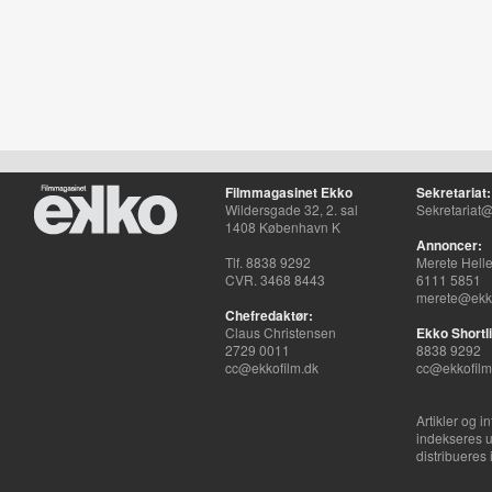
Filmmagasinet Ekko
Sekretariat:
Wildersgade 32, 2. sal
Sekretariat@
1408 København K
Annoncer:
Tlf. 8838 9292
Merete Hell
CVR. 3468 8443
6111 5851
merete@ekko
Chefredaktør:
Claus Christensen
Ekko Shortli
2729 0011
8838 9292
cc@ekkofilm.dk
cc@ekkofilm
Artikler og i
indekseres u
distribueres