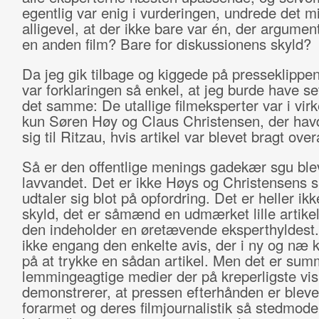
egentlig var enig i vurderingen, undrede det m
alligevel, at der ikke bare var én, der argumen
en anden film? Bare for diskussionens skyld?
Da jeg gik tilbage og kiggede på presseklippen
var forklaringen så enkel, at jeg burde have s
det samme: De utallige filmeksperter var i vir
kun Søren Høy og Claus Christensen, der havd
sig til Ritzau, hvis artikel var blevet bragt overa
Så er den offentlige menings gadekær sgu blev
lavvandet. Det er ikke Høys og Christensens s
udtaler sig blot på opfordring. Det er heller ik
skyld, det er såmænd en udmærket lille artike
den indeholder en øretævende eksperthyldest.
ikke engang den enkelte avis, der i ny og næ k
på at trykke en sådan artikel. Men det er sum
lemmingeagtige medier der på kreperligste vis
demonstrerer, at pressen efterhånden er bleve
forarmet og deres filmjournalistik så stedmoder