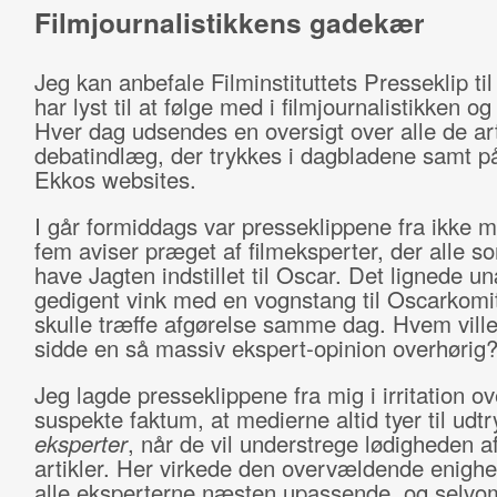
Filmjournalistikkens gadekær
Jeg kan anbefale Filminstituttets Presseklip til 
har lyst til at følge med i filmjournalistikken og
Hver dag udsendes en oversigt over alle de art
debatindlæg, der trykkes i dagbladene samt 
Ekkos websites.
I går formiddags var presseklippene fra ikke 
fem aviser præget af filmeksperter, der alle so
have Jagten indstillet til Oscar. Det lignede un
gedigent vink med en vognstang til Oscarkomi
skulle træffe afgørelse samme dag. Hvem vill
sidde en så massiv ekspert-opinion overhørig
Jeg lagde presseklippene fra mig i irritation ov
suspekte faktum, at medierne altid tyer til udtr
eksperter
, når de vil understrege lødigheden a
artikler. Her virkede den overvældende enigh
alle eksperterne næsten upassende, og selvo