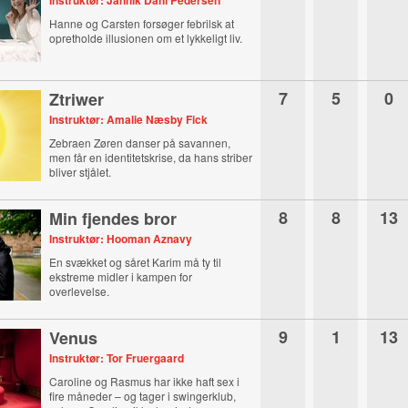
Instruktør: Jannik Dahl Pedersen
Hanne og Carsten forsøger febrilsk at
opretholde illusionen om et lykkeligt liv.
7
5
0
Ztriwer
Instruktør: Amalie Næsby Fick
Zebraen Zøren danser på savannen,
men får en identitetskrise, da hans striber
bliver stjålet.
8
8
13
Min fjendes bror
Instruktør: Hooman Aznavy
En svækket og såret Karim må ty til
ekstreme midler i kampen for
overlevelse.
9
1
13
Venus
Instruktør: Tor Fruergaard
Caroline og Rasmus har ikke haft sex i
fire måneder – og tager i swingerklub,