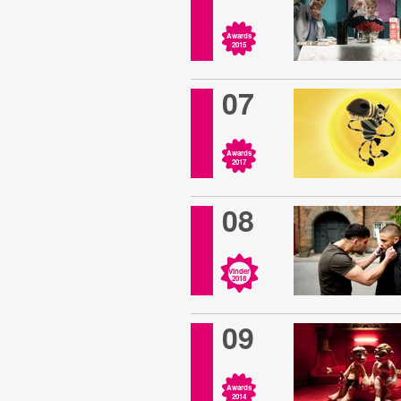
Awards
2015
07
Awards
2017
08
Vinder
2018
09
Awards
2014