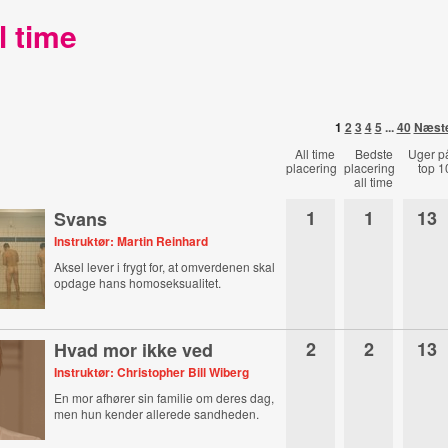
l time
1
2
3
4
5
...
40
Næst
All time
Bedste
Uger p
placering
placering
top 1
all time
1
1
13
Svans
Instruktør: Martin Reinhard
Aksel lever i frygt for, at omverdenen skal
opdage hans homoseksualitet.
2
2
13
Hvad mor ikke ved
Instruktør: Christopher Bill Wiberg
En mor afhører sin familie om deres dag,
men hun kender allerede sandheden.