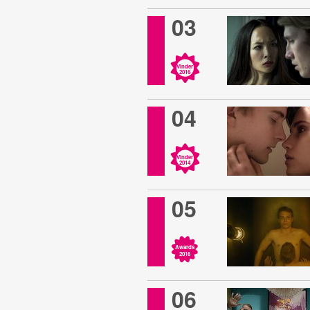
03
Vinder
2016
04
Vinder
2014
05
Awards
2016
06