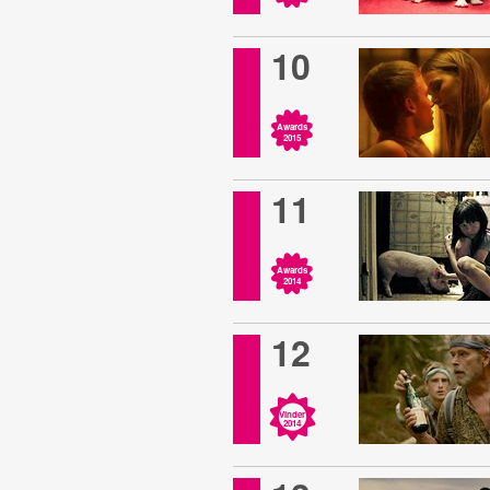
10
Awards
2015
11
Awards
2014
12
Vinder
2014