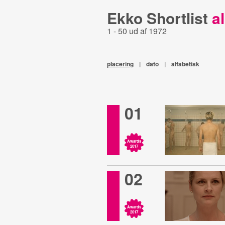
Ekko Shortlist
al
1 - 50 ud af 1972
placering
|
dato
|
alfabetisk
01
Awards
2017
02
Awards
2017