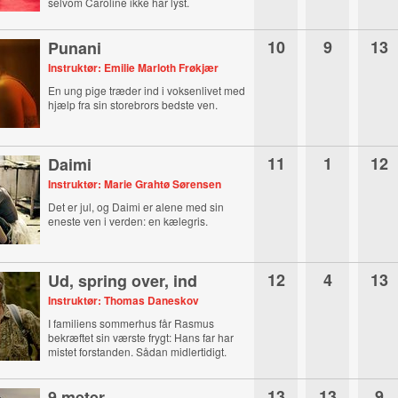
selvom Caroline ikke har lyst.
10
9
13
Punani
Instruktør: Emilie Marloth Frøkjær
En ung pige træder ind i voksenlivet med
hjælp fra sin storebrors bedste ven.
11
1
12
Daimi
Instruktør: Marie Grahtø Sørensen
Det er jul, og Daimi er alene med sin
eneste ven i verden: en kælegris.
12
4
13
Ud, spring over, ind
Instruktør: Thomas Daneskov
I familiens sommerhus får Rasmus
bekræftet sin værste frygt: Hans far har
mistet forstanden. Sådan midlertidigt.
13
13
9
9 meter