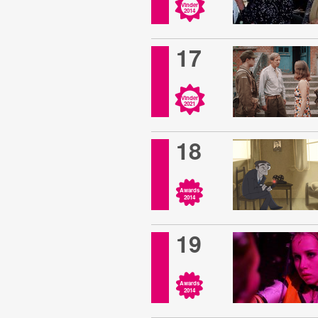
Vinder
2014
17
Vinder
2021
18
Awards
2014
19
Awards
2014