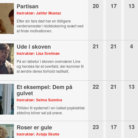
20
17
13
Partisan
Instruktør: Jahfar Muataz
Efter sin fars død har en tidligere
verdensmester i kickboksning svært ved
at finde motivationen.
21
21
4
Ude i skoven
Instruktør: Lisa Svelmøe
På en løbetur i skoven overværer Line
og hendes far et overfald, der kommer til
at ændre deres forhold radikalt.
22
21
13
Et eksempel: Dem på
gulvet
Instruktør: Selma Sunniva
Tilliden til systemet i en lukket psykiatrisk
afdeling bliver sat på prøve.
23
17
13
Roser er gule
Instruktør: Aviaja Skotte