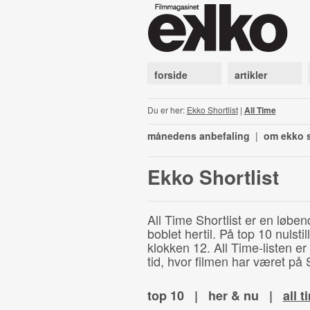
forside
artikler
Du er her:
Ekko Shortlist
|
All Time
månedens anbefaling
|
om ekko s
Ekko Shortlist
All Time Shortlist er en løben
boblet hertil. På top 10 nulst
klokken 12. All Time-listen er
tid, hvor filmen har været på S
top 10
|
her & nu
|
all t