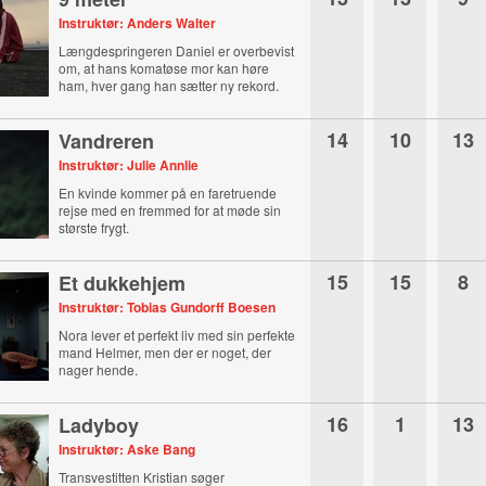
Instruktør: Anders Walter
Længdespringeren Daniel er overbevist
om, at hans komatøse mor kan høre
ham, hver gang han sætter ny rekord.
14
10
13
Vandreren
Instruktør: Julie Annlie
En kvinde kommer på en faretruende
rejse med en fremmed for at møde sin
største frygt.
15
15
8
Et dukkehjem
Instruktør: Tobias Gundorff Boesen
Nora lever et perfekt liv med sin perfekte
mand Helmer, men der er noget, der
nager hende.
16
1
13
Ladyboy
Instruktør: Aske Bang
Transvestitten Kristian søger