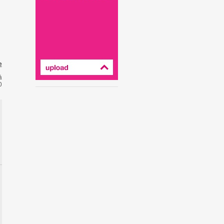
e
å
0