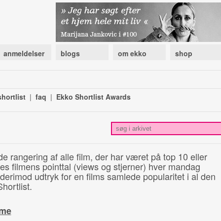
anmeldelser
blogs
om ekko
shop
hortlist
|
faq
|
Ekko Shortlist Awards
de rangering af alle film, der har været på top 10 eller
illes filmens pointtal (views og stjerner) hver mandag
 derimod udtryk for en films samlede popularitet i al den
hortlist.
ime