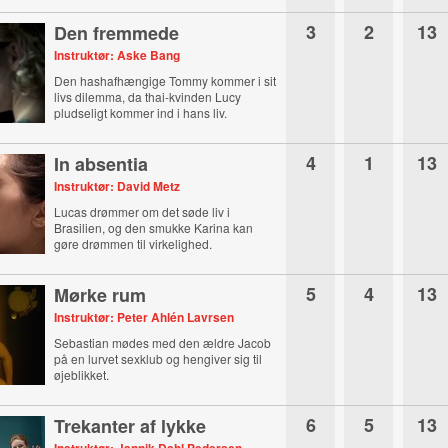
3
2
13
Den fremmede
Instruktør: Aske Bang
Den hashafhængige Tommy kommer i sit
livs dilemma, da thai-kvinden Lucy
pludseligt kommer ind i hans liv.
4
1
13
In absentia
Instruktør: David Metz
Lucas drømmer om det søde liv i
Brasilien, og den smukke Karina kan
gøre drømmen til virkelighed.
5
4
13
Mørke rum
Instruktør: Peter Ahlén Lavrsen
Sebastian mødes med den ældre Jacob
på en lurvet sexklub og hengiver sig til
øjeblikket.
6
5
13
Trekanter af lykke