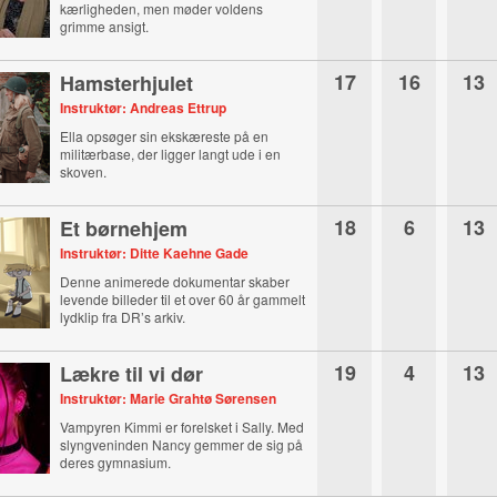
kærligheden, men møder voldens
grimme ansigt.
17
16
13
Hamsterhjulet
Instruktør: Andreas Ettrup
Ella opsøger sin ekskæreste på en
militærbase, der ligger langt ude i en
skoven.
18
6
13
Et børnehjem
Instruktør: Ditte Kaehne Gade
Denne animerede dokumentar skaber
levende billeder til et over 60 år gammelt
lydklip fra DR’s arkiv.
19
4
13
Lækre til vi dør
Instruktør: Marie Grahtø Sørensen
Vampyren Kimmi er forelsket i Sally. Med
slyngveninden Nancy gemmer de sig på
deres gymnasium.