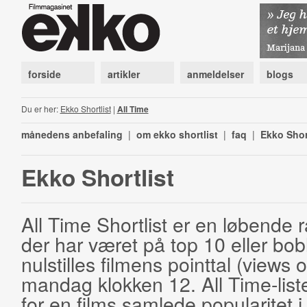
forside
artikler
anmeldelser
blogs
Du er her:
Ekko Shortlist
|
All Time
månedens anbefaling
|
om ekko shortlist
|
faq
|
Ekko Shor
Ekko Shortlist
All Time Shortlist er en løbende ra
der har været på top 10 eller bobl
nulstilles filmens pointtal (views 
mandag klokken 12. All Time-list
for en films samlede popularitet i 