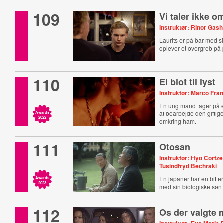
109
Vi taler ikke o
Instruktør: Rinor Gash
Laurits er på bar med 
oplever et overgreb på p
110
Ei blot til lyst
Instruktør: Marco Fran
En ung mand tager på en
at bearbejde den giftig
Awards
2022
omkring ham.
111
Otosan
Instruktør: Hyo Cortze
Tusindfryd Bechraki
En japaner har en bitt
Awards
2023
med sin biologiske søn
112
Os der valgte