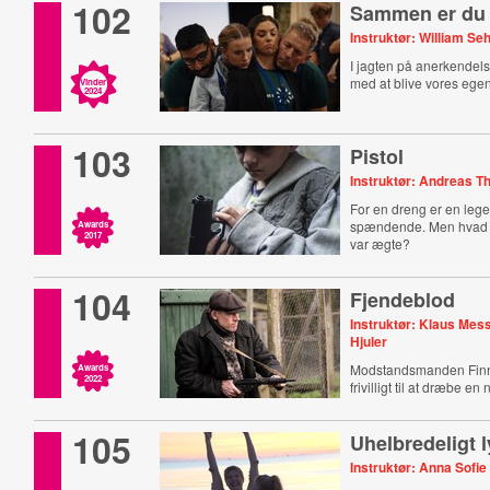
102
Sammen er du
Instruktør: William S
I jagten på anerkendels
med at blive vores egen
Vinder
2024
103
Pistol
Instruktør: Andreas T
For en dreng er en lege
spændende. Men hvad n
Awards
2017
var ægte?
104
Fjendeblod
Instruktør: Klaus Mes
Hjuler
Modstandsmanden Finn
Awards
2022
frivilligt til at dræbe en
105
Uhelbredeligt l
Instruktør: Anna Sofie