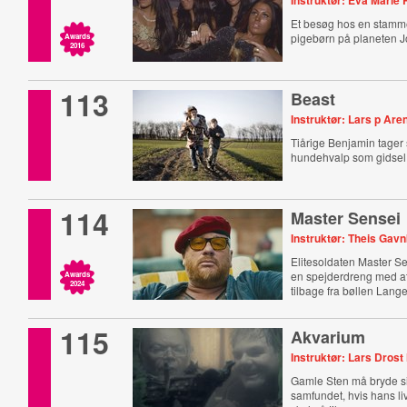
Instruktør: Eva Marie
Et besøg hos en stamm
pigebørn på planeten J
Awards
2016
113
Beast
Instruktør: Lars p Are
Tiårige Benjamin tager 
hundehvalp som gidsel
114
Master Sensei
Instruktør: Theis Gav
Elitesoldaten Master S
en spejderdreng med at
Awards
2024
tilbage fra bøllen Lange
115
Akvarium
Instruktør: Lars Drost
Gamle Sten må bryde sin
samfundet, hvis hans liv