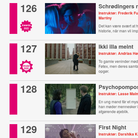
126
Schrødingers 
Instruktør: Frederik F
Martiny
Det kan være svært at h
Awards
2022
historie, når man vil im
127
Ikki illa meint
Instruktør: Andrias H
To gamle veninder mødes
Føtex, men deres samtal
Vinder
2020
opgør.
128
Psychopompo
Instruktør: Lasse Ma
En ung mand får et myst
han møder mennesker i
afgørende øjeblik.
129
First Night
Instruktør: Darshika 