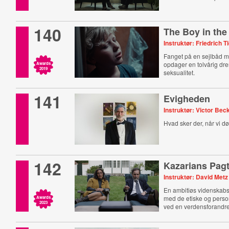
140
The Boy in th
Instruktør: Friedrich T
Fanget på en sejlbåd m
opdager en tolvårig dre
Awards
2019
seksualitet.
141
Evigheden
Instruktør: Victor Bec
Hvad sker der, når vi d
142
Kazarians Pag
Instruktør: David Metz
En ambitiøs videnska
med de etiske og pers
Awards
2023
ved en verdensforandre