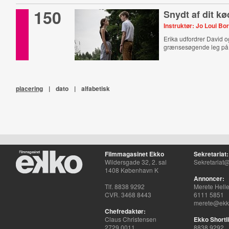
150
Snydt af dit kø
Instruktør: Jo Loui Bo
Erika udfordrer David og
grænsesøgende leg på 
placering
|
dato
|
alfabetisk
Filmmagasinet Ekko
Sekretariat:
Wildersgade 32, 2. sal
Sekretariat@
1408 København K
Annoncer:
Tlf. 8838 9292
Merete Hell
CVR. 3468 8443
6111 5851
merete@ekko
Chefredaktør:
Claus Christensen
Ekko Shortli
2729 0011
8838 9292