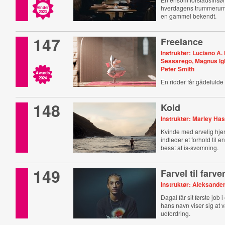
hverdagens trummerum
Vinder
2023
en gammel bekendt.
147
Freelance
Instruktør: Luciano A
Sessarego, Magnus Igl
Peter Smith
Awards
2024
En ridder får gådefulde 
148
Kold
Instruktør: Marley Ha
Kvinde med arvelig hj
indleder et forhold til 
besat af is-svømning.
149
Farvel til farve
Instruktør: Aleksand
Dagal får sit første job 
hans navn viser sig at 
udfordring.