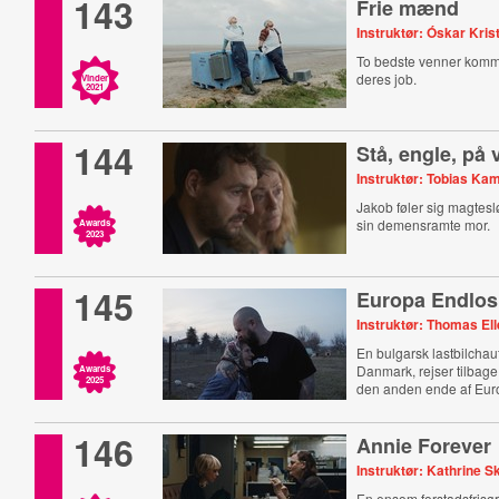
143
Frie mænd
Instruktør: Óskar Kris
To bedste venner komm
deres job.
Vinder
2021
144
Stå, engle, på 
Instruktør: Tobias K
Jakob føler sig magtesløs
sin demensramte mor.
Awards
2023
145
Europa Endlos
Instruktør: Thomas El
En bulgarsk lastbilchauf
Danmark, rejser tilbage 
Awards
2025
den anden ende af Eur
146
Annie Forever
Instruktør: Kathrine S
En ensom forstadsfrisør