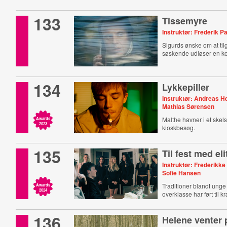
133
Tissemyre
Instruktør: Frederik P
Sigurds ønske om at til
søskende udløser en kon
134
Lykkepiller
Instruktør: Andreas H
Mathias Sørensen
Malthe havner i et ske
Awards
2023
kioskbesøg.
135
Til fest med el
Instruktør: Frederikke
Sofie Hansen
Traditioner blandt unge
Awards
2024
overklasse har ført til k
136
Helene venter 