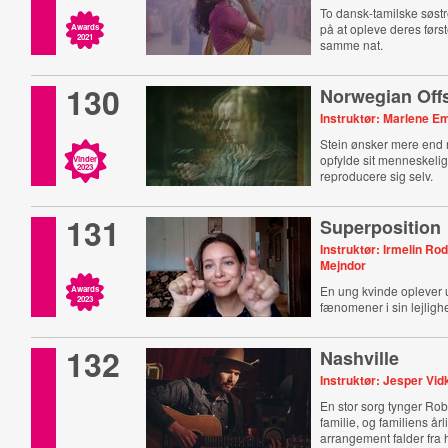
To dansk-tamilske søstre
på at opleve deres før
Awards
2021
samme nat.
130
Norwegian Off
Instruktør: Marlene Em
Stein ønsker mere end 
opfylde sit menneskelig
Vinder
2023
reproducere sig selv.
131
Superposition
Instruktør: Irmelin Ro
Mejndor
En ung kvinde oplever u
Awards
2023
fænomener i sin lejligh
132
Nashville
Instruktør: Jesper V
En stor sorg tynger Ro
familie, og familiens år
arrangement falder fra