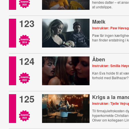
hendes datter – et ansva
Awards
2025
at undslippe.
123
Mælk
Instruktør: Paw Høvs
Paw får ingen kærlighed
han finder erstatning i
Awards
2014
124
Åben
Instruktør: Smilla Høy
Kan Eva holde til at vær
forhold med Balthazar?
Awards
2023
125
Krigs a la man
Instruktør: Tjelle Vejru
Til firmajulefrokosten d
hyperkorrekte Christia
Awards
2024
Oliver om kollegaen Li