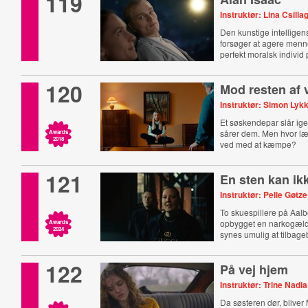
119
Instruktør: Lina Csilla
Den kunstige intelligen
forsøger at agere menn
perfekt moralsk individ
120
Mod resten af 
Instruktør: Simon Lyk
Et søskendepar slår ig
sårer dem. Men hvor læ
Awards
2018
ved med at kæmpe?
121
En sten kan ikk
Instruktør: Pelle Gøt
To skuespillere på Aalb
opbygget en narkogæl
Awards
2024
synes umulig at tilbage
122
På vej hjem
Instruktør: Trine Nadia
Da søsteren dør, bliver