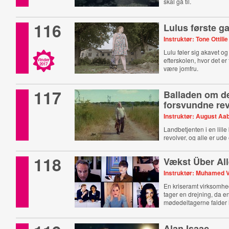
skal gå til.
116
Lulus første g
Instruktør: Tone Ottilie
Lulu føler sig akavet o
efterskolen, hvor det er 
Vinder
2017
være jomfru.
117
Balladen om d
forsvundne rev
Instruktør: August Aa
Landbetjenten i en lille
revolver, og alle er ude
118
Vækst Über Al
Instruktør: Muhamed V
En kriseramt virksomh
tager en drejning, da en
mødedeltagerne falder
Alan Isaac