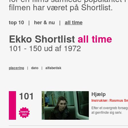
filmen har været på Shortlist.
top 10
|
her & nu
|
all time
Ekko Shortlist
all time
101 - 150 ud af 1972
placering
|
dato
|
alfabetisk
101
Hjælp
Instruktør: Rasmus 
Efter et overgreb forsø
at genfinde sig selv.
Awards
2023