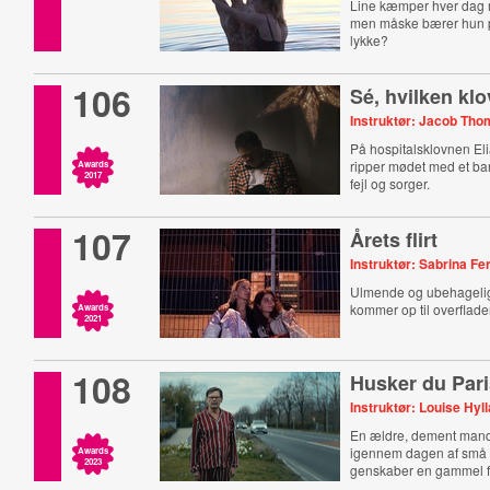
Line kæmper hver dag 
men måske bærer hun på
lykke?
106
Sé, hvilken kl
Instruktør: Jacob Tho
På hospitalsklovnen Eli
ripper mødet med et bar
Awards
2017
fejl og sorger.
107
Årets flirt
Instruktør: Sabrina F
Ulmende og ubehagelig
kommer op til overflade
Awards
2021
108
Husker du Par
Instruktør: Louise Hyl
En ældre, dement mand 
igennem dagen af små 
Awards
2023
genskaber en gammel f