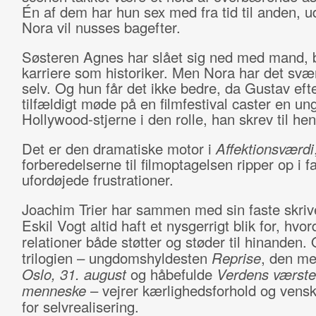
Én af dem har hun sex med fra tid til anden, u
Nora vil nusses bagefter.
Søsteren Agnes har slået sig ned med mand, 
karriere som historiker. Men Nora har det svæ
selv. Og hun får det ikke bedre, da Gustav efte
tilfældigt møde på en filmfestival caster en un
Hollywood-stjerne i den rolle, han skrev til he
Det er den dramatiske motor i
Affektionsværdi
forberedelserne til filmoptagelsen ripper op i f
ufordøjede frustrationer.
Joachim Trier har sammen med sin faste skri
Eskil Vogt altid haft et nysgerrigt blik for, hv
relationer både støtter og støder til hinanden. 
trilogien – ungdomshyldesten
Reprise
, den me
Oslo, 31. august
og håbefulde
Verdens værste
menneske
– vejrer kærlighedsforhold og vens
for selvrealisering.