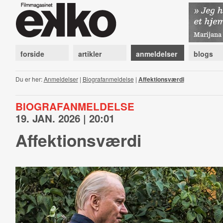
forside
artikler
anmeldelser
blogs
Du er her:
Anmeldelser
|
Biografanmeldelse
|
Affektionsværdi
BIOGRAFANMELDELSE
19. JAN. 2026 | 20:01
Affektionsværdi