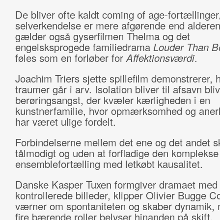
De bliver ofte kaldt coming of age-fortællinger
selverkendelse er mere afgørende end alderen
gælder også gyserfilmen Thelma og det
engelsksprogede familiedrama
Louder Than 
føles som en forløber for
Affektionsværdi
.
Joachim Triers sjette spillefilm demonstrerer,
traumer går i arv. Isolation bliver til afsavn bliv
berøringsangst, der kvæler kærligheden i en
kunstnerfamilie, hvor opmærksomhed og aner
har været ulige fordelt.
Forbindelserne mellem det ene og det andet s
tålmodigt og uden at forfladige den komplekse
ensemblefortælling med letkøbt kausalitet.
Danske Kasper Tuxen formgiver dramaet med 
kontrollerede billeder, klipper Olivier Bugge C
værner om spontaniteten og skaber dynamik,
fire bærende roller belyser hinanden på skift.