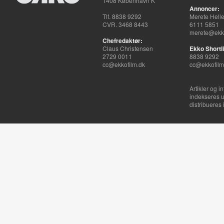
1408 København K
Annoncer:
Tlf. 8838 9292
Merete Hell
CVR. 3468 8443
6111 5851
merete@ekko
Chefredaktør:
Claus Christensen
Ekko Shortli
2729 0011
8838 9292
cc@ekkofilm.dk
cc@ekkofilm
Artikler og i
indekseres u
distribueres