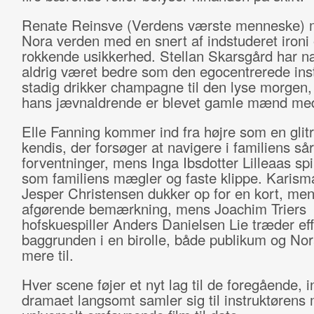
Renate Reinsve (Verdens værste menneske)
Nora verden med en snert af indstuderet ironi
rokkende usikkerhed. Stellan Skarsgård har 
aldrig været bedre som den egocentrerede inst
stadig drikker champagne til den lyse morgen
hans jævnaldrende er blevet gamle mænd me
Elle Fanning kommer ind fra højre som en glit
kendis, der forsøger at navigere i familiens så
forventninger, mens Inga Ibsdotter Lilleaas sp
som familiens mægler og faste klippe. Karism
Jesper Christensen dukker op for en kort, me
afgørende bemærkning, mens Joachim Triers
hofskuespiller Anders Danielsen Lie træder effe
baggrunden i en birolle, både publikum og No
mere til.
Hver scene føjer et nyt lag til de foregående, in
dramaet langsomt samler sig til instruktørens