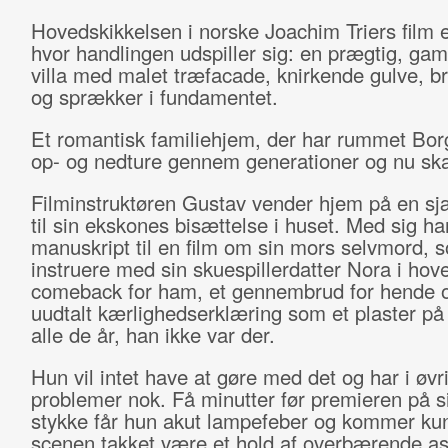
Hovedskikkelsen i norske Joachim Triers film e
hvor handlingen udspiller sig: en prægtig, ga
villa med malet træfacade, knirkende gulve, 
og sprækker i fundamentet.
Et romantisk familiehjem, der har rummet Bor
op- og nedture gennem generationer og nu sk
Filminstruktøren Gustav vender hjem på en sjæ
til sin ekskones bisættelse i huset. Med sig ha
manuskript til en film om sin mors selvmord, s
instruere med sin skuespillerdatter Nora i hove
comeback for ham, et gennembrud for hende 
uudtalt kærlighedserklæring som et plaster på 
alle de år, han ikke var der.
Hun vil intet have at gøre med det og har i øvr
problemer nok. Få minutter før premieren på s
stykke får hun akut lampefeber og kommer ku
scenen takket være et hold af overbærende ass