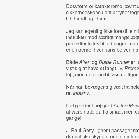
Desværre er karaktererne jævnt 
sikkerhedskonsulent er tyndt tegne
lidt handling i ham.
Jeg kan egentlig ikke forestille m
instruktør med særligt mange ægt
perfektionistisk billedmager, men e
er en genre, hvor hans betydning
Både
Alien
og
Blade Runner
er n
vist sig at have et langt liv.
Prome
fejl, men de er ambitiøse og ligner
Når han bevæger sig væk fra scien
ret
thrashy
.
Det gælder i høj grad
All the Mon
at være rigtig dårlig smag, men 
gange!
J. Paul Getty ligner i passager mer
dramatiske skygger end en oliemil