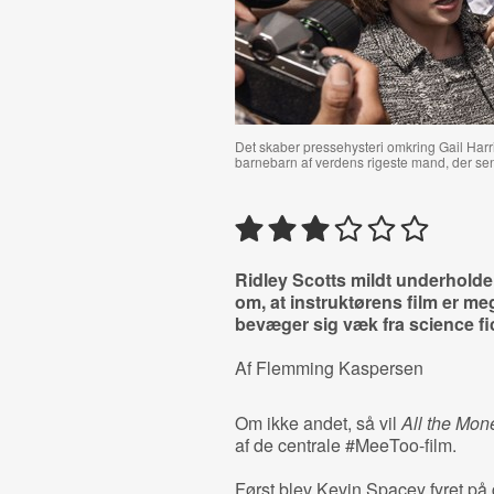
Det skaber pressehysteri omkring Gail Harris
barnebarn af verdens rigeste mand, der se
Ridley Scotts mildt underhol
om, at instruktørens film er me
bevæger sig væk fra science fic
Af Flemming Kaspersen
Om ikke andet, så vil
All the Mon
af de centrale #MeeToo-film.
Først blev Kevin Spacey fyret på 