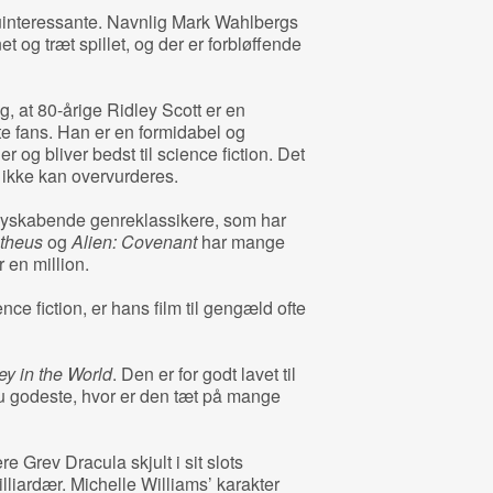
uinteressante. Navnlig Mark Wahlbergs
t og træt spillet, og der er forbløffende
ig, at 80-årige Ridley Scott er en
e fans. Han er en formidabel og
r og bliver bedst til science fiction. Det
 ikke kan overvurderes.
yskabende genreklassikere, som har
theus
og
Alien: Covenant
har mange
 en million.
ce fiction, er hans film til gengæld ofte
ey in the World
. Den er for godt lavet til
du godeste, hvor er den tæt på mange
e Grev Dracula skjult i sit slots
liardær. Michelle Williams’ karakter