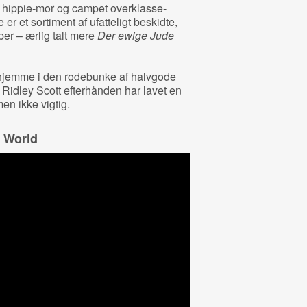
 hippie-mor og campet overklasse-
 er et sortiment af ufatteligt beskidte,
er – ærlig talt mere
Der ewige Jude
hjemme i den rodebunke af halvgode
ige Ridley Scott efterhånden har lavet en
en ikke vigtig.
e World