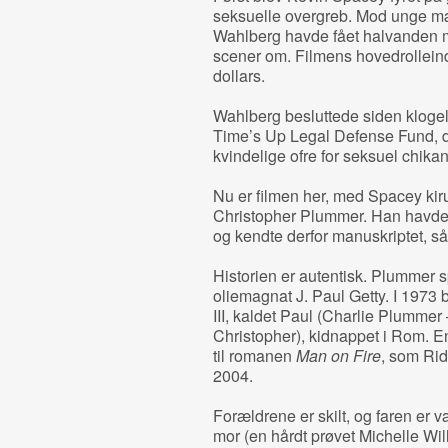
seksuelle overgreb. Mod unge mæ
Wahlberg havde fået halvanden mi
scener om. Filmens hovedrolleind
dollars.
Wahlberg besluttede siden klogelig
Time’s Up Legal Defense Fund, der
kvindelige ofre for seksuel chikan
Nu er filmen her, med Spacey kirur
Christopher Plummer. Han havde ang
og kendte derfor manuskriptet, så
Historien er autentisk. Plummer s
oliemagnat J. Paul Getty. I 1973 
III, kaldet Paul (Charlie Plumme
Christopher), kidnappet i Rom. En 
til romanen
Man on Fire
, som Ridl
2004.
Forældrene er skilt, og faren er v
mor (en hårdt prøvet Michelle Wi