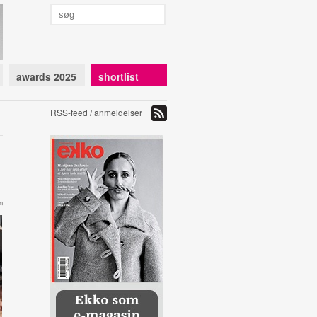
awards 2025
shortlist
RSS-feed / anmeldelser
n