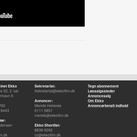
inet Ekko
Sekretariat:
Tegn abonnement
 32, 2. sal
Sekretariat@ekkofilm.dk
Løssalgssteder
nhavn K
Annoncesalg
Annoncer:
Om Ekko
292
Merete Hellerøe
Annoncørbetalt indhold
 8443
6111 5851
merete@ekkofilm.dk
tør:
stensen
Ekko Shortlist:
8838 9292
m.dk
cc@ekkofilm.dk