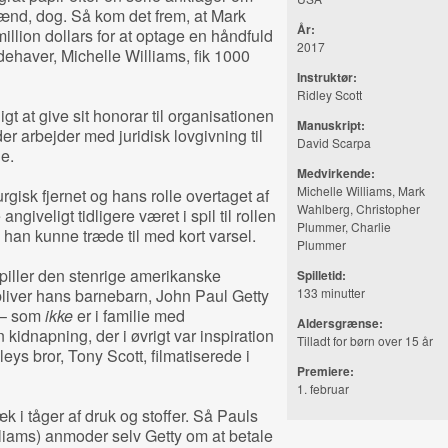
nd, dog. Så kom det frem, at Mark
År:
llion dollars for at optage en håndfuld
2017
ehaver, Michelle Williams, fik 1000
Instruktør:
Ridley Scott
t at give sit honorar til organisationen
Manuskript:
 arbejder med juridisk lovgivning til
David Scarpa
e.
Medvirkende:
Michelle Williams, Mark
gisk fjernet og hans rolle overtaget af
Wahlberg, Christopher
iveligt tidligere været i spil til rollen
Plummer, Charlie
 han kunne træde til med kort varsel.
Plummer
piller den stenrige amerikanske
Spilletid:
bliver hans barnebarn, John Paul Getty
133 minutter
r – som
ikke
er i familie med
Aldersgrænse:
kidnapning, der i øvrigt var inspiration
Tilladt for børn over 15 år
eys bror, Tony Scott, filmatiserede i
Premiere:
1. februar
æk i tåger af druk og stoffer. Så Pauls
lliams) anmoder selv Getty om at betale