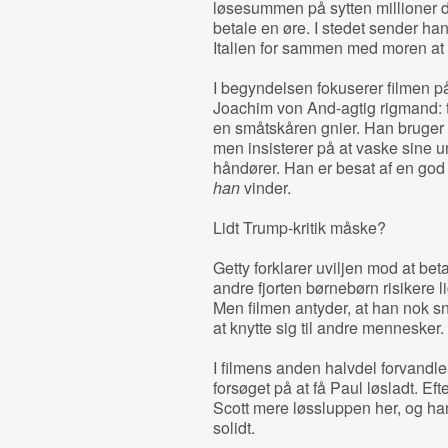
løsesummen på sytten millioner d
betale en øre. I stedet sender ha
Italien for sammen med moren at 
I begyndelsen fokuserer filmen på
Joachim von And-agtig rigmand:
en småtskåren gnier. Han bruger 
men insisterer på at vaske sine u
håndører. Han er besat af en god
han
vinder.
Lidt Trump-kritik måske?
Getty forklarer uviljen mod at be
andre fjorten børnebørn risikere 
Men filmen antyder, at han nok sn
at knytte sig til andre mennesker.
I filmens anden halvdel forvandler
forsøget på at få Paul løsladt. Eft
Scott mere løssluppen her, og h
solidt.