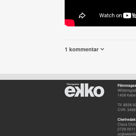
1 kommentar
Filmmagas
Wildersgade
1408 Købe
Tlf. 8838 9
CVR. 3468
Chefredak
Claus Chri
2729 0011
cc@ekkofil