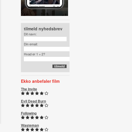
tilmeld nyhedsbrev
Dit navn:
Din email:
Hvad er 1 + 2?
Ekko anbefaler film
The Invite
Evil Dead Burn
Following
Wasteman