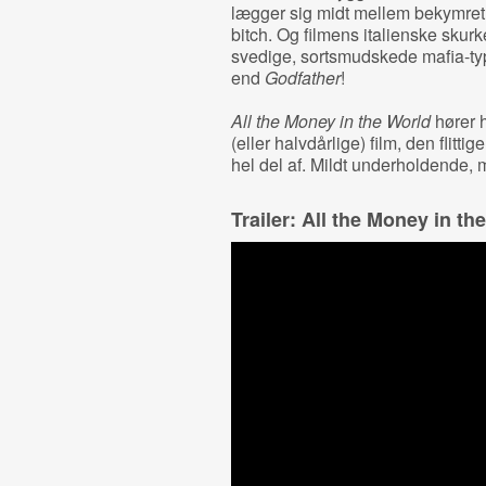
lægger sig midt mellem bekymret
bitch. Og filmens italienske skurke
svedige, sortsmudskede mafia-typ
end
Godfather
!
All the Money in the World
hører 
(eller halvdårlige) film, den flitt
hel del af. Mildt underholdende, m
Trailer: All the Money in th