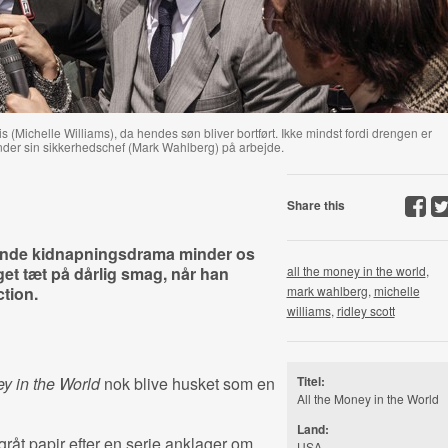
 (Michelle Williams), da hendes søn bliver bortført. Ikke mindst fordi drengen er
nder sin sikkerhedschef (Mark Wahlberg) på arbejde.
Share this
dende kidnapningsdrama minder os
get tæt på dårlig smag, når han
all the money in the world
,
tion.
mark wahlberg
,
michelle
williams
,
ridley scott
ey in the World
nok blive husket som en
Titel:
All the Money in the World
Land:
gråt papir efter en serie anklager om
USA