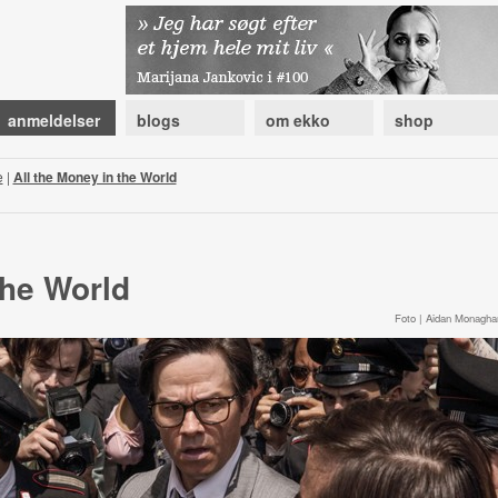
anmeldelser
blogs
om ekko
shop
e
|
All the Money in the World
the World
Foto | Aidan Monagha