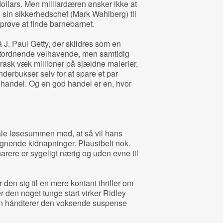
ollars. Men milliardæren ønsker ikke at
n sin sikkerhedschef (Mark Wahlberg) til
prøve at finde barnebarnet.
 J. Paul Getty, der skildres som en
 tordnende velhavende, men samtidig
rask væk millioner på sjældne malerier,
nderbukser selv for at spare et par
 handel. Og en god handel er en, hvor
tale løsesummen med, at så vil hans
lignende kidnapninger. Plausibelt nok.
arere er sygeligt nærig og uden evne til
 den sig til en mere kontant thriller om
er den noget tunge start virker Ridley
an håndterer den voksende suspense