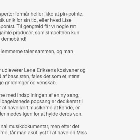
rter formår heller ikke at pin-pointe,
unik for sin tid, eller hvad Lise
onist. Til gengæld får vi nogle ret
gamle producer, som simpelthen kun
te demobånd!
edlemmerne taler sammen, og man
r udleverer Lene Eriksens kostvaner og
ud af bassisten, føles det som et intimt
nge gnidninger og venskab.
erne med indspilningen af en ny sang,
tilbagelænede popsang er dedikeret til
 at have lært musikerne at kende, er
er mødes igen for at hylde deres ven.
ginal musikdokumentar, men efter det
 får man akut lyst til at have en Miss