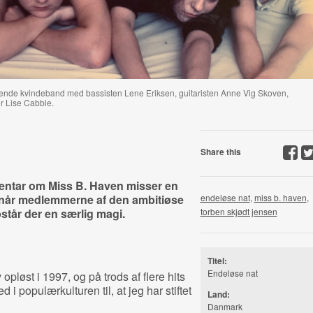
vende kvindeband med bassisten Lene Eriksen, guitaristen Anne Vig Skoven,
r Lise Cabble.
Share this
ntar om Miss B. Haven misser en
 når medlemmerne af den ambitiøse
endeløse nat
,
miss b. haven
,
tår der en særlig magi.
torben skjødt jensen
Titel:
Endeløse nat
løst i 1997, og på trods af flere hits
 i populærkulturen til, at jeg har stiftet
Land:
Danmark