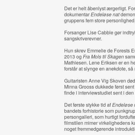
Det er helt åbenlyst ærgerligt. 
dokumentar
Endeløse nat
demonst
gruppens fem store personlighed,
Forsanger Lise Cabble gør indtr
sangskriverevner.
Hun skrev Emmelie de Forests E
2013 og
Fra Mols til Skagen
samm
Mathiesen. Lene Eriksen er en her
forstår at slynge en anekdote, så 
Guitaristen Anne Vig Skoven døde
Minna Grooss dukkede først sent o
finde i interviewstudiet sent i d
Det første stykke tid af
Endeløse 
bandets forhistorie som punkgrup
persongalleri, som hurtigt forduft
filmstilen mimer virkelighedens k
noget fremmedgørende introdukti