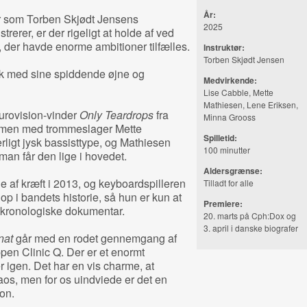
År:
For som Torben Skjødt Jensens
2025
rerer, er der rigeligt at holde af ved
 der havde enorme ambitioner tilfælles.
Instruktør:
Torben Skjødt Jensen
yk med sine spiddende øjne og
Medvirkende:
Lise Cabble, Mette
Mathiesen, Lene Eriksen,
urovision-vinder
Only Teardrops
fra
Minna Grooss
en med trommeslager Mette
Spilletid:
ligt jysk bassisttype, og Mathiesen
100 minutter
man får den lige i hovedet.
Aldersgrænse:
 af kræft i 2013, og keyboardspilleren
Tilladt for alle
p i bandets historie, så hun er kun at
Premiere:
en kronologiske dokumentar.
20. marts på Cph:Dox og
3. april i danske biografer
nat
går med en rodet gennemgang af
pen Clinic Q. Der er et enormt
er igen. Det har en vis charme, at
aos, men for os uindviede er det en
on.