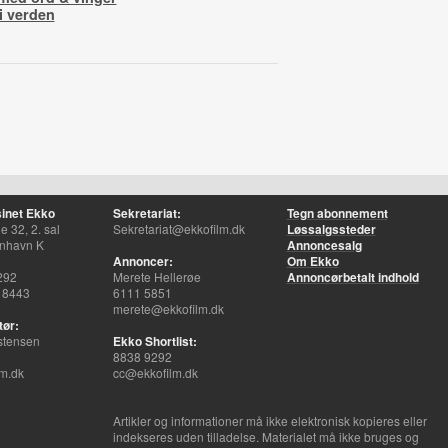
i verden
inet Ekko
Sekretariat:
Tegn abonnement
 32, 2. sal
Sekretariat@ekkofilm.dk
Løssalgssteder
nhavn K
Annoncesalg
Annoncer:
Om Ekko
292
Merete Hellerøe
Annoncørbetalt indhold
 8443
6111 5851
merete@ekkofilm.dk
tør:
stensen
Ekko Shortlist:
8838 9292
m.dk
cc@ekkofilm.dk
Artikler og informationer må ikke elektronisk kopieres eller
indekseres uden tilladelse. Materialet må ikke bruges og