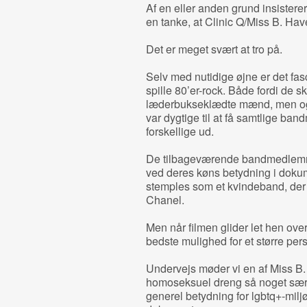
Af en eller anden grund insistere
en tanke, at Clinic Q/Miss B. Hav
Det er meget svært at tro på.
Selv med nutidige øjne er det fa
spille 80’er-rock. Både fordi de ski
læderbukseklædte mænd, men også
var dygtige til at få samtlige ba
forskellige ud.
De tilbageværende bandmedlemmer
ved deres køns betydning i dokum
stemples som et kvindeband, der
Chanel.
Men når filmen glider let hen ove
bedste mulighed for et større per
Undervejs møder vi en af Miss B.
homoseksuel dreng så noget særl
generel betydning for lgbtq+-miljøe