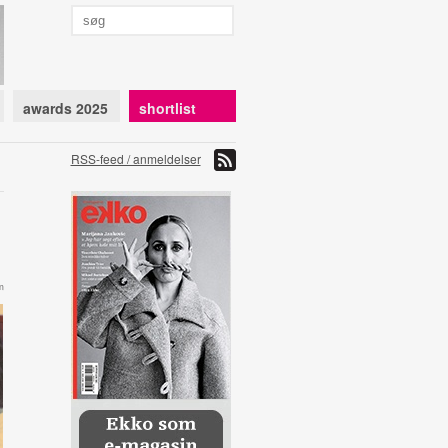
awards 2025
shortlist
RSS-feed / anmeldelser
m