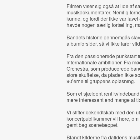
Filmen viser sig også at lide a
musikdokumentarer. Nemlig fornem
kunne, og fordi der ikke var lave
havde nogen særlig fortælling, m
Bandets historie gennemgås slavi
albumforsider, så vi ikke farer vild
Fra den passionerede punkstart ti
internationale ambitioner. Fra mød
Orchestra, som producerede band
store skuffelse, da pladen ikke s
90’erne til gruppens opløsning.
Som et sjældent rent kvindeband 
mere interessant end mange af t
Vi stifter bekendtskab med den u
koncertpublikummer vil høre, om d
gemt bag scenetæppet.
Blandt kilderne fra datidens musik