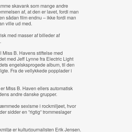
f samme skavank som mange andre
melsen af, at den er lavet, fordi man
t en sådan film endnu – ikke fordi man
an ville ud med.
sk med masser af billeder af
.
l Miss B. Havens stiftelse med
et med Jeff Lynne fra Electric Light
ets engelsksprogede album, til den
olgte. Fra de vellykkede popplader i
er Miss B. Haven ellers automatisk
idens andre danske grupper.
tæmmede sexisme i rockmiljøet, hvor
er sidder en ”rigtig” trommeslager
miljø er kulturjournalisten Erik Jensen.