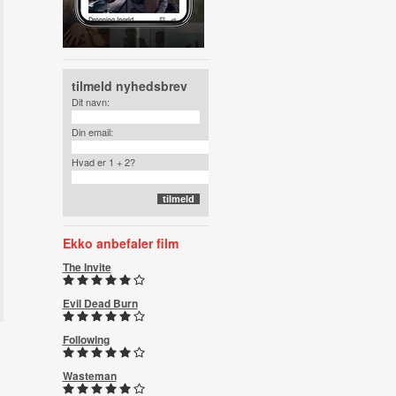
tilmeld nyhedsbrev
Dit navn:
Din email:
Hvad er 1 + 2?
Ekko anbefaler film
The Invite
Evil Dead Burn
Following
Wasteman