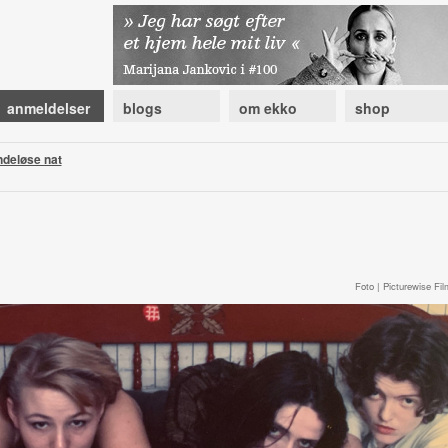
anmeldelser
blogs
om ekko
shop
deløse nat
Foto | Picturewise Fil