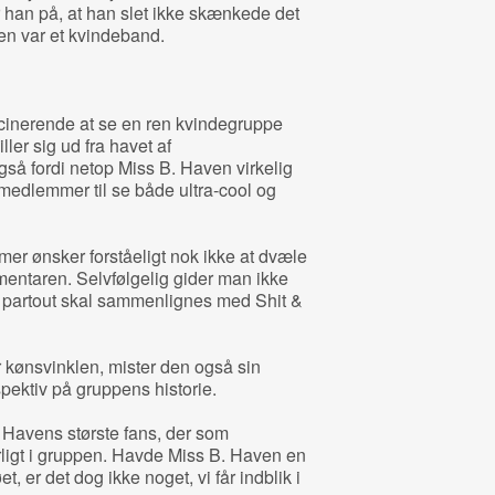
r han på, at han slet ikke skænkede det
en var et kvindeband.
scinerende at se en ren kvindegruppe
ller sig ud fra havet af
 fordi netop Miss B. Haven virkelig
ndmedlemmer til se både ultra-cool og
 ønsker forståeligt nok ikke at dvæle
entaren. Selvfølgelig gider man ikke
 partout skal sammenlignes med Shit &
r kønsvinklen, mister den også sin
spektiv på gruppens historie.
 Havens største fans, der som
igt i gruppen. Havde Miss B. Haven en
t, er det dog ikke noget, vi får indblik i