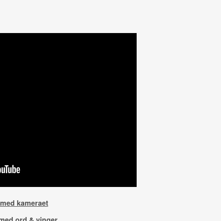
 med kameraet
med ord & vinger