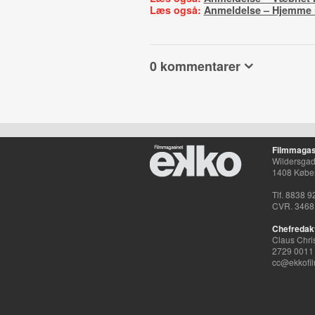
Læs også:
Anmeldelse – Hjemme 
0 kommentarer
Filmmagas
Wildersgade
1408 Købe
Tlf. 8838 9
CVR. 3468
Chefredak
Claus Chri
2729 0011
cc@ekkofil