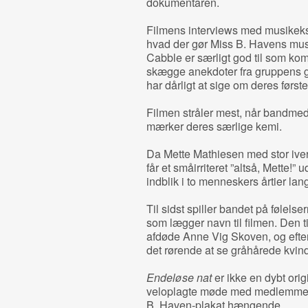
dokumentaren.
Filmens interviews med musikekspe
hvad der gør Miss B. Havens musik 
Cabble er særligt god til som komp
skægge anekdoter fra gruppens 
har dårligt at sige om deres førs
Filmen stråler mest, når bandm
mærker deres særlige kemi.
Da Mette Mathiesen med stor ive
får et småirriteret ”altså, Mette!” 
indblik i to menneskers årtier la
Til sidst spiller bandet på følels
som lægger navn til filmen. Den 
afdøde Anne Vig Skoven, og efter
det rørende at se gråhårede kvind
Endeløse nat
er ikke en dybt ori
veloplagte møde med medlemmerne,
B. Haven-plakat hængende.