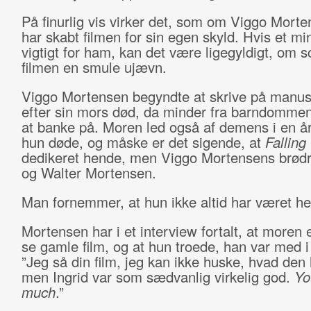
På finurlig vis virker det, som om Viggo Mort
har skabt filmen for sin egen skyld. Hvis et mi
vigtigt for ham, kan det være ligegyldigt, om 
filmen en smule ujævn.
Viggo Mortensen begyndte at skrive på manusk
efter sin mors død, da minder fra barndomme
at banke på. Moren led også af demens i en å
hun døde, og måske er det sigende, at
Falling
dedikeret hende, men Viggo Mortensens brødr
og Walter Mortensen.
Man fornemmer, at hun ikke altid har været he
Mortensen har i et interview fortalt, at moren 
se gamle film, og at hun troede, han var med i
”Jeg så din film, jeg kan ikke huske, hvad den
men Ingrid var som sædvanlig virkelig god.
Yo
much
.”