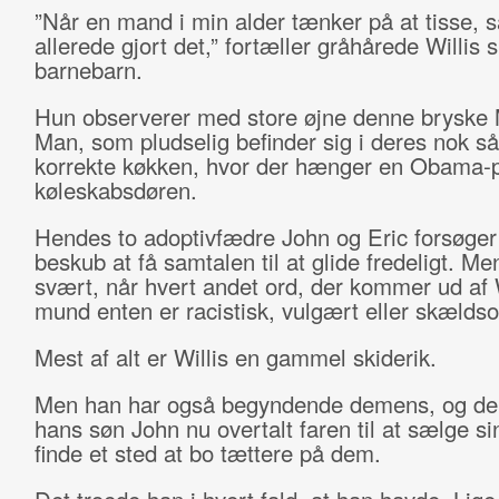
”Når en mand i min alder tænker på at tisse, 
allerede gjort det,” fortæller gråhårede Willis s
barnebarn.
Hun observerer med store øjne denne bryske 
Man, som pludselig befinder sig i deres nok så 
korrekte køkken, hvor der hænger en Obama-p
køleskabsdøren.
Hendes to adoptivfædre John og Eric forsøger
beskub at få samtalen til at glide fredeligt. Me
svært, når hvert andet ord, der kommer ud af W
mund enten er racistisk, vulgært eller skældso
Mest af alt er Willis en gammel skiderik.
Men han har også begyndende demens, og der
hans søn John nu overtalt faren til at sælge si
finde et sted at bo tættere på dem.