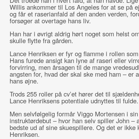
Det troede han i hvert fald, at han havde. Lige 
Willis ankommer til Los Angeles for at se på
og får et raserianfald af den anden verden, for
forsøger at overtage hans liv.
Han har i øvrigt aldrig hørt noget som helst om
skulle flytte fra gården.
Lance Henriksen er fyr og flamme i rollen som 
Hans furede ansigt kan lyne af raseri eller virre
forvirring, men årsagen til de mange vredesud
angsten for, hvad der skal ske med ham – er alt
hans øjne.
Trods 255 roller på cv’et hører det til sjældenh
Lance Henriksens potentiale udnyttes til fulde.
Men selvfølgelig formår Viggo Mortensen i sin
instruktørdebut – hvor han selv spiller John – a
bedste ud af sine skuespillere. Og det er ikke
Henriksen.