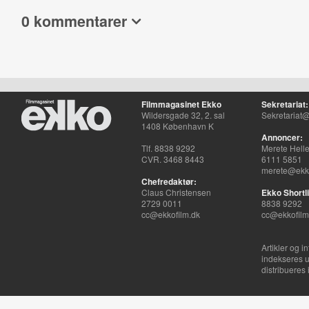
0 kommentarer
Filmmagasinet Ekko
Sekretariat:
Wildersgade 32, 2. sal
Sekretariat@
1408 København K
Annoncer:
Tlf. 8838 9292
Merete Hell
CVR. 3468 8443
6111 5851
merete@ekko
Chefredaktør:
Claus Christensen
Ekko Shortli
2729 0011
8838 9292
cc@ekkofilm.dk
cc@ekkofilm
Artikler og i
indekseres u
distribueres