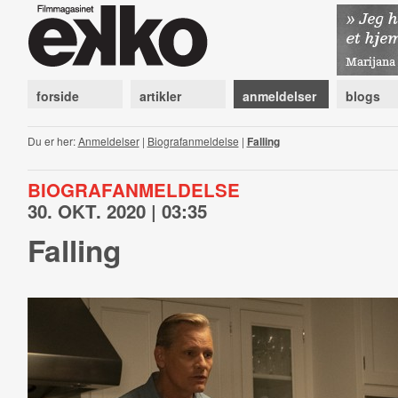
forside
artikler
anmeldelser
blogs
Du er her:
Anmeldelser
|
Biografanmeldelse
|
Falling
BIOGRAFANMELDELSE
30. OKT. 2020 | 03:35
Falling