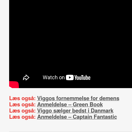
Læs også:
Viggos fornemmelse for demens
Læs også:
Anmeldelse – Green Book
Læs også:
Viggo sælger bedst i Danmark
Læs også:
Anmeldelse – Captain Fantastic