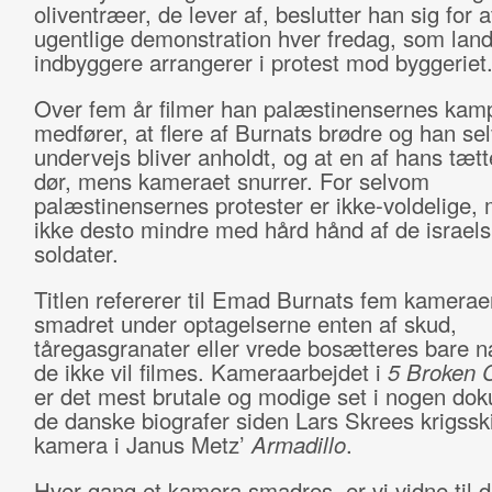
oliventræer, de lever af, beslutter han sig for a
ugentlige demonstration hver fredag, som lan
indbyggere arrangerer i protest mod byggeriet
Over fem år filmer han palæstinensernes kamp
medfører, at flere af Burnats brødre og han sel
undervejs bliver anholdt, og at en af hans tæt
dør, mens kameraet snurrer. For selvom
palæstinensernes protester er ikke-voldelige,
ikke desto mindre med hård hånd af de israel
soldater.
Titlen refererer til Emad Burnats fem kameraer
smadret under optagelserne enten af skud,
tåregasgranater eller vrede bosætteres bare n
de ikke vil filmes. Kameraarbejdet i
5 Broken 
er det mest brutale og modige set i nogen dok
de danske biografer siden Lars Skrees krigssk
kamera i Janus Metz’
Armadillo
.
Hver gang et kamera smadres, er vi vidne til d