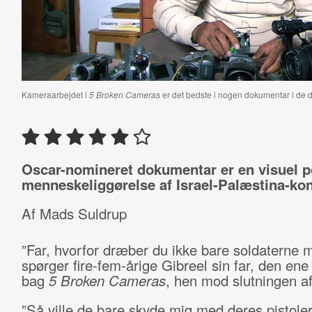
Kameraarbejdet i
5 Broken Cameras
er det bedste i nogen dokumentar i de 
Oscar-nomineret dokumentar er en visuel p
menneskeliggørelse af Israel-Palæstina-konf
Af Mads Suldrup
”Far, hvorfor dræber du ikke bare soldaterne 
spørger fire-fem-årige Gibreel sin far, den ene 
bag
5 Broken Cameras
, hen mod slutningen af
”Så ville de bare skyde mig med deres pistoler