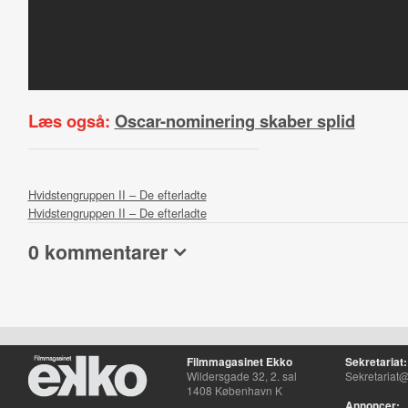
Læs også:
Oscar-nominering skaber splid
Hvidstengruppen II – De efterladte
Hvidstengruppen II – De efterladte
0 kommentarer
Filmmagasinet Ekko
Sekretariat:
Wildersgade 32, 2. sal
Sekretariat@
1408 København K
Annoncer: