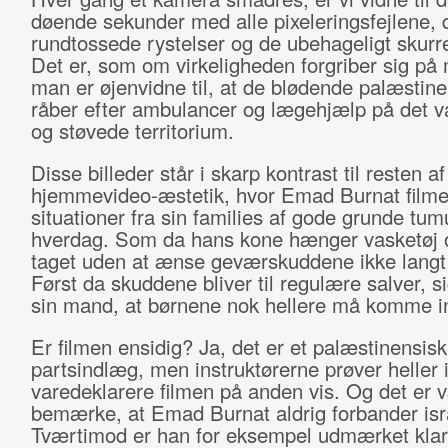
døende sekunder med alle pixeleringsfejlene, 
rundtossede rystelser og de ubehageligt skurr
Det er, som om virkeligheden forgriber sig på 
man er øjenvidne til, at de blødende palæstin
råber efter ambulancer og lægehjælp på det v
og støvede territorium.
Disse billeder står i skarp kontrast til resten af
hjemmevideo-æstetik, hvor Emad Burnat filme
situationer fra sin families af gode grunde tum
hverdag. Som da hans kone hænger vasketøj 
taget uden at ænse geværskuddene ikke langt 
Først da skuddene bliver til regulære salver, si
sin mand, at børnene nok hellere må komme i
Er filmen ensidig? Ja, det er et palæstinensisk
partsindlæg, men instruktørerne prøver heller 
varedeklarere filmen på anden vis. Og det er 
bemærke, at Emad Burnat aldrig forbander isr
Tværtimod er han for eksempel udmærket klar 