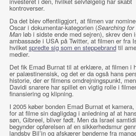
investeret i den, hvilket selvfølgelig har skabt
kontroverser.
Da det blev offentliggjort, at filmen var nominer
Oscar i dokumentar-kategorien (
Searching for
Man
løb i sidste ende med sejren), skrev den 
ambassade i USA på Twitter, at filmen er fra Is
hvilket
spredte sig som en steppebrand
til am
medier.
Det fik Emad Burnat til at erklære, at filmen i
er palæstinensisk, og det er da også hans per
historie, der er filmens omdrejningspunkt, me
Davidi snarere har spillet en vigtig rolle i filme
finansiering og klipning.
I 2005 køber bonden Emad Burnat et kamera, 
for at filme sin dagligdag i anledning af at hans
søn, Gibreel, bliver født. Men da Israel samtid
begynder opførelsen af en sikkerhedsmur ge
landsby Bil’in og afskærer bønderne fra mange