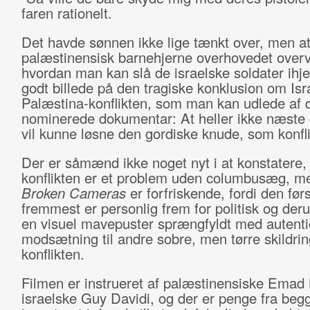
faren rationelt.
Det havde sønnen ikke lige tænkt over, men a
palæstinensisk barnehjerne overhovedet overv
hvordan man kan slå de israelske soldater ihjel
godt billede på den tragiske konklusion om Isr
Palæstina-konflikten, som man kan udlede af 
nominerede dokumentar: At heller ikke næste 
vil kunne løsne den gordiske knude, som konfli
Der er såmænd ikke noget nyt i at konstatere, 
konflikten er et problem uden columbusæg, 
Broken Cameras
er forfriskende, fordi den før
fremmest er personlig frem for politisk og der
en visuel mavepuster sprængfyldt med autentic
modsætning til andre sobre, men tørre skildrin
konflikten.
Filmen er instrueret af palæstinensiske Emad
israelske Guy Davidi, og der er penge fra beg