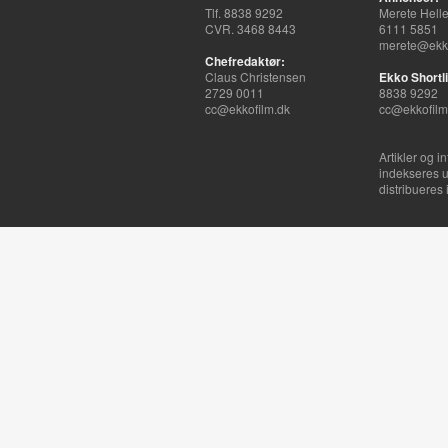
Tlf. 8838 9292
Merete Hell
CVR. 3468 8443
6111 5851
merete@ekko
Chefredaktør:
Claus Christensen
Ekko Shortli
2729 0011
8838 9292
cc@ekkofilm.dk
cc@ekkofilm
Artikler og i
indekseres u
distribueres