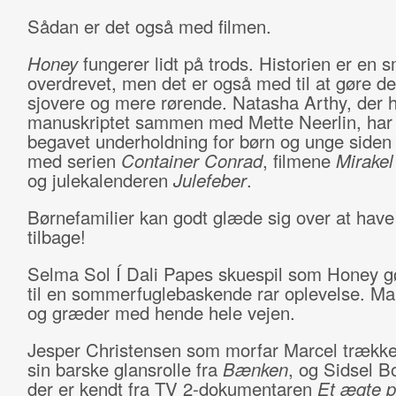
Sådan er det også med filmen.
Honey
fungerer lidt på trods. Historien er en 
overdrevet, men det er også med til at gøre de
sjovere og mere rørende. Natasha Arthy, der h
manuskriptet sammen med Mette Neerlin, har 
begavet underholdning for børn og unge siden
med serien
Container Conrad
, filmene
Mirake
og julekalenderen
Julefeber
.
Børnefamilier kan godt glæde sig over at hav
tilbage!
Selma Sol Í Dali Papes skuespil som Honey gø
til en sommerfuglebaskende rar oplevelse. Ma
og græder med hende hele vejen.
Jesper Christensen som morfar Marcel trækker
sin barske glansrolle fra
Bænken
, og Sidsel B
der er kendt fra TV 2-dokumentaren
Et ægte p