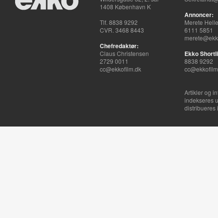
1408 København K
Annoncer:
Tlf. 8838 9292
Merete Hell
CVR. 3468 8443
6111 5851
merete@ekko
Chefredaktør:
Claus Christensen
Ekko Shortli
2729 0011
8838 9292
cc@ekkofilm.dk
cc@ekkofilm
Artikler og i
indekseres u
distribueres