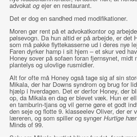
advokat
og
ejer en restaurant.
Det er dog en sandhed med modifikationer.
Moren gør rent på et advokatkontor og arbejde
pølsevogn. Da hun altid er på arbejde, er det 
som må pakke flyttekasserne ud i deres nye lej
Faren dyrker hamp i sit hjem – et skur ved ha
Honey sover på sofaen foran fjernsynet, midt
plantelys og ulovlige rusmidler.
Alt for ofte må Honey også tage sig af sin sto
Mikala, der har Downs syndrom og brug for lid
hjælp i hverdagen. Det er derfor Honey, der bli
op, da Mikala en dag er blevet væk. Hun er ell
en tamburin-tjans og vil gerne gøre et godt ind
den seje og flotte 9. klasseelev Oliver, der er v
læreren, og som spiller og synger
Hurtige hæ
Minds of 99.