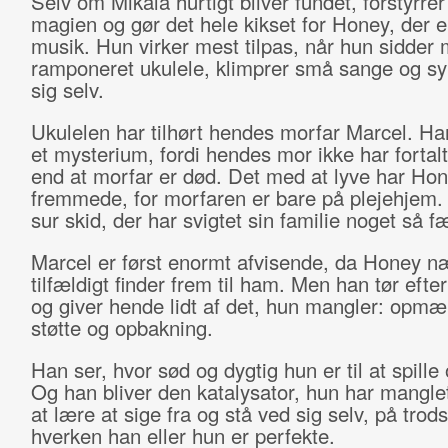
Selv om Mikala hurtigt bliver fundet, forstyrre
magien og gør det hele kikset for Honey, der e
musik. Hun virker mest tilpas, når hun sidder
ramponeret ukulele, klimprer små sange og sy
sig selv.
Ukulelen har tilhørt hendes morfar Marcel. Han 
et mysterium, fordi hendes mor ikke har fortalt
end at morfar er død. Det med at lyve har Hon
fremmede, for morfaren er bare på plejehjem.
sur skid, der har svigtet sin familie noget så f
Marcel er først enormt afvisende, da Honey 
tilfældigt finder frem til ham. Men han tør eft
og giver hende lidt af det, hun mangler: opm
støtte og opbakning.
Han ser, hvor sød og dygtig hun er til at spille
Og han bliver den katalysator, hun har manglet i 
at lære at sige fra og stå ved sig selv, på trods
hverken han eller hun er perfekte.