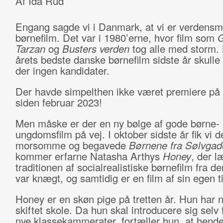
Af Ida Rud
Engang sagde vi i Danmark, at vi er verdensme
børnefilm. Det var i 1980’erne, hvor film som
Tarzan
og
Busters verden
tog alle med storm.
årets bedste danske børnefilm sidste år skulle 
der ingen kandidater.
Der havde simpelthen ikke været premiere på
siden februar 2023!
Men måske er der en ny bølge af gode børne-
ungdomsfilm på vej. I oktober sidste år fik vi d
morsomme og begavede
Børnene fra Sølvgad
kommer erfarne Natasha Arthys
Honey
, der l
traditionen af socialrealistiske børnefilm fra d
var knægt, og samtidig er en film af sin egen t
Honey er en skøn pige på tretten år. Hun har 
skiftet skole. Da hun skal introducere sig selv 
nye klassekammerater, fortæller hun, at hend