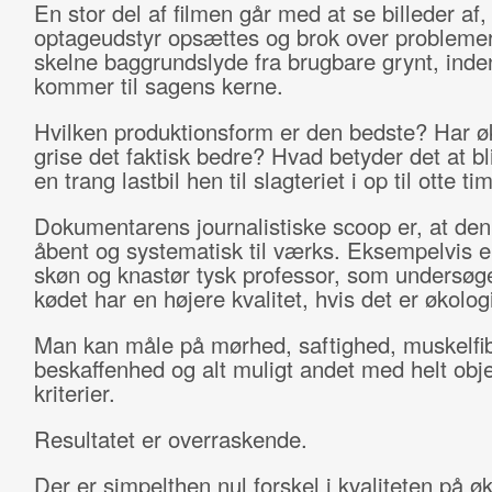
En stor del af filmen går med at se billeder af
optageudstyr opsættes og brok over probleme
skelne baggrundslyde fra brugbare grynt, ind
kommer til sagens kerne.
Hvilken produktionsform er den bedste? Har ø
grise det faktisk bedre? Hvad betyder det at bli
en trang lastbil hen til slagteriet i op til otte ti
Dokumentarens journalistiske scoop er, at den 
åbent og systematisk til værks. Eksempelvis e
skøn og knastør tysk professor, som undersøg
kødet har en højere kvalitet, hvis det er økolog
Man kan måle på mørhed, saftighed, muskelfi
beskaffenhed og alt muligt andet med helt obje
kriterier.
Resultatet er overraskende.
Der er simpelthen nul forskel i kvaliteten på ø