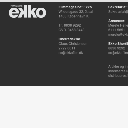
Filmmagasinet Ekko
Sekretariat:
Wildersgade 32, 2. sal
Sekretariat@
1408 København K
Annoncer:
Tlf. 8838 9292
Merete Hell
CVR. 3468 8443
6111 5851
merete@ekko
Chefredaktør:
Claus Christensen
Ekko Shortli
2729 0011
8838 9292
cc@ekkofilm.dk
cc@ekkofilm
Artikler og i
indekseres u
distribueres