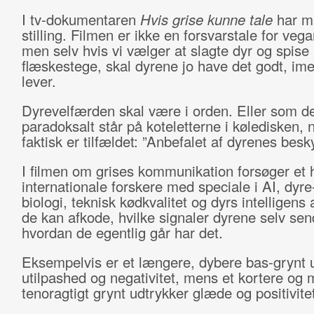
I tv-dokumentaren
Hvis grise kunne tale
har m
stilling. Filmen er ikke en forsvarstale for veg
men selv hvis vi vælger at slagte dyr og spise
flæskestege, skal dyrene jo have det godt, im
lever.
Dyrevelfærden skal være i orden. Eller som de
paradoksalt står på koteletterne i køledisken, 
faktisk er tilfældet: ”Anbefalet af dyrenes besky
I filmen om grises kommunikation forsøger et 
internationale forskere med speciale i AI, dyre
biologi, teknisk kødkvalitet og dyrs intelligens
de kan afkode, hvilke signaler dyrene selv se
hvordan de egentlig går har det.
Eksempelvis er et længere, dybere bas-grynt u
utilpashed og negativitet, mens et kortere og 
tenoragtigt grynt udtrykker glæde og positivitet