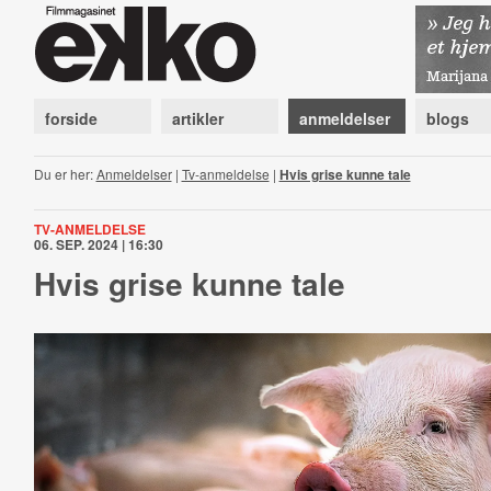
forside
artikler
anmeldelser
blogs
Du er her:
Anmeldelser
|
Tv-anmeldelse
|
Hvis grise kunne tale
TV-ANMELDELSE
06. SEP. 2024 | 16:30
Hvis grise kunne tale