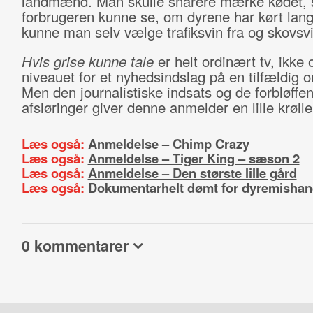
landmænd. Man skulle snarere mærke kødet, 
forbrugeren kunne se, om dyrene har kørt lang
kunne man selv vælge trafiksvin fra og skovsvin
Hvis grise kunne tale
er helt ordinært tv, ikke 
niveauet for et nyhedsindslag på en tilfældig 
Men den journalistiske indsats og de forbløffe
afsløringer giver denne anmelder en lille krøll
Læs også:
Anmeldelse – Chimp Crazy
Læs også:
Anmeldelse – Tiger King – sæson 2
Læs også:
Anmeldelse – Den største lille gård
Læs også:
Dokumentarhelt dømt for dyremishan
0 kommentarer