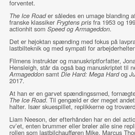
forventet.
The Ice Road
er således en umage blanding a
franske klassiker
Frygtens pris
fra 1953 og 199
actionhit som
Speed og Armageddon
.
Det er højoktan spænding med fokus på lavpra
lastbilteknik og med sympati for arbejderhelte
Filmens instruktør og manuskriptforfatter, Jon
Hensleigh, står da også bag manuskriptet til n
Armageddon
samt
Die Hard: Mega Hard
og
J
2017.
At han er en garvet spændingssmed, fornægter
The Ice Road
. Til gengæld er der meget andet
halter. Især skuespillet, replikkerne og trovæ
Liam Neeson, der efterhånden har en del acti
cv’et, enten brummer eller brøler alle sine repl
rollen som lastbilchaufføren Mike. Marcus T