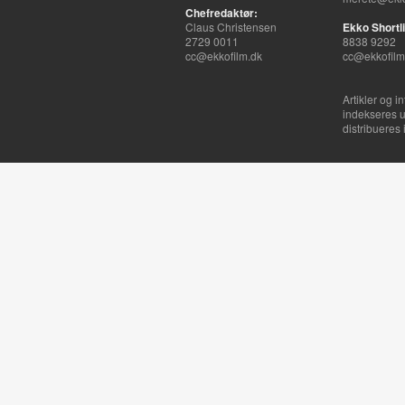
Chefredaktør:
Claus Christensen
Ekko Shortli
2729 0011
8838 9292
cc@ekkofilm.dk
cc@ekkofilm
Artikler og i
indekseres u
distribueres