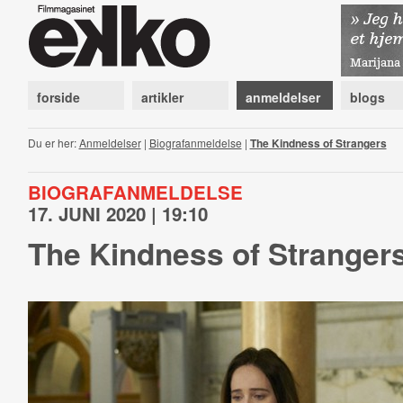
forside
artikler
anmeldelser
blogs
Du er her:
Anmeldelser
|
Biografanmeldelse
|
The Kindness of Strangers
BIOGRAFANMELDELSE
17. JUNI 2020 | 19:10
The Kindness of Stranger