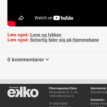
Læs også:
Lone og lykken
Læs også:
Scherfig føler sig på hjemmebane
0 kommentarer
Filmmagasinet Ekko
Sekretariat:
Wildersgade 32, 2. sal
Sekretariat@
1408 København K
Annoncer:
Tlf. 8838 9292
Merete Hell