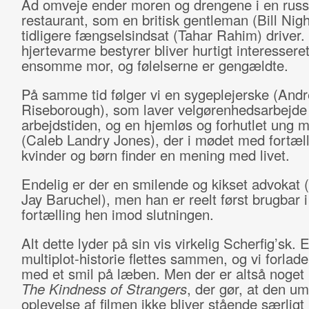
Ad omveje ender moren og drengene i en russ
restaurant, som en britisk gentleman (Bill Nig
tidligere fængselsindsat (Tahar Rahim) driver
hjertevarme bestyrer bliver hurtigt interesseret
ensomme mor, og følelserne er gengældte.
På samme tid følger vi en sygeplejerske (And
Riseborough), som laver velgørenhedsarbejde
arbejdstiden, og en hjemløs og forhutlet ung 
(Caleb Landry Jones), der i mødet med fortæl
kvinder og børn finder en mening med livet.
Endelig er der en smilende og kikset advokat 
Jay Baruchel), men han er reelt først brugbar i
fortælling hen imod slutningen.
Alt dette lyder på sin vis virkelig Scherfig’sk. 
multiplot-historie flettes sammen, og vi forlade
med et smil på læben. Men der er altså noget 
The Kindness of Strangers
, der gør, at den u
oplevelse af filmen ikke bliver stående særligt