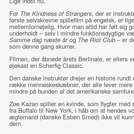
Lige indtil nu.
For
The Kindness of Strangers
, der er instruk
første selvskrevne spillefilm på engelsk, er lig
mellemfornøjelig. Hvor man altid har følt sig g
underholdt – selv i mindre funktionsdygtige v
Samme dag næste år
og
The Riot Club
– er d
som denne gang skurrer.
Filmen, der åbnede årets Berlinale, er ellers v
øjekast en Scherfig Classic.
Den danske instruktør drejer en historie rundt
række menneskeskæbner, der alle lever mere 
mindre på bunden af det amerikanske samfun
Zoe Kazan spiller en kvinde, som flygter med 
fra Buffalo til New York, i håb om at hendes vo
ægtemand (danske Esben Smed) ikke vil kunn
dem.