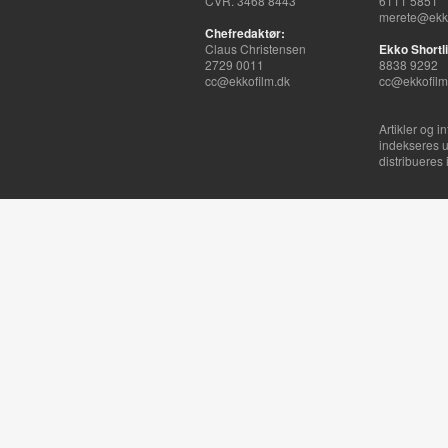
CVR. 3468 8443
6111 5851
merete@ekko
Chefredaktør:
Claus Christensen
Ekko Shortli
2729 0011
8838 9292
cc@ekkofilm.dk
cc@ekkofilm
Artikler og i
indekseres u
distribueres