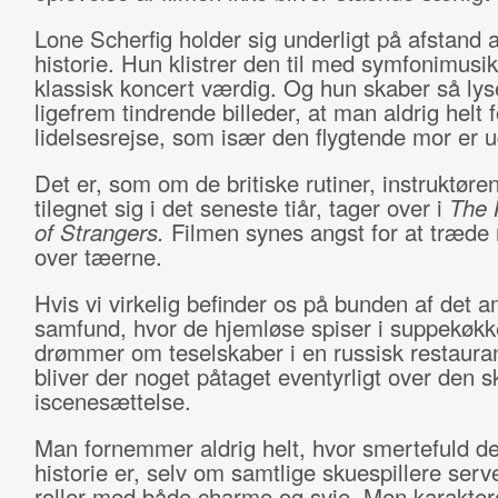
Lone Scherfig holder sig underligt på afstand a
historie. Hun klistrer den til med symfonimusik
klassisk koncert værdig. Og hun skaber så lys
ligefrem tindrende billeder, at man aldrig helt 
lidelsesrejse, som især den flygtende mor er 
Det er, som om de britiske rutiner, instruktøre
tilegnet sig i det seneste tiår, tager over i
The 
of Strangers.
Filmen synes angst for at træde
over tæerne.
Hvis vi virkelig befinder os på bunden af det 
samfund, hvor de hjemløse spiser i suppekøkk
drømmer om teselskaber i en russisk restauran
bliver der noget påtaget eventyrligt over den 
iscenesættelse.
Man fornemmer aldrig helt, hvor smertefuld d
historie er, selv om samtlige skuespillere serv
roller med både charme og svie. Men karakter