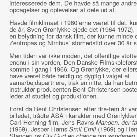
interesserede dem. De havde så mange andre
opdagelser og oplevelser at dele ud af.
Havde filmklimaet i 1960’erne været til det, k
de år, Sven Grønlykke ejede det (1964-1972), 
en betydning for dansk film, der kunne minde
Zentropas og Nimbus’ storhedstid over 30 år s
Men tiden var ikke moden, det offentlige støtt
endnu i sin vorden, Den Danske Filmskoleførst
komme i gang i 1966. Og Grønlykke, der ellers
have været både heldig og dygtig i valget af
samarbejdspartnere, trak en nitte, da han bet
instruktør-producenten Bent Christensen post
leder af studiet og produktionen.
Først da Bent Christensen efter fire-fem år var
billedet, trådte ASA i karakter med Grønlykke
Carl-Henning-film, Jens Ravns
Manden, der tæ
(1969), Jesper Høms
Smil Emil
(1969) og Hen
Stangerups
Giv Gud en chance om søndagen