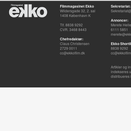
Filmmagasinet Ekko
Sekretariat:
Wildersgade 32, 2. sal
Sekretariat@
1408 København K
Annoncer:
Tlf. 8838 9292
Merete Hell
CVR. 3468 8443
6111 5851
merete@ekko
Chefredaktør:
Claus Christensen
Ekko Shortli
2729 0011
8838 9292
cc@ekkofilm.dk
cc@ekkofilm
Artikler og i
indekseres u
distribueres