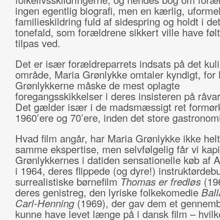
ingen egentlig biografi, men en kærlig, uforme
familieskildring fuld af sidespring og holdt i de
tonefald, som forældrene sikkert ville have følt
tilpas ved.
Det er især forældreparrets indsats på det kul
område, Maria Grønlykke omtaler kyndigt, for 
Grønlykkerne måske de mest oplagte
foregangsskikkelser i deres insisteren på råvar
Det gælder især i de madsmæssigt ret formør
1960’ere og 70’ere, inden det store gastrono
Hvad film angår, har Maria Grønlykke ikke hel
samme ekspertise, men selvfølgelig får vi kap
Grønlykkernes i datiden sensationelle køb af 
i 1964, deres flippede (og dyre!) instruktørde
surrealistiske børnefilm
Thomas er fredløs
(19
deres genistreg, den lyriske folkekomedie
Bal
Carl-Henning
(1969), der gav dem et gennemb
kunne have levet længe på i dansk film – hvilke