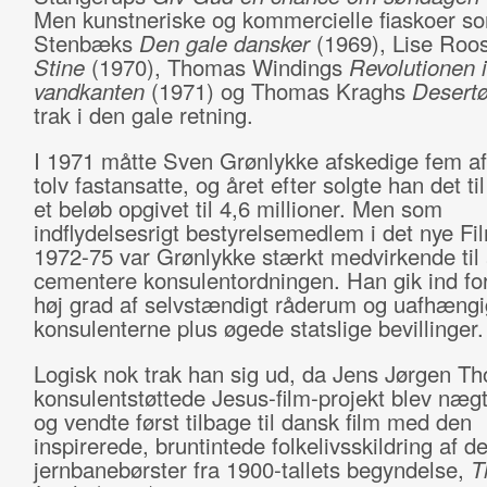
Men kunstneriske og kommercielle fiaskoer so
Stenbæks
Den gale dansker
(1969), Lise Roo
Stine
(1970), Thomas Windings
Revolutionen i
vandkanten
(1971) og Thomas Kraghs
Desert
trak i den gale retning.
I 1971 måtte Sven Grønlykke afskedige fem af
tolv fastansatte, og året efter solgte han det til
et beløb opgivet til 4,6 millioner. Men som
indflydelsesrigt bestyrelsemedlem i det nye Fil
1972-75 var Grønlykke stærkt medvirkende til 
cementere konsulentordningen. Han gik ind fo
høj grad af selvstændigt råderum og uafhængi
konsulenterne plus øgede statslige bevillinger.
Logisk nok trak han sig ud, da Jens Jørgen Th
konsulentstøttede Jesus-film-projekt blev nægt
og vendte først tilbage til dansk film med den
inspirerede, bruntintede folkelivsskildring af d
jernbanebørster fra 1900-tallets begyndelse,
T