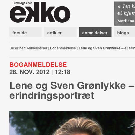
forside
artikler
anmeldelser
blogs
Du er her:
Anmeldelser
|
Boganmeldelse
|
Lene og Sven Grønlykke – et eri
BOGANMELDELSE
28. NOV. 2012 | 12:18
Lene og Sven Grønlykke –
erindringsportræt