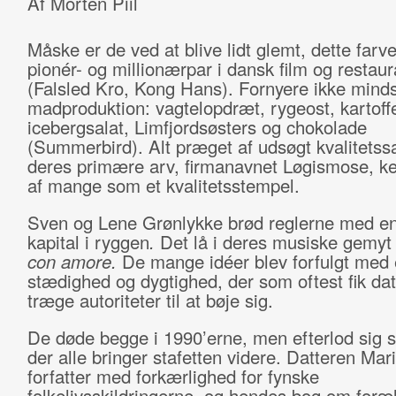
Af Morten Piil
Måske er de ved at blive lidt glemt, dette farve
pionér- og millionærpar i dansk film og restaur
(Falsled Kro, Kong Hans). Fornyere ikke minds
madproduktion: vagtelopdræt, rygeost, kartoffe
icebergsalat, Limfjordsøsters og chokolade
(Summerbird). Alt præget af udsøgt kvalitets
deres primære arv, firmanavnet Løgismose, k
af mange som et kvalitetsstempel.
Sven og Lene Grønlykke brød reglerne med en
kapital i ryggen
.
Det lå i deres musiske gemyt 
con amore.
De mange idéer blev forfulgt med
stædighed og dygtighed, der som oftest fik da
træge autoriteter til at bøje sig.
De døde begge i 1990’erne, men efterlod sig s
der alle bringer stafetten videre. Datteren Mari
forfatter med forkærlighed for fynske
folkelivsskildringerne, og hendes bog om foræ