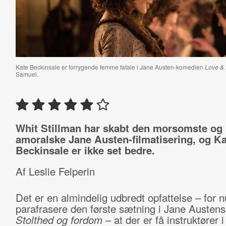
Kate Beckinsale er forrygende femme fatale i Jane Austen-komedien
Love & 
Samuel.
Whit Stillman har skabt den morsomste og
amoralske Jane Austen-filmatisering, og Ka
Beckinsale er ikke set bedre.
Af Leslie Felperin
Det er en almindelig udbredt opfattelse – for n
parafrasere den første sætning i Jane Austen
Stolthed og fordom
– at der er få instruktører 