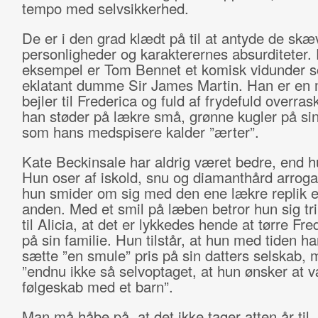
tempo med selvsikkerhed.
De er i den grad klædt på til at antyde de skæ
personligheder og karakterernes absurditeter. 
eksempel er Tom Bennet et komisk vidunder 
eklatant dumme Sir James Martin. Han er en 
bejler til Frederica og fuld af frydefuld overras
han støder på lækre små, grønne kugler på sin 
som hans medspisere kalder ”ærter”.
Kate Beckinsale har aldrig været bedre, end h
Hun oser af iskold, snu og diamanthård arrog
hun smider om sig med den ene lækre replik e
anden. Med et smil på læben betror hun sig t
til Alicia, at det er lykkedes hende at tørre Fre
på sin familie. Hun tilstår, at hun med tiden ha
sætte ”en smule” pris på sin datters selskab, 
”endnu ikke så selvoptaget, at hun ønsker at v
følgeskab med et barn”.
Man må håbe på, at det ikke tager atten år til, 