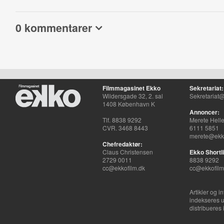
0 kommentarer
Filmmagasinet Ekko
Sekretariat:
Wildersgade 32, 2. sal
Sekretariat@
1408 København K
Annoncer:
Tlf. 8838 9292
Merete Hell
CVR. 3468 8443
6111 5851
merete@ekko
Chefredaktør:
Claus Christensen
Ekko Shortli
2729 0011
8838 9292
cc@ekkofilm.dk
cc@ekkofilm
Artikler og i
indekseres u
distribueres