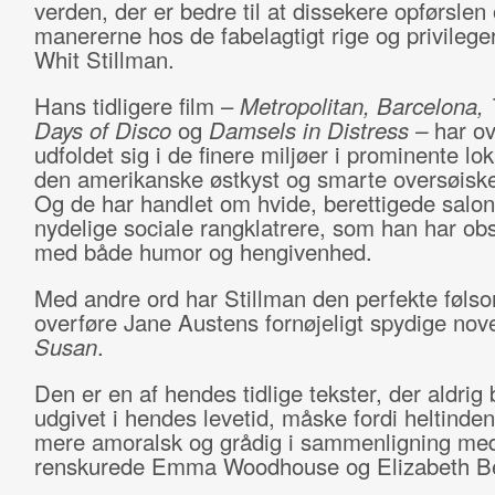
verden, der er bedre til at dissekere opførslen
manererne hos de fabelagtigt rige og privileg
Whit Stillman.
Hans tidligere film –
Metropolitan, Barcelona, 
Days of Disco
og
Damsels in Distress –
har ov
udfoldet sig i de finere miljøer i prominente lok
den amerikanske østkyst og smarte oversøiske
Og de har handlet om hvide, berettigede salon
nydelige sociale rangklatrere, som han har ob
med både humor og hengivenhed.
Med andre ord har Stillman den perfekte følso
overføre Jane Austens fornøjeligt spydige nov
Susan
.
Den er en af hendes tidlige tekster, der aldrig 
udgivet i hendes levetid, måske fordi heltinde
mere amoralsk og grådig i sammenligning me
renskurede Emma Woodhouse og Elizabeth B