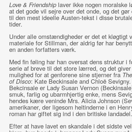
Love & Friendship
laver ikke nogen moralske l
at det gode vil sejre over det onde, og det gø
til den mest ideelle Austen-tekst i disse brutal
tider.
Under alle omstændigheder er det et kløgtigt v
materiale for Stillman, der aldrig før har benytt
en anden forfatters værk.
Med fin føling har han oversat dens struktur i 
serie af breve til det store lærred, og det give
mulighed for at genforene sine stjerner fra
The
of Disco
: Kate Beckinsale and Chloë Sevigny.
Bekcinsale er Lady Susan Vernon (Beckinsale
smuk, farlig og ubarmhjertig enke, mens Sevig
hendes kære veninde Mrs. Alicia Johnson (Sev
amerikaner, der ligesom heltinderne i en Hen
roman har giftet sig ind i den britiske landadel
Efter at have lavet en skandale i det sidste ve