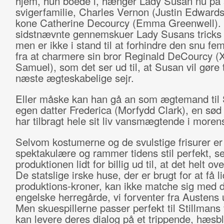
hjem, hun boede i, hænger Lady Susan nu på 
svigerfamilie, Charles Vernon (Justin Edward
kone Catherine Decourcy (Emma Greenwell).
sidstnævnte gennemskuer Lady Susans tricks o
men er ikke i stand til at forhindre den snu fe
fra at charmere sin bror Reginald DeCourcy (
Samuel), som det ser ud til, at Susan vil gøre t
næste ægteskabelige sejr.
Eller måske kan han gå an som ægtemand til
egen datter Frederica (Morfydd Clark), en sød
har tilbragt hele sit liv vansmægtende i moren
Selvom kostumerne og de svulstige frisurer er
spektakulære og rammer tidens stil perfekt, se
produktionen lidt for billig ud til, at det helt ov
De statslige irske huse, der er brugt for at få li
produktions-kroner, kan ikke matche sig med 
engelske herregårde, vi forventer fra Austens 
Men skuespillerne passer perfekt til Stillmans 
kan levere deres dialog på et trippende, hæs