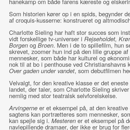
hanekamp om både farens kæreste og elskeri
Som historien kører op i en spids, begynder de
af croquis-kusserne: konstrueret og altmodisch
Charlotte Sieling har haft stor succes som inst
vidt forskellige tv-universer i
Rejseholdet, Krø
Borgen
og
Broen
. Men i de to spillefilm, hun s
skrevet, zoomer hun ind på den lille gruppe af
mennesker, som både har kulturel og økonomis
nok til at bo i penthouse ved Christianshavns 
Over gaden under vandet
, som debutfilmen he
Velvalgt, for den kreative klasse er det eneste
landet, der taler, som Charlotte Sieling skriver 
nemlig med stor teatralsk selvforelskelse.
Arvingerne
er et eksempel på, at den kreative
sagtens kan portrætteres som mennesker, som
kan spejle sig i.
Mesteren
er et eksempel på d
navlepillende dramaer, der ikke er brug for flere