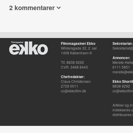
2 kommentarer
Filmmagasinet Ekko
Sekretariat:
Wildersgade 32, 2. sal
Sekretariat@
1408 København K
Annoncer:
Tlf. 8838 9292
Merete Hell
CVR. 3468 8443
6111 5851
merete@ekko
Chefredaktør:
Claus Christensen
Ekko Shortli
2729 0011
8838 9292
cc@ekkofilm.dk
cc@ekkofilm
Artikler og i
indekseres u
distribueres