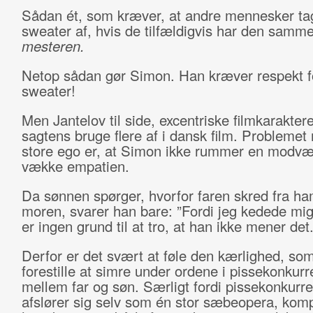
Sådan ét, som kræver, at andre mennesker ta
sweater af, hvis de tilfældigvis har den samm
mesteren.
Netop sådan gør Simon. Han kræver respekt f
sweater!
Men Jantelov til side, excentriske filmkaraktere
sagtens bruge flere af i dansk film. Problemet
store ego er, at Simon ikke rummer en modvægt
vække empatien.
Da sønnen spørger, hvorfor faren skred fra h
moren, svarer han bare: ”Fordi jeg kedede mig
er ingen grund til at tro, at han ikke mener det
Derfor er det svært at føle den kærlighed, som
forestille at simre under ordene i pissekonkur
mellem far og søn. Særligt fordi pissekonkurr
afslører sig selv som én stor sæbeopera, kom