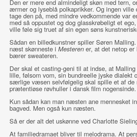
Den er mere end almindeligt skøn med tern, o
ærmer og lyseblå polkaprikker. Og ingen ville 
tage den på, med mindre vedkommende var e
med så oppustet og dog glasskrøbeligt et ego,
ville føle sig truet af sin egen søns kunstnerisk
Sådan en billedkunstner spiller Søren Malling.
næst skønneste i
Mesteren
er, at det netop e
bærer sweateren.
Der skal et casting-geni til at indse, at Mallin
lille, følsom vom, sin bundreelle jyske dialekt o
særlige væsen selvfølgelig skal spille et af de
prætentiøse røvhuller i dansk film nogensinde.
Kun sådan kan man næsten ane mennesket i
bagved. Men også kun næsten.
Så er der alt det uskønne ved Charlotte Sieling
At familiedramaet bliver til melodrama. At pe