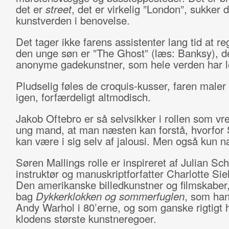
det er
street
, det er virkelig ”London”, sukker
kunstverden i benovelse.
Det tager ikke farens assistenter lang tid at re
den unge søn er ”The Ghost” (læs: Banksy), d
anonyme gadekunstner, som hele verden har le
Pludselig føles de croquis-kusser, faren maler
igen, forfærdeligt altmodisch.
Jakob Oftebro er så selvsikker i rollen som vre
ung mand, at man næsten kan forstå, hvorfor
kan være i sig selv af jalousi. Men også kun 
Søren Mallings rolle er inspireret af Julian Sc
instruktør og manuskriptforfatter Charlotte Sie
Den amerikanske billedkunstner og filmskaber,
bag
Dykkerklokken og sommerfuglen
, som ha
Andy Warhol i 80’erne, og som ganske rigtigt h
klodens største kunstneregoer.