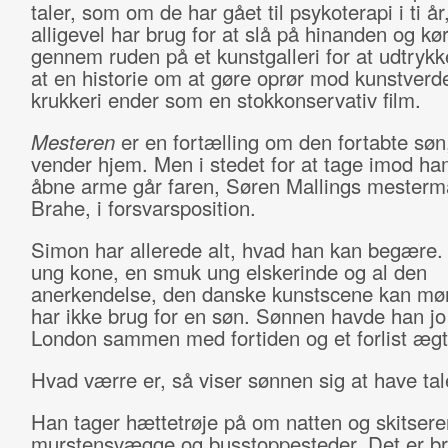
taler, som om de har gået til psykoterapi i ti å
alligevel har brug for at slå på hinanden og kør
gennem ruden på et kunstgalleri for at udtrykk
at en historie om at gøre oprør mod kunstver
krukkeri ender som en stokkonservativ film.
Mesteren
er en fortælling om den fortabte søn
vender hjem. Men i stedet for at tage imod h
åbne arme går faren, Søren Mallings mesterm
Brahe, i forsvarsposition.
Simon har allerede alt, hvad han kan begære
ung kone, en smuk ung elskerinde og al den
anerkendelse, den danske kunstscene kan mø
har ikke brug for en søn. Sønnen havde han jo 
London sammen med fortiden og et forlist æg
Hvad værre er, så viser sønnen sig at have tal
Han tager hættetrøje på om natten og skitserer
murstensvægge og busstoppesteder. Det er b